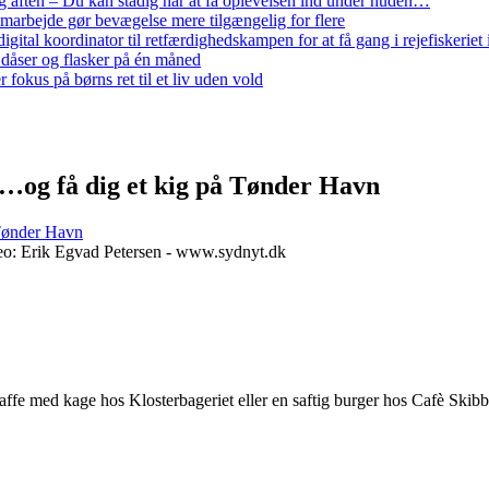
 aften – Du kan stadig når at få oplevelsen ind under huden…
arbejde gør bevægelse mere tilgængelig for flere
gital koordinator til retfærdighedskampen for at få gang i rejefiskerie
 dåser og flasker på én måned
 fokus på børns ret til et liv uden vold
…og få dig et kig på Tønder Havn
ønder Havn
deo: Erik Egvad Petersen - www.sydnyt.dk
affe med kage hos Klosterbageriet eller en saftig burger hos Cafè Skibb