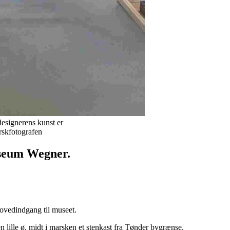
esignerens kunst er
rskfotografen
useum Wegner.
ovedindgang til museet.
lille ø, midt i marsken et stenkast fra Tønder bygrænse.