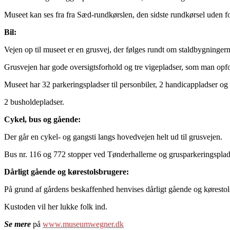
Museet kan ses fra fra Sæd-rundkørslen, den sidste rundkørsel uden
Bil:
Vejen op til museet er en grusvej, der følges rundt om staldbygningern
Grusvejen har gode oversigtsforhold og tre vigepladser, som man opf
Museet har 32 parkeringspladser til personbiler, 2 handicappladser og
2 busholdepladser.
Cykel, bus og gående:
Der går en cykel- og gangsti langs hovedvejen helt ud til grusvejen.
Bus nr. 116 og 772 stopper ved Tønderhallerne og grusparkeringspladse
Dårligt gående og kørestolsbrugere:
På grund af gårdens beskaffenhed henvises dårligt gående og kørestols
Kustoden vil her lukke folk ind.
Se mere
på
www.museumwegner.dk