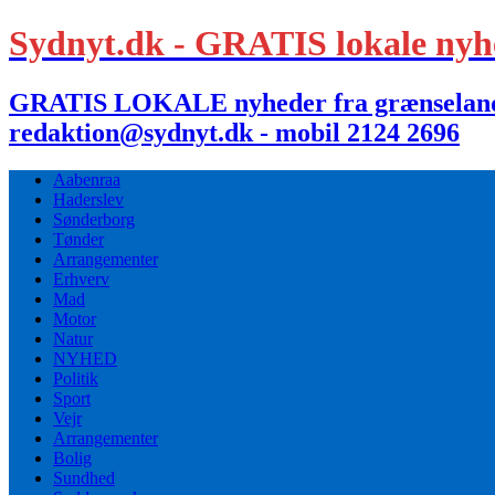
Sydnyt.dk - GRATIS lokale nyh
GRATIS LOKALE nyheder fra grænselandet,
redaktion@sydnyt.dk - mobil 2124 2696
Aabenraa
Haderslev
Sønderborg
Tønder
Arrangementer
Erhverv
Mad
Motor
Natur
NYHED
Politik
Sport
Vejr
Arrangementer
Bolig
Sundhed