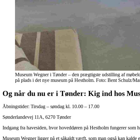
Museum Wegner i Tønder – den prægtigste udstilling af møbeld
på plads i det nye museum på Hestholm. Foto: Bent Schulz/Ma
Og når du nu er i Tønder: Kig ind hos M
Åbningstider: Tirsdag – søndag kl. 10.00 – 17.00
Sønderlandevej 11A, 6270 Tønder
Indgang fra havesiden, hvor hoveddøren på Hestholm fungerer som h
Museum Wegner ligger på et såkaldt værft, som man også kan kalde en 