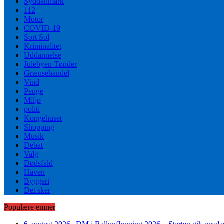
Syddanmark
112
Motor
COVID-19
Sort Sol
Kriminalitet
Uddannelse
Julebyen Tønder
Grænsehandel
Vind
Penge
Miljø
politi
Kongehuset
Shopping
Musik
Debat
Valg
Dødsfald
Haven
Byggeri
Det sker
Populære emner