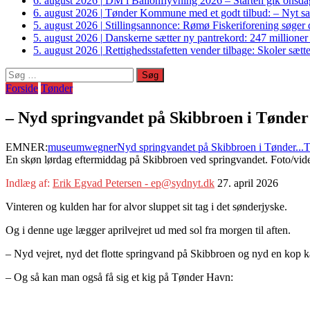
6. august 2026
|
DM i Ballonflyvning 2026 – Starten gik onsdag
6. august 2026
|
Tønder Kommune med et godt tilbud: – Nyt sam
5. august 2026
|
Stillingsannonce: Rømø Fiskeriforening søger di
5. august 2026
|
Danskerne sætter ny pantrekord: 247 millioner
5. august 2026
|
Rettighedsstafetten vender tilbage: Skoler sætter
Søg
efter:
Forside
Tønder
– Nyd springvandet på Skibbroen i Tønder
EMNER:
museumwegner
Nyd springvandet på Skibbroen i Tønder...
T
En skøn lørdag eftermiddag på Skibbroen ved springvandet. Foto/vi
Indlæg af:
Erik Egvad Petersen - ep@sydnyt.dk
27. april 2026
Vinteren og kulden har for alvor sluppet sit tag i det sønderjyske.
Og i denne uge lægger aprilvejret ud med sol fra morgen til aften.
– Nyd vejret, nyd det flotte springvand på Skibbroen og nyd en kop k
– Og så kan man også få sig et kig på Tønder Havn: