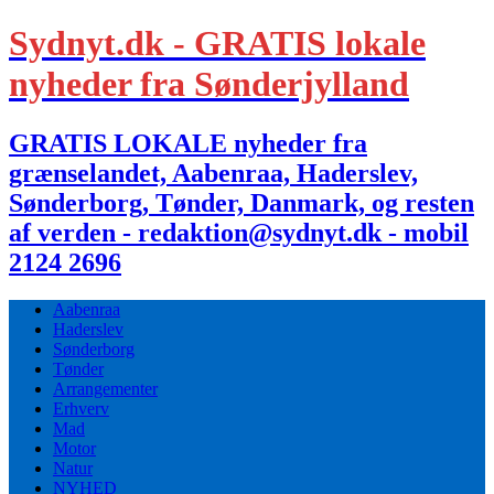
Sydnyt.dk - GRATIS lokale
nyheder fra Sønderjylland
GRATIS LOKALE nyheder fra
grænselandet, Aabenraa, Haderslev,
Sønderborg, Tønder, Danmark, og resten
af verden - redaktion@sydnyt.dk - mobil
2124 2696
Aabenraa
Haderslev
Sønderborg
Tønder
Arrangementer
Erhverv
Mad
Motor
Natur
NYHED