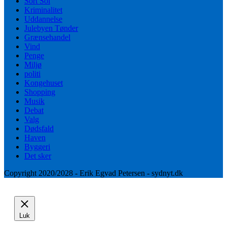
Sort Sol
Kriminalitet
Uddannelse
Julebyen Tønder
Grænsehandel
Vind
Penge
Miljø
politi
Kongehuset
Shopping
Musik
Debat
Valg
Dødsfald
Haven
Byggeri
Det sker
Copyright 2020/2028 - Erik Egvad Petersen - sydnyt.dk
Luk