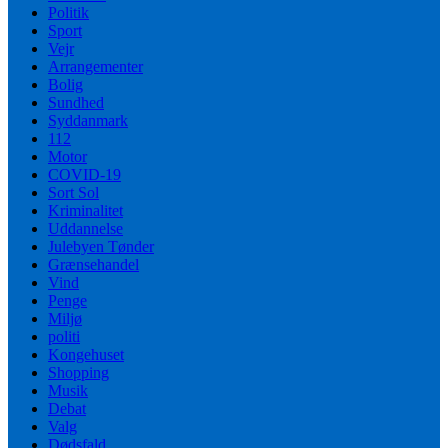
Politik
Sport
Vejr
Arrangementer
Bolig
Sundhed
Syddanmark
112
Motor
COVID-19
Sort Sol
Kriminalitet
Uddannelse
Julebyen Tønder
Grænsehandel
Vind
Penge
Miljø
politi
Kongehuset
Shopping
Musik
Debat
Valg
Dødsfald