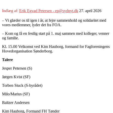
Indlæg af:
Erik Egvad Petersen - ep@sydnyt.dk
27. april 2026
– Vi glæder os til igen i år, at fejre sammenhold og solidaritet med
vores medlemmer, lyder det fra FOA.
– Kom og få en festlig start på 1. maj sammen med kolleger, venner
og familie.
Kl. 15.00 Velkomst ved Kim Hauborg, formand for Fagforeningens
Hovedorganisation Sønderborg.
Talere
Jesper Petersen (S)
Jørgen Kvist (SF)
Torben Stuck (S-byrådet)
Milo/Marius (SF)
Baltzer Andersen
Kim Hauborg, Formand FH Tønder