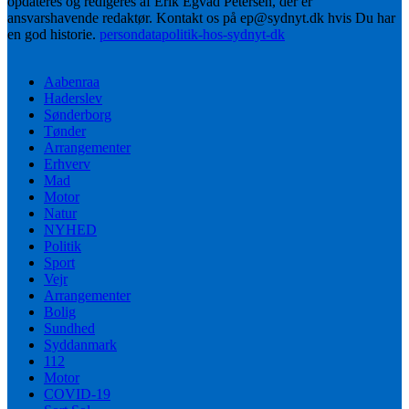
opdateres og redigeres af Erik Egvad Petersen, der er
ansvarshavende redaktør. Kontakt os på ep@sydnyt.dk hvis Du har
en god historie.
persondatapolitik-hos-sydnyt-dk
Aabenraa
Haderslev
Sønderborg
Tønder
Arrangementer
Erhverv
Mad
Motor
Natur
NYHED
Politik
Sport
Vejr
Arrangementer
Bolig
Sundhed
Syddanmark
112
Motor
COVID-19