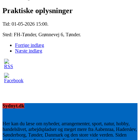
Praktiske oplysninger
Tid: 01-05-2026 15:00.
Sted: FH-Tønder, Grønnevej 6, Tønder.
Forrige indlæg
Næste indlæg
Sydnyt.dk
Her kan du læse om nyheder, arrangementer, sport, natur, hobby,
handelslivet, arbejdspladser og meget mere fra Aabenraa, Haderslev,
Sønderborg, Tønder, Danmark og den store vide verden. Siden