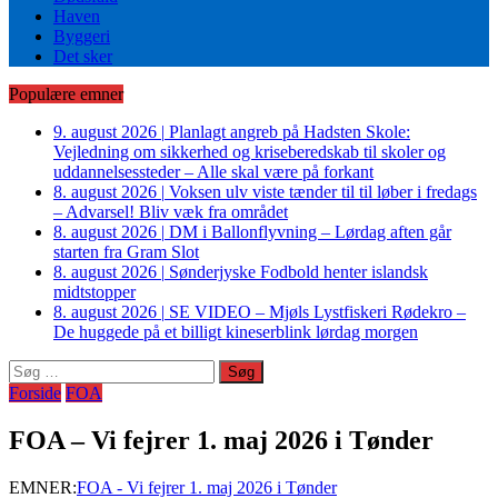
Haven
Byggeri
Det sker
Populære emner
9. august 2026
|
Planlagt angreb på Hadsten Skole:
Vejledning om sikkerhed og kriseberedskab til skoler og
uddannelsessteder – Alle skal være på forkant
8. august 2026
|
Voksen ulv viste tænder til til løber i fredags
– Advarsel! Bliv væk fra området
8. august 2026
|
DM i Ballonflyvning – Lørdag aften går
starten fra Gram Slot
8. august 2026
|
Sønderjyske Fodbold henter islandsk
midtstopper
8. august 2026
|
SE VIDEO – Mjøls Lystfiskeri Rødekro –
De huggede på et billigt kineserblink lørdag morgen
Søg
efter:
Forside
FOA
FOA – Vi fejrer 1. maj 2026 i Tønder
EMNER:
FOA - Vi fejrer 1. maj 2026 i Tønder