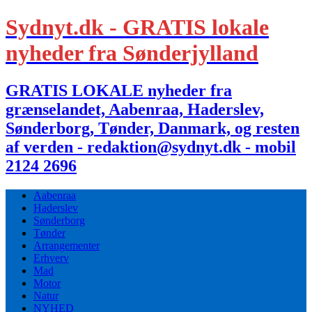
Sydnyt.dk - GRATIS lokale
nyheder fra Sønderjylland
GRATIS LOKALE nyheder fra
grænselandet, Aabenraa, Haderslev,
Sønderborg, Tønder, Danmark, og resten
af verden - redaktion@sydnyt.dk - mobil
2124 2696
Aabenraa
Haderslev
Sønderborg
Tønder
Arrangementer
Erhverv
Mad
Motor
Natur
NYHED