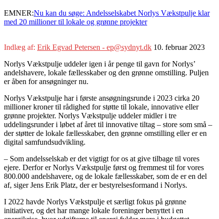
EMNER:
Nu kan du søge: Andelsselskabet Norlys Vækstpulje klar
med 20 millioner til lokale og grønne projekter
Indlæg af:
Erik Egvad Petersen - ep@sydnyt.dk
10. februar 2023
Norlys Vækstpulje uddeler igen i år penge til gavn for Norlys’
andelshavere, lokale fællesskaber og den grønne omstilling. Puljen
er åben for ansøgninger nu.
Norlys Vækstpulje har i første ansøgningsrunde i 2023 cirka 20
millioner kroner til rådighed for støtte til lokale, innovative eller
grønne projekter. Norlys Vækstpulje uddeler midler i tre
uddelingsrunder i løbet af året til innovative tiltag – store som små –
der støtter de lokale fællesskaber, den grønne omstilling eller er en
digital samfundsudvikling.
– Som andelsselskab er det vigtigt for os at give tilbage til vores
ejere. Derfor er Norlys Vækstpulje først og fremmest til for vores
800.000 andelshavere, og de lokale fællesskaber, som de er en del
af, siger Jens Erik Platz, der er bestyrelsesformand i Norlys.
I 2022 havde Norlys Vækstpulje et særligt fokus på grønne
initiativer, og det har mange lokale foreninger benyttet i en