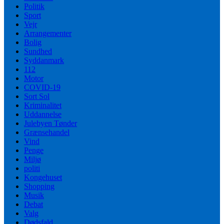
Politik
Sport
Vejr
Arrangementer
Bolig
Sundhed
Syddanmark
112
Motor
COVID-19
Sort Sol
Kriminalitet
Uddannelse
Julebyen Tønder
Grænsehandel
Vind
Penge
Miljø
politi
Kongehuset
Shopping
Musik
Debat
Valg
Dødsfald