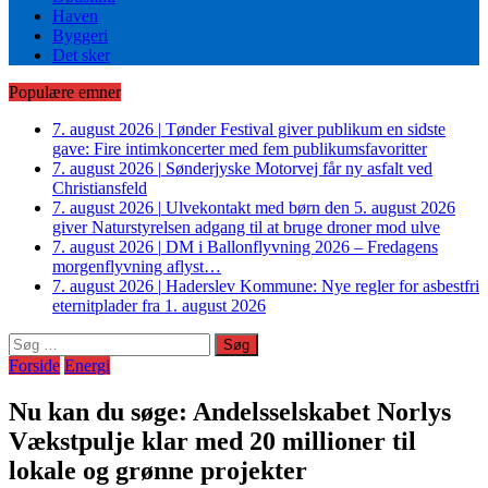
Haven
Byggeri
Det sker
Populære emner
7. august 2026
|
Tønder Festival giver publikum en sidste
gave: Fire intimkoncerter med fem publikumsfavoritter
7. august 2026
|
Sønderjyske Motorvej får ny asfalt ved
Christiansfeld
7. august 2026
|
Ulvekontakt med børn den 5. august 2026
giver Naturstyrelsen adgang til at bruge droner mod ulve
7. august 2026
|
DM i Ballonflyvning 2026 – Fredagens
morgenflyvning aflyst…
7. august 2026
|
Haderslev Kommune: Nye regler for asbestfri
eternitplader fra 1. august 2026
Søg
efter:
Forside
Energi
Nu kan du søge: Andelsselskabet Norlys
Vækstpulje klar med 20 millioner til
lokale og grønne projekter