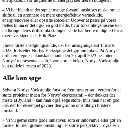
energikrise, hvor udgifterne til energi fylder mere i budgettet.
– Vi har blandt andet støttet mange forsamlingshuses ønske om at
skifte til en grønnere og mere energieffektiv varmekilde,
energirenovere eller opsætte solceller. Udover at passe på vores
fælles klima er det også en god måde, hvor forsamlingshusene kan
nedbringe deres driftsomkostninger, så de har bedre mulighed for at
overleve, siger Jens Erik Platz.
I årets første ansøgningsrunde, der har ansøgningsfrist 1. marts
2023, fortsætter Norlys Vækstpulje det grønne fokus. På Norlys’
ordinære repræsentantskabsmøde den 20. april 2023 beslutter
Norlys’ repræsentantskab, hvor stort et beløb, Norlys Vækstpulje
kan uddele i resten af 2023.
Alle kan søge
Selvom Norlys Vækstpulje først og fremmest er sat i verden for at
støtte projekter inden for Norlys’ ejergeografi – der dækker det
meste af Jylland – kan man også søge støtte, hvis man har en god
idé, der for eksempel gavner den grønne omstilling i bredere
forstand.
– Vi vil gerne støtte gode initiativer, som er innovative eller gør en
forskel for den grønne omstilling i et større perspektiv – også selv