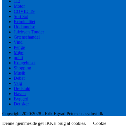
112
Motor
COVID-19
Sort Sol
Kriminalitet
Uddannelse
Julebyen Tønder
Grænsehandel
Vind
Penge
Miljø
politi
Kongehuset
Shopping
Musik
Debat
Valg
Dødsfald
Haven
Byggeri
Det sker
Copyright 2020/2028 - Erik Egvad Petersen - sydnyt.dk
Denne hjemmeside gør IKKE brug af cookies.
Cookie