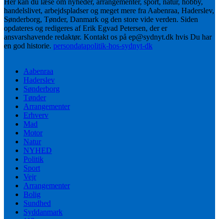
Her kan du læse om nyheder, arrangementer, sport, natur, hobby,
handelslivet, arbejdspladser og meget mere fra Aabenraa, Haderslev,
Sønderborg, Tønder, Danmark og den store vide verden. Siden
opdateres og redigeres af Erik Egvad Petersen, der er
ansvarshavende redaktør. Kontakt os på ep@sydnyt.dk hvis Du har
en god historie.
persondatapolitik-hos-sydnyt-dk
Aabenraa
Haderslev
Sønderborg
Tønder
Arrangementer
Erhverv
Mad
Motor
Natur
NYHED
Politik
Sport
Vejr
Arrangementer
Bolig
Sundhed
Syddanmark