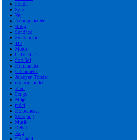
Politik
Sport
Vejr
Arrangementer
Bolig
Sundhed
Syddanmark
112
Motor
COVID-19
Sort Sol
Kriminalitet
Uddannelse
Julebyen Tønder
Grænsehandel
Vind
Penge
Miljø
politi
Kongehuset
Shopping
Musik
Debat
Valg
Dødsfald