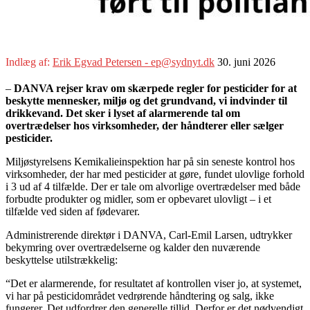
Indlæg af:
Erik Egvad Petersen - ep@sydnyt.dk
30. juni 2026
–
DANVA rejser krav om skærpede regler for pesticider for at
beskytte mennesker, miljø og det grundvand, vi indvinder til
drikkevand. Det sker i lyset af alarmerende tal om
overtrædelser hos virksomheder, der håndterer eller sælger
pesticider.
Miljøstyrelsens Kemikalieinspektion har på sin seneste kontrol hos
virksomheder, der har med pesticider at gøre, fundet ulovlige forhold
i 3 ud af 4 tilfælde. Der er tale om alvorlige overtrædelser med både
forbudte produkter og midler, som er opbevaret ulovligt – i et
tilfælde ved siden af fødevarer.
Administrerende direktør i DANVA, Carl-Emil Larsen, udtrykker
bekymring over overtrædelserne og kalder den nuværende
beskyttelse utilstrækkelig:
“Det er alarmerende, for resultatet af kontrollen viser jo, at systemet,
vi har på pesticidområdet vedrørende håndtering og salg, ikke
fungerer. Det udfordrer den generelle tillid. Derfor er det nødvendigt