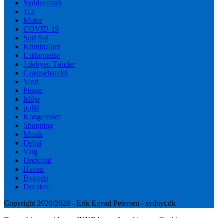
Syddanmark
112
Motor
COVID-19
Sort Sol
Kriminalitet
Uddannelse
Julebyen Tønder
Grænsehandel
Vind
Penge
Miljø
politi
Kongehuset
Shopping
Musik
Debat
Valg
Dødsfald
Haven
Byggeri
Det sker
Copyright 2020/2028 - Erik Egvad Petersen - sydnyt.dk