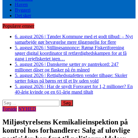
Haven
Byggeri
Det sker
Populære emner
6. august 2026
|
Tønder Kommune med et godt tilbud: – Nyt
samarbejde gør bevægelse mere tilgængelig for flere
5. august 2026
|
Stillingsannonce: Rømø Fiskeriforening
søger digital koordinator til retfærdighedskampen for at få
gang i rejefiskeriet igen…
5. august 2026
|
Danskerne sætter ny pantrekord: 247
millioner dåser og flasker på én måned
5. august 2026
|
Rettighedsstafetten vender tilbage: Skoler
sætter fokus på børns ret til et liv uden vold
5. august 2026
|
Har de snydt Forsvaret for 1,2 millioner? En
40-årig kvinde og en 61-årig mand tiltalt
Søg
efter:
Forside
NYHED
Miljøstyrelsens Kemikalieinspektion på
kontrol hos forhandlere: Salg af ulovlige