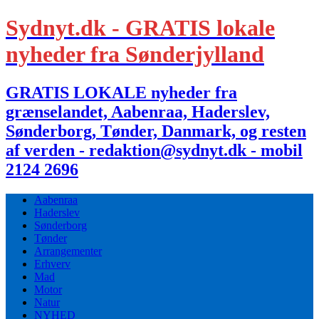
Sydnyt.dk - GRATIS lokale
nyheder fra Sønderjylland
GRATIS LOKALE nyheder fra
grænselandet, Aabenraa, Haderslev,
Sønderborg, Tønder, Danmark, og resten
af verden - redaktion@sydnyt.dk - mobil
2124 2696
Aabenraa
Haderslev
Sønderborg
Tønder
Arrangementer
Erhverv
Mad
Motor
Natur
NYHED