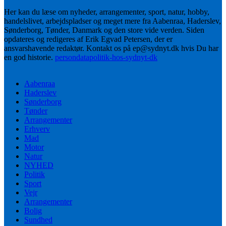
Her kan du læse om nyheder, arrangementer, sport, natur, hobby,
handelslivet, arbejdspladser og meget mere fra Aabenraa, Haderslev,
Sønderborg, Tønder, Danmark og den store vide verden. Siden
opdateres og redigeres af Erik Egvad Petersen, der er
ansvarshavende redaktør. Kontakt os på ep@sydnyt.dk hvis Du har
en god historie.
persondatapolitik-hos-sydnyt-dk
Aabenraa
Haderslev
Sønderborg
Tønder
Arrangementer
Erhverv
Mad
Motor
Natur
NYHED
Politik
Sport
Vejr
Arrangementer
Bolig
Sundhed