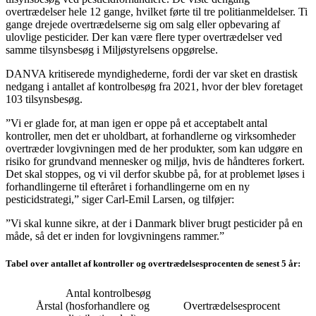
overtrædelser hele 12 gange, hvilket førte til tre politianmeldelser. Ti
gange drejede overtrædelserne sig om salg eller opbevaring af
ulovlige pesticider. Der kan være flere typer overtrædelser ved
samme tilsynsbesøg i Miljøstyrelsens opgørelse.
DANVA kritiserede myndighederne, fordi der var sket en drastisk
nedgang i antallet af kontrolbesøg fra 2021, hvor der blev foretaget
103 tilsynsbesøg.
”Vi er glade for, at man igen er oppe på et acceptabelt antal
kontroller, men det er uholdbart, at forhandlerne og virksomheder
overtræder lovgivningen med de her produkter, som kan udgøre en
risiko for grundvand mennesker og miljø, hvis de håndteres forkert.
Det skal stoppes, og vi vil derfor skubbe på, for at problemet løses i
forhandlingerne til efteråret i forhandlingerne om en ny
pesticidstrategi,” siger Carl-Emil Larsen, og tilføjer:
”Vi skal kunne sikre, at der i Danmark bliver brugt pesticider på en
måde, så det er inden for lovgivningens rammer.”
Tabel over antallet af kontroller og overtrædelsesprocenten de senest 5 år:
Antal kontrolbesøg
Årstal
(hosforhandlere og
Overtrædelsesprocent