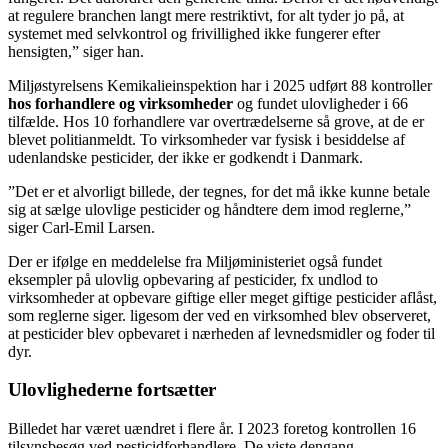
at regulere branchen langt mere restriktivt, for alt tyder jo på, at
systemet med selvkontrol og frivillighed ikke fungerer efter
hensigten,” siger han.
Miljøstyrelsens Kemikalieinspektion har i 2025 udført 88 kontroller
hos forhandlere og virksomheder
og fundet ulovligheder i 66
tilfælde. Hos 10 forhandlere var overtrædelserne så grove, at de er
blevet politianmeldt. To virksomheder var fysisk i besiddelse af
udenlandske pesticider, der ikke er godkendt i Danmark.
”Det er et alvorligt billede, der tegnes, for det må ikke kunne betale
sig at sælge ulovlige pesticider og håndtere dem imod reglerne,”
siger Carl-Emil Larsen.
Der er ifølge en meddelelse fra Miljøministeriet også fundet
eksempler på ulovlig opbevaring af pesticider, fx undlod to
virksomheder at opbevare giftige eller meget giftige pesticider aflåst,
som reglerne siger. ligesom der ved en virksomhed blev observeret,
at pesticider blev opbevaret i nærheden af levnedsmidler og foder til
dyr.
Ulovlighederne fortsætter
Billedet har været uændret i flere år. I 2023 foretog kontrollen 16
tilsynsbesøg ved pesticidforhandlere. De viste dengang