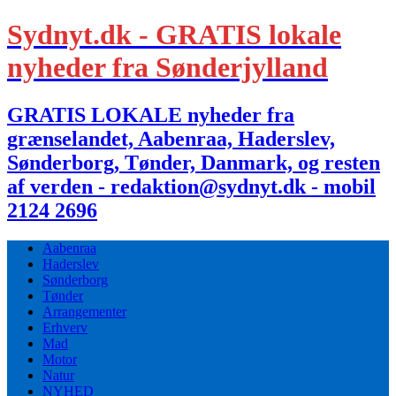
Sydnyt.dk - GRATIS lokale
nyheder fra Sønderjylland
GRATIS LOKALE nyheder fra
grænselandet, Aabenraa, Haderslev,
Sønderborg, Tønder, Danmark, og resten
af verden - redaktion@sydnyt.dk - mobil
2124 2696
Aabenraa
Haderslev
Sønderborg
Tønder
Arrangementer
Erhverv
Mad
Motor
Natur
NYHED