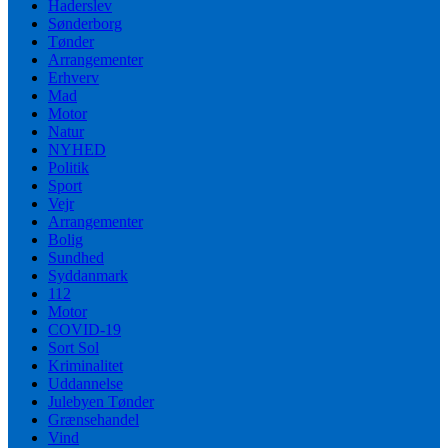
Haderslev
Sønderborg
Tønder
Arrangementer
Erhverv
Mad
Motor
Natur
NYHED
Politik
Sport
Vejr
Arrangementer
Bolig
Sundhed
Syddanmark
112
Motor
COVID-19
Sort Sol
Kriminalitet
Uddannelse
Julebyen Tønder
Grænsehandel
Vind