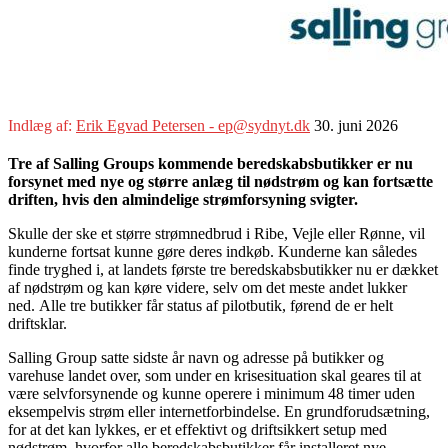
Indlæg af:
Erik Egvad Petersen - ep@sydnyt.dk
30. juni 2026
Tre af Salling Groups kommende beredskabsbutikker er nu
forsynet med nye og større anlæg til nødstrøm og kan fortsætte
driften, hvis den almindelige strømforsyning svigter.
Skulle der ske et større strømnedbrud i Ribe, Vejle eller Rønne, vil
kunderne fortsat kunne gøre deres indkøb. Kunderne kan således
finde tryghed i, at landets første tre beredskabsbutikker nu er dækket
af nødstrøm og kan køre videre, selv om det meste andet lukker
ned. Alle tre butikker får status af pilotbutik, førend de er helt
driftsklar.
Salling Group satte sidste år navn og adresse på butikker og
varehuse landet over, som under en krisesituation skal geares til at
være selvforsynende og kunne operere i minimum 48 timer uden
eksempelvis strøm eller internetforbindelse. En grundforudsætning,
for at det kan lykkes, er et effektivt og driftsikkert setup med
nødstrøm, hvorfor alle beredskabsbutikker får installeret nye