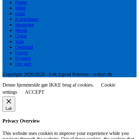
Penge
Miljø
politi
Kongehuset
Shopping
Musik
Debat
Valg
Dødsfald
Haven
Byggeri
Det sker
Copyright 2020/2028 - Erik Egvad Petersen - sydnyt.dk
Denne hjemmeside gør IKKE brug af cookies.
Cookie
settings
ACCEPT
Luk
Privacy Overview
This website uses cookies to improve your experience while you
navigate through the website. Out of these cookies, the cookies that