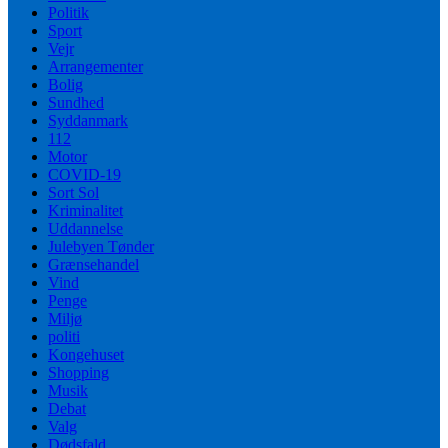
Politik
Sport
Vejr
Arrangementer
Bolig
Sundhed
Syddanmark
112
Motor
COVID-19
Sort Sol
Kriminalitet
Uddannelse
Julebyen Tønder
Grænsehandel
Vind
Penge
Miljø
politi
Kongehuset
Shopping
Musik
Debat
Valg
Dødsfald