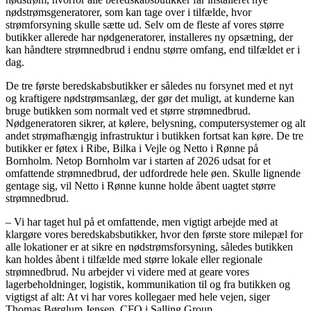
nødstrømsgeneratorer, som kan tage over i tilfælde, hvor
strømforsyning skulle sætte ud. Selv om de fleste af vores større
butikker allerede har nødgeneratorer, installeres ny opsætning, der
kan håndtere strømnedbrud i endnu større omfang, end tilfældet er i
dag.
De tre første beredskabsbutikker er således nu forsynet med et nyt
og kraftigere nødstrømsanlæg, der gør det muligt, at kunderne kan
bruge butikken som normalt ved et større strømnedbrud.
Nødgeneratoren sikrer, at kølere, belysning, computersystemer og alt
andet strømafhængig infrastruktur i butikken fortsat kan køre. De tre
butikker er føtex i Ribe, Bilka i Vejle og Netto i Rønne på
Bornholm. Netop Bornholm var i starten af 2026 udsat for et
omfattende strømnedbrud, der udfordrede hele øen. Skulle lignende
gentage sig, vil Netto i Rønne kunne holde åbent uagtet større
strømnedbrud.
– Vi har taget hul på et omfattende, men vigtigt arbejde med at
klargøre vores beredskabsbutikker, hvor den første store milepæl for
alle lokationer er at sikre en nødstrømsforsyning, således butikken
kan holdes åbent i tilfælde med større lokale eller regionale
strømnedbrud. Nu arbejder vi videre med at geare vores
lagerbeholdninger, logistik, kommunikation til og fra butikken og
vigtigst af alt: At vi har vores kollegaer med hele vejen, siger
Thomas Børglum Jensen, CFO i Salling Group.