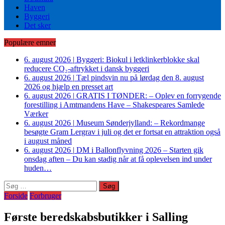
Haven
Byggeri
Det sker
Populære emner
6. august 2026
|
Byggeri: Biokul i letklinkerblokke skal
reducere CO₂-aftrykket i dansk byggeri
6. august 2026
|
Tæl pindsvin nu på lørdag den 8. august
2026 og hjælp en presset art
6. august 2026
|
GRATIS I TØNDER: – Oplev en forrygende
forestilling i Amtmandens Have – Shakespeares Samlede
Værker
6. august 2026
|
Museum Sønderjylland: – Rekordmange
besøgte Gram Lergrav i juli og det er fortsat en attraktion også
i august måned
6. august 2026
|
DM i Ballonflyvning 2026 – Starten gik
onsdag aften – Du kan stadig når at få oplevelsen ind under
huden…
Søg
efter:
Forside
Forbruger
Første beredskabsbutikker i Salling