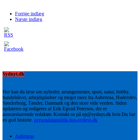
Forrige indlæg
Næste indlæg
Sydnyt.dk
Her kan du læse om nyheder, arrangementer, sport, natur, hobby,
handelslivet, arbejdspladser og meget mere fra Aabenraa, Haderslev,
Sønderborg, Tønder, Danmark og den store vide verden. Siden
opdateres og redigeres af Erik Egvad Petersen, der er
ansvarshavende redaktør. Kontakt os på ep@sydnyt.dk hvis Du har
en god historie.
persondatapolitik-hos-sydnyt-dk
Aabenraa