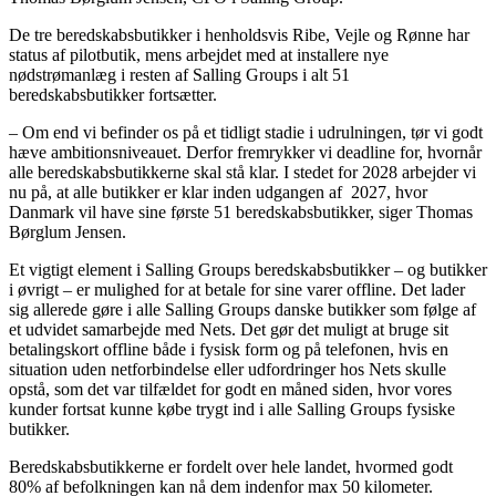
De tre beredskabsbutikker i henholdsvis Ribe, Vejle og Rønne har
status af pilotbutik, mens arbejdet med at installere nye
nødstrømanlæg i resten af Salling Groups i alt 51
beredskabsbutikker fortsætter.
– Om end vi befinder os på et tidligt stadie i udrulningen, tør vi godt
hæve ambitionsniveauet. Derfor fremrykker vi deadline for, hvornår
alle beredskabsbutikkerne skal stå klar. I stedet for 2028 arbejder vi
nu på, at alle butikker er klar inden udgangen af 2027, hvor
Danmark vil have sine første 51 beredskabsbutikker, siger Thomas
Børglum Jensen.
Et vigtigt element i Salling Groups beredskabsbutikker – og butikker
i øvrigt – er mulighed for at betale for sine varer offline. Det lader
sig allerede gøre i alle Salling Groups danske butikker som følge af
et udvidet samarbejde med Nets. Det gør det muligt at bruge sit
betalingskort offline både i fysisk form og på telefonen, hvis en
situation uden netforbindelse eller udfordringer hos Nets skulle
opstå, som det var tilfældet for godt en måned siden, hvor vores
kunder fortsat kunne købe trygt ind i alle Salling Groups fysiske
butikker.
Beredskabsbutikkerne er fordelt over hele landet, hvormed godt
80% af befolkningen kan nå dem indenfor max 50 kilometer.