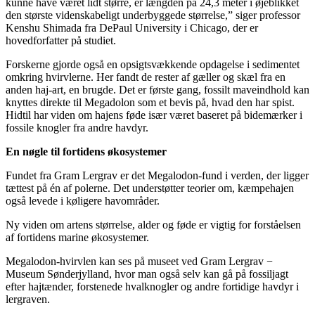
kunne have været lidt større, er længden på 24,3 meter i øjeblikket
den største videnskabeligt underbyggede størrelse,” siger professor
Kenshu Shimada fra DePaul University i Chicago, der er
hovedforfatter på studiet.
Forskerne gjorde også en opsigtsvækkende opdagelse i sedimentet
omkring hvirvlerne. Her fandt de rester af gæller og skæl fra en
anden haj-art, en brugde. Det er første gang, fossilt maveindhold kan
knyttes direkte til Megadolon som et bevis på, hvad den har spist.
Hidtil har viden om hajens føde især været baseret på bidemærker i
fossile knogler fra andre havdyr.
En nøgle til fortidens økosystemer
Fundet fra Gram Lergrav er det Megalodon-fund i verden, der ligger
tættest på én af polerne. Det understøtter teorier om, kæmpehajen
også levede i køligere havområder.
Ny viden om artens størrelse, alder og føde er vigtig for forståelsen
af fortidens marine økosystemer.
Megalodon-hvirvlen kan ses på museet ved Gram Lergrav −
Museum Sønderjylland, hvor man også selv kan gå på fossiljagt
efter hajtænder, forstenede hvalknogler og andre fortidige havdyr i
lergraven.