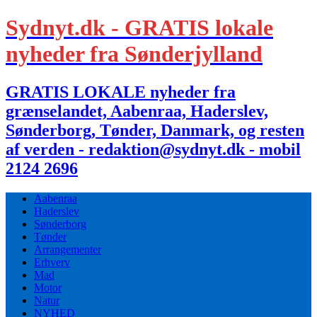
Sydnyt.dk - GRATIS lokale
nyheder fra Sønderjylland
GRATIS LOKALE nyheder fra
grænselandet, Aabenraa, Haderslev,
Sønderborg, Tønder, Danmark, og resten
af verden - redaktion@sydnyt.dk - mobil
2124 2696
Aabenraa
Haderslev
Sønderborg
Tønder
Arrangementer
Erhverv
Mad
Motor
Natur
NYHED