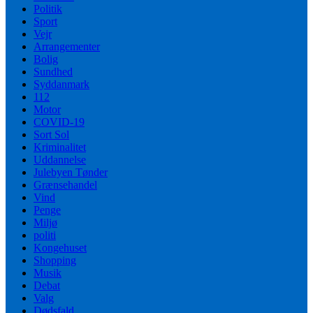
Politik
Sport
Vejr
Arrangementer
Bolig
Sundhed
Syddanmark
112
Motor
COVID-19
Sort Sol
Kriminalitet
Uddannelse
Julebyen Tønder
Grænsehandel
Vind
Penge
Miljø
politi
Kongehuset
Shopping
Musik
Debat
Valg
Dødsfald