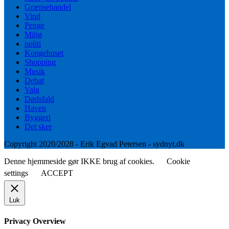
Grænsehandel
Vind
Penge
Miljø
politi
Kongehuset
Shopping
Musik
Debat
Valg
Dødsfald
Haven
Byggeri
Det sker
Copyright 2020/2028 - Erik Egvad Petersen - sydnyt.dk
Denne hjemmeside gør IKKE brug af cookies.
Cookie
settings
ACCEPT
Luk
Privacy Overview