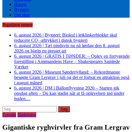
Haven
Byggeri
Det sker
Populære emner
6. august 2026
|
Byggeri: Biokul i letklinkerblokke skal
reducere CO₂-aftrykket i dansk byggeri
6. august 2026
|
Tæl pindsvin nu på lørdag den 8. august
2026 og hjælp en presset art
6. august 2026
|
GRATIS I TØNDER: – Oplev en forrygende
forestilling i Amtmandens Have – Shakespeares Samlede
Værker
6. august 2026
|
Museum Sønderjylland: – Rekordmange
besøgte Gram Lergrav i juli og det er fortsat en attraktion også
i august måned
6. august 2026
|
DM i Ballonflyvning 2026 – Starten gik
onsdag aften – Du kan stadig når at få oplevelsen ind under
huden…
Søg
efter:
Forside
Haderslev
Gigantiske ryghvirvler fra Gram Lergrav