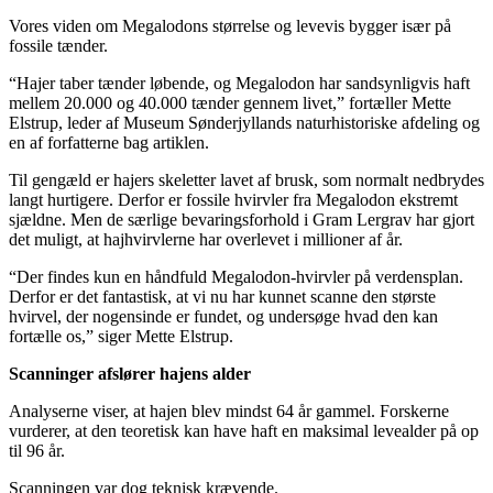
Vores viden om Megalodons størrelse og levevis bygger især på
fossile tænder.
“Hajer taber tænder løbende, og Megalodon har sandsynligvis haft
mellem 20.000 og 40.000 tænder gennem livet,” fortæller Mette
Elstrup, leder af Museum Sønderjyllands naturhistoriske afdeling og
en af forfatterne bag artiklen.
Til gengæld er hajers skeletter lavet af brusk, som normalt nedbrydes
langt hurtigere. Derfor er fossile hvirvler fra Megalodon ekstremt
sjældne. Men de særlige bevaringsforhold i Gram Lergrav har gjort
det muligt, at hajhvirvlerne har overlevet i millioner af år.
“Der findes kun en håndfuld Megalodon-hvirvler på verdensplan.
Derfor er det fantastisk, at vi nu har kunnet scanne den største
hvirvel, der nogensinde er fundet, og undersøge hvad den kan
fortælle os,” siger Mette Elstrup.
Scanninger afslører hajens alder
Analyserne viser, at hajen blev mindst 64 år gammel. Forskerne
vurderer, at den teoretisk kan have haft en maksimal levealder på op
til 96 år.
Scanningen var dog teknisk krævende.