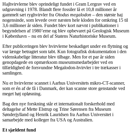
Hajhvirvlerne blev oprindeligt fundet i Gram Lergrav ved en
udgravning i 1978. Blandt flere fossiler lå et 10,8 millioner år
gammelt sæt ryghvirvler fra
Otodus megalodon
– den største haj
nogensinde, som levede over næsten hele kloden for omkring 15 til
3,6 millioner år siden. Fundet blev kort nævnt i publikationer i
begyndelsen af 1980’erne og blev opbevaret på Geologisk Museum
i København – nu en del af Statens Naturhistoriske Museum.
Efter publiceringen blev hvirvlerne beskadiget under en flytning og
var længe betragtet som tabt. Kun fotografisk dokumentation i den
videnskabelige litteratur blev tilbage. Men for et par år siden
genopdagede en opmærksom museumsmedarbejder ved en
tilfældighed de forsvundne Megalodon-hvirvler i tre trækasser i
samlingen.
Nu er hvirvlerne scannet i Aarhus Universitets mikro-CT-scanner,
som er én af de få i Danmark, der kan scanne store genstande ved
meget høj opløsning.
Bag den nye forskning står et internationalt forskerhold med
deltagelse af Mette Elstrup og Trine Sørensen fra Museum
Sønderjylland og Henrik Lauridsen fra Aarhus Universitet i
samarbejde med kolleger fra USA og Australien.
Et sjældent fund