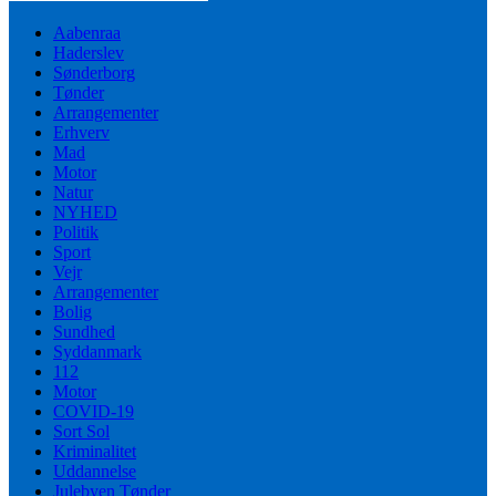
Aabenraa
Haderslev
Sønderborg
Tønder
Arrangementer
Erhverv
Mad
Motor
Natur
NYHED
Politik
Sport
Vejr
Arrangementer
Bolig
Sundhed
Syddanmark
112
Motor
COVID-19
Sort Sol
Kriminalitet
Uddannelse
Julebyen Tønder