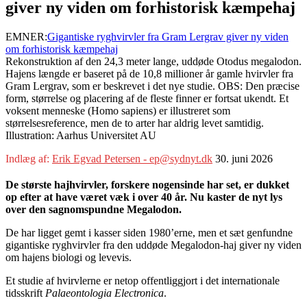
giver ny viden om forhistorisk kæmpehaj
EMNER:
Gigantiske ryghvirvler fra Gram Lergrav giver ny viden
om forhistorisk kæmpehaj
Rekonstruktion af den 24,3 meter lange, uddøde Otodus megalodon.
Hajens længde er baseret på de 10,8 millioner år gamle hvirvler fra
Gram Lergrav, som er beskrevet i det nye studie. OBS: Den præcise
form, størrelse og placering af de fleste finner er fortsat ukendt. Et
voksent menneske (Homo sapiens) er illustreret som
størrelsesreference, men de to arter har aldrig levet samtidig.
Illustration: Aarhus Universitet AU
Indlæg af:
Erik Egvad Petersen - ep@sydnyt.dk
30. juni 2026
De største hajhvirvler, forskere nogensinde har set, er dukket
op efter at have været væk i over 40 år. Nu kaster de nyt lys
over den sagnomspundne Megalodon.
De har ligget gemt i kasser siden 1980’erne, men et sæt genfundne
gigantiske ryghvirvler fra den uddøde Megalodon-haj giver ny viden
om hajens biologi og levevis.
Et studie af hvirvlerne er netop offentliggjort i det internationale
tidsskrift
Palaeontologia Electronica
.