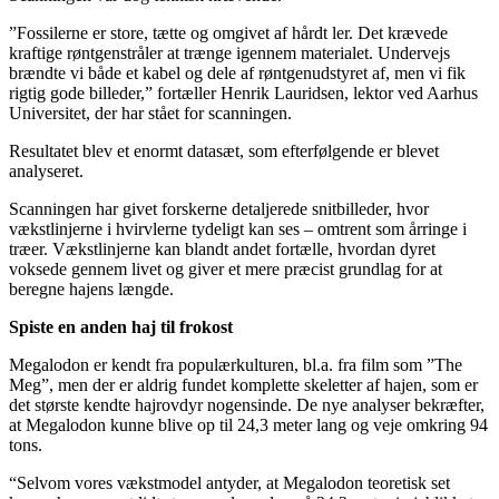
”Fossilerne er store, tætte og omgivet af hårdt ler. Det krævede
kraftige røntgenstråler at trænge igennem materialet. Undervejs
brændte vi både et kabel og dele af røntgenudstyret af, men vi fik
rigtig gode billeder,” fortæller Henrik Lauridsen, lektor ved Aarhus
Universitet, der har stået for scanningen.
Resultatet blev et enormt datasæt, som efterfølgende er blevet
analyseret.
Scanningen har givet forskerne detaljerede snitbilleder, hvor
vækstlinjerne i hvirvlerne tydeligt kan ses – omtrent som årringe i
træer. Vækstlinjerne kan blandt andet fortælle, hvordan dyret
voksede gennem livet og giver et mere præcist grundlag for at
beregne hajens længde.
Spiste en anden haj til frokost
Megalodon er kendt fra populærkulturen, bl.a. fra film som ”The
Meg”, men der er aldrig fundet komplette skeletter af hajen, som er
det største kendte hajrovdyr nogensinde. De nye analyser bekræfter,
at Megalodon kunne blive op til 24,3 meter lang og veje omkring 94
tons.
“Selvom vores vækstmodel antyder, at Megalodon teoretisk set