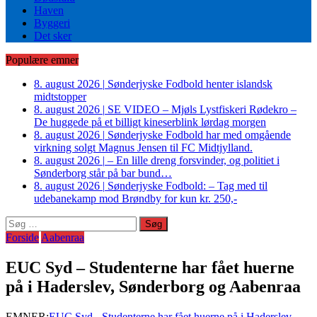
Haven
Byggeri
Det sker
Populære emner
8. august 2026
|
Sønderjyske Fodbold henter islandsk
midtstopper
8. august 2026
|
SE VIDEO – Mjøls Lystfiskeri Rødekro –
De huggede på et billigt kineserblink lørdag morgen
8. august 2026
|
Sønderjyske Fodbold har med omgående
virkning solgt Magnus Jensen til FC Midtjylland.
8. august 2026
|
– En lille dreng forsvinder, og politiet i
Sønderborg står på bar bund…
8. august 2026
|
Sønderjyske Fodbold: – Tag med til
udebanekamp mod Brøndby for kun kr. 250,-
Søg
efter:
Forside
Aabenraa
EUC Syd – Studenterne har fået huerne
på i Haderslev, Sønderborg og Aabenraa
EMNER:
EUC Syd - Studenterne har fået huerne på i Haderslev