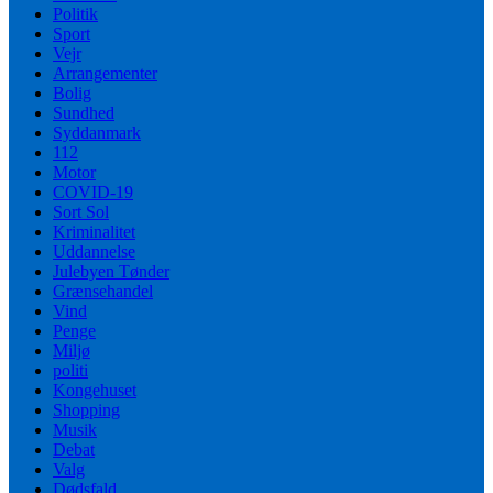
Politik
Sport
Vejr
Arrangementer
Bolig
Sundhed
Syddanmark
112
Motor
COVID-19
Sort Sol
Kriminalitet
Uddannelse
Julebyen Tønder
Grænsehandel
Vind
Penge
Miljø
politi
Kongehuset
Shopping
Musik
Debat
Valg
Dødsfald