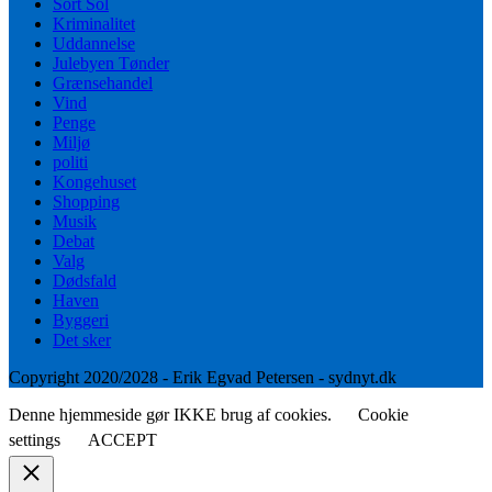
Sort Sol
Kriminalitet
Uddannelse
Julebyen Tønder
Grænsehandel
Vind
Penge
Miljø
politi
Kongehuset
Shopping
Musik
Debat
Valg
Dødsfald
Haven
Byggeri
Det sker
Copyright 2020/2028 - Erik Egvad Petersen - sydnyt.dk
Denne hjemmeside gør IKKE brug af cookies.
Cookie
settings
ACCEPT