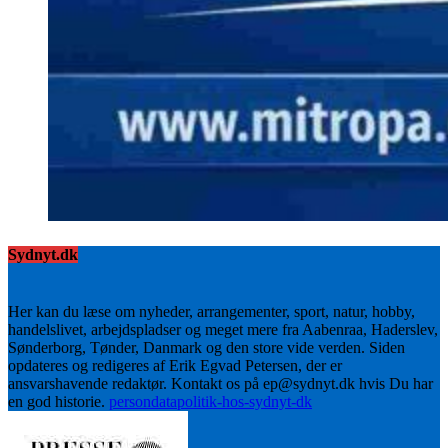
Sydnyt.dk
Her kan du læse om nyheder, arrangementer, sport, natur, hobby,
handelslivet, arbejdspladser og meget mere fra Aabenraa, Haderslev,
Sønderborg, Tønder, Danmark og den store vide verden. Siden
opdateres og redigeres af Erik Egvad Petersen, der er
ansvarshavende redaktør. Kontakt os på ep@sydnyt.dk hvis Du har
en god historie.
persondatapolitik-hos-sydnyt-dk