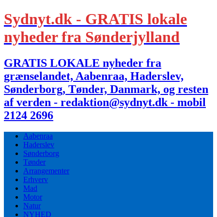
Sydnyt.dk - GRATIS lokale
nyheder fra Sønderjylland
GRATIS LOKALE nyheder fra
grænselandet, Aabenraa, Haderslev,
Sønderborg, Tønder, Danmark, og resten
af verden - redaktion@sydnyt.dk - mobil
2124 2696
Aabenraa
Haderslev
Sønderborg
Tønder
Arrangementer
Erhverv
Mad
Motor
Natur
NYHED