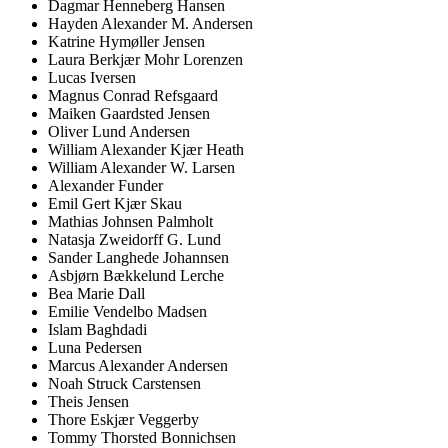
Dagmar Henneberg Hansen
Hayden Alexander M. Andersen
Katrine Hymøller Jensen
Laura Berkjær Mohr Lorenzen
Lucas Iversen
Magnus Conrad Refsgaard
Maiken Gaardsted Jensen
Oliver Lund Andersen
William Alexander Kjær Heath
William Alexander W. Larsen
Alexander Funder
Emil Gert Kjær Skau
Mathias Johnsen Palmholt
Natasja Zweidorff G. Lund
Sander Langhede Johannsen
Asbjørn Bækkelund Lerche
Bea Marie Dall
Emilie Vendelbo Madsen
Islam Baghdadi
Luna Pedersen
Marcus Alexander Andersen
Noah Struck Carstensen
Theis Jensen
Thore Eskjær Veggerby
Tommy Thorsted Bonnichsen