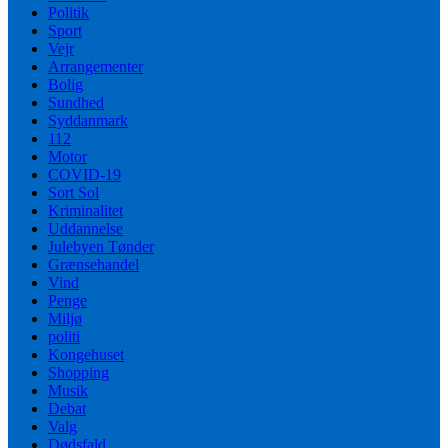
Politik
Sport
Vejr
Arrangementer
Bolig
Sundhed
Syddanmark
112
Motor
COVID-19
Sort Sol
Kriminalitet
Uddannelse
Julebyen Tønder
Grænsehandel
Vind
Penge
Miljø
politi
Kongehuset
Shopping
Musik
Debat
Valg
Dødsfald