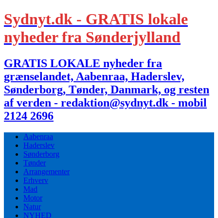
Sydnyt.dk - GRATIS lokale
nyheder fra Sønderjylland
GRATIS LOKALE nyheder fra
grænselandet, Aabenraa, Haderslev,
Sønderborg, Tønder, Danmark, og resten
af verden - redaktion@sydnyt.dk - mobil
2124 2696
Aabenraa
Haderslev
Sønderborg
Tønder
Arrangementer
Erhverv
Mad
Motor
Natur
NYHED