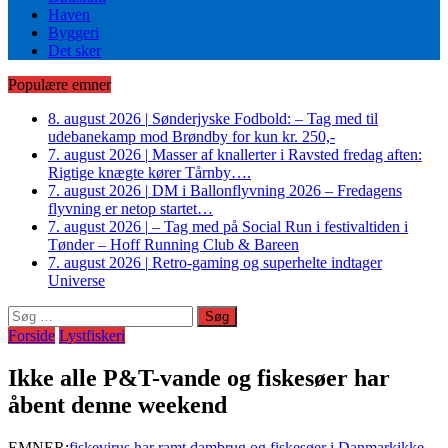
Haven
Byggeri
Det sker
Populære emner
8. august 2026
|
Sønderjyske Fodbold: – Tag med til
udebanekamp mod Brøndby for kun kr. 250,-
7. august 2026
|
Masser af knallerter i Ravsted fredag aften:
Rigtige knægte kører Tårnby….
7. august 2026
|
DM i Ballonflyvning 2026 – Fredagens
flyvning er netop startet…
7. august 2026
|
– Tag med på Social Run i festivaltiden i
Tønder – Hoff Running Club & Bareen
7. august 2026
|
Retro-gaming og superhelte indtager
Universe
Søg
efter:
Forside
Lystfiskeri
Ikke alle P&T-vande og fiskesøer har
åbent denne weekend
EMNER:
fiskevirus har ramt dambrug og fiskesøer i Danmark
ikke