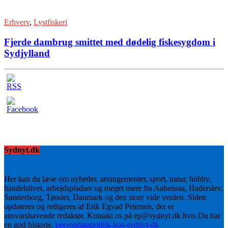
Erhverv
,
Lystfiskeri
Fjerde dambrug smittet med dødelig fiskesygdom i
Sydjylland
Sydnyt.dk
Her kan du læse om nyheder, arrangementer, sport, natur, hobby,
handelslivet, arbejdspladser og meget mere fra Aabenraa, Haderslev,
Sønderborg, Tønder, Danmark og den store vide verden. Siden
opdateres og redigeres af Erik Egvad Petersen, der er
ansvarshavende redaktør. Kontakt os på ep@sydnyt.dk hvis Du har
en god historie.
persondatapolitik-hos-sydnyt-dk