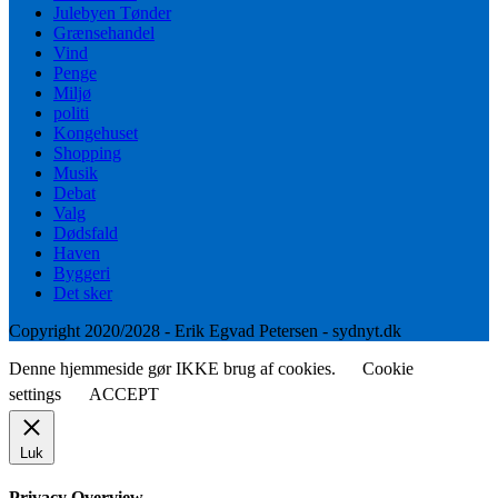
Julebyen Tønder
Grænsehandel
Vind
Penge
Miljø
politi
Kongehuset
Shopping
Musik
Debat
Valg
Dødsfald
Haven
Byggeri
Det sker
Copyright 2020/2028 - Erik Egvad Petersen - sydnyt.dk
Denne hjemmeside gør IKKE brug af cookies.
Cookie
settings
ACCEPT
Luk
Privacy Overview