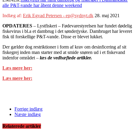
alle P&T-vande har åbent denne weekend
Indlæg af:
Erik Egvad Petersen - ep@sydnyt.dk
28. maj 2021
OPDATERES
– Lystfiskeri – Fødevarestyrelsen har fundet dødelig
fiskevirus i bl.a et dambrug i det sønderjyske. Dambruget har leveret
fisk til forskellige P&T-vande. Disse er blevet lukket.
Der gælder dog restriktioner i form af krav om desinficering af sit
fiskegrej inden man starter med at smide snøren ud i et fiskevand
indenfor området –
læs de vedhæftede artikler.
Læs mere her:
Læs mere her:
Forrige indlæg
Næste indlæg
Relaterede artikler