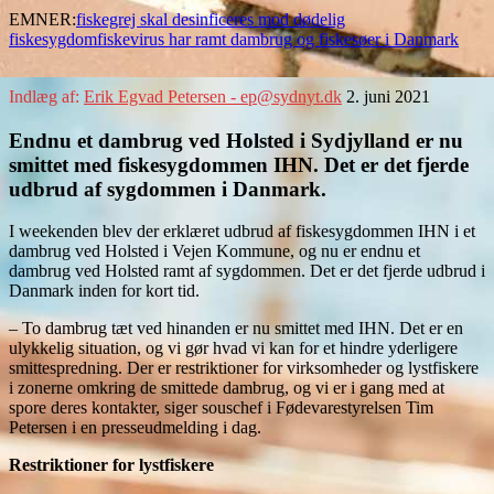
EMNER:
fiskegrej skal desinficeres mod dødelig
fiskesygdom
fiskevirus har ramt dambrug og fiskesøer i Danmark
Indlæg af:
Erik Egvad Petersen - ep@sydnyt.dk
2. juni 2021
Endnu et dambrug ved Holsted i Sydjylland er nu
smittet med fiskesygdommen IHN. Det er det fjerde
udbrud af sygdommen i Danmark.
I weekenden blev der erklæret udbrud af fiskesygdommen IHN i et
dambrug ved Holsted i Vejen Kommune, og nu er endnu et
dambrug ved Holsted ramt af sygdommen. Det er det fjerde udbrud i
Danmark inden for kort tid.
– To dambrug tæt ved hinanden er nu smittet med IHN. Det er en
ulykkelig situation, og vi gør hvad vi kan for et hindre yderligere
smittespredning. Der er restriktioner for virksomheder og lystfiskere
i zonerne omkring de smittede dambrug, og vi er i gang med at
spore deres kontakter, siger souschef i Fødevarestyrelsen Tim
Petersen i en presseudmelding i dag.
Restriktioner for lystfiskere