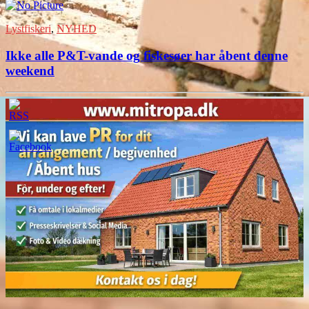
Lystfiskeri
,
NYHED
Ikke alle P&T-vande og fiskesøer har åbent denne
weekend