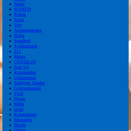
Natur
NYHED
Politik
Sport
Vejr
Arrangementer
Bolig
Sundhed
Syddanmark
112
Motor
COVID-19
Sort Sol
Kriminalitet
Uddannelse
Julebyen Tønder
Grænsehandel
Vind
Penge
Miljø
politi
Kongehuset
Shopping
Musik
Debat