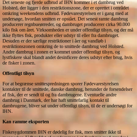
Det seneste og fjerde udbrud af IHN kommer i et dambrug ved
Holsted, der ligger i den restriktionszone, der er oprettet i området
omkring weekendens udbrud. Fødevarestyrelsen er i gang med at
undersøge, hvordan smitten er opstået. Det senest ramte dambrug
producerer regnbueørreder, og dambruget producerer cirka 90.000
kilo fisk om året. Virksomheden er under offentligt tilsyn, og der må
ikke flyttes fisk, produkter eller udstyr til eller fra dambruget.
Desuden er der særlige restriktioner i åer og vandløb i
restriktionszonen omkring de to smittede dambrug ved Holsted.
Andre dambrug i zonen er kommet under offentligt tilsyn, og
lystfiskere skal blandt andet desinficere deres udstyr efter brug, hvis
de fisker i zonen.
Offentligt tilsyn
For at begrænse smittespredningen sporer Fødevarestyrelsen
kontakter til de smittede, danske dambrug, herunder de forsendelser
af fisk, der er sendt til og fra dambrugene. Eventuelle andre
dambrug i Danmark, der har haft smittefarlig kontakt til
dambrugene, bliver sat under offentligt tilsyn, til de er undersøgt for
IHN.
Kan ramme eksporten
Fiskesygdommen IHN er dødelig for fisk, men smitter ikke til