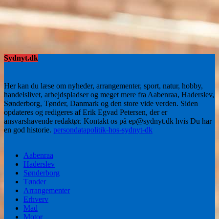
Sydnyt.dk
Her kan du læse om nyheder, arrangementer, sport, natur, hobby,
handelslivet, arbejdspladser og meget mere fra Aabenraa, Haderslev,
Sønderborg, Tønder, Danmark og den store vide verden. Siden
opdateres og redigeres af Erik Egvad Petersen, der er
ansvarshavende redaktør. Kontakt os på ep@sydnyt.dk hvis Du har
en god historie.
persondatapolitik-hos-sydnyt-dk
Aabenraa
Haderslev
Sønderborg
Tønder
Arrangementer
Erhverv
Mad
Motor