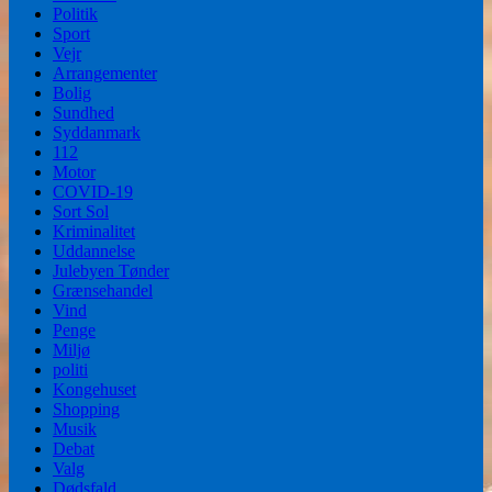
Politik
Sport
Vejr
Arrangementer
Bolig
Sundhed
Syddanmark
112
Motor
COVID-19
Sort Sol
Kriminalitet
Uddannelse
Julebyen Tønder
Grænsehandel
Vind
Penge
Miljø
politi
Kongehuset
Shopping
Musik
Debat
Valg
Dødsfald