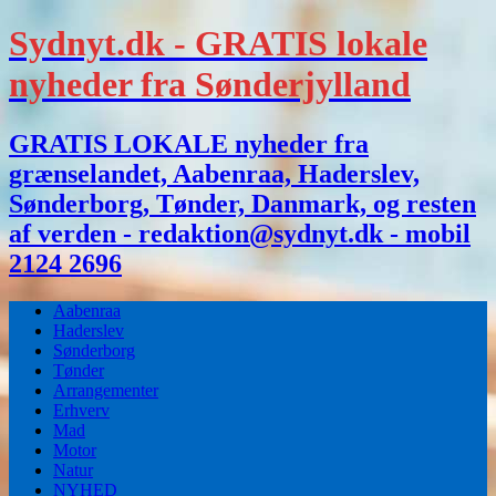
Sydnyt.dk - GRATIS lokale
nyheder fra Sønderjylland
GRATIS LOKALE nyheder fra
grænselandet, Aabenraa, Haderslev,
Sønderborg, Tønder, Danmark, og resten
af verden - redaktion@sydnyt.dk - mobil
2124 2696
Aabenraa
Haderslev
Sønderborg
Tønder
Arrangementer
Erhverv
Mad
Motor
Natur
NYHED