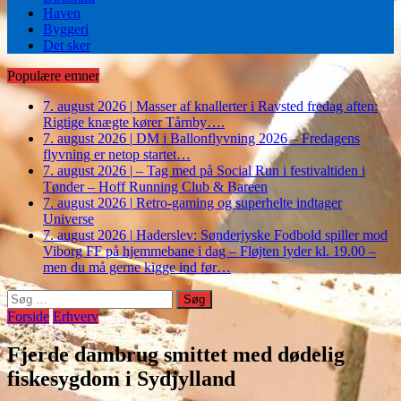
Haven
Byggeri
Det sker
Populære emner
7. august 2026
|
Masser af knallerter i Ravsted fredag aften:
Rigtige knægte kører Tårnby….
7. august 2026
|
DM i Ballonflyvning 2026 – Fredagens
flyvning er netop startet…
7. august 2026
|
– Tag med på Social Run i festivaltiden i
Tønder – Hoff Running Club & Bareen
7. august 2026
|
Retro-gaming og superhelte indtager
Universe
7. august 2026
|
Haderslev: Sønderjyske Fodbold spiller mod
Viborg FF på hjemmebane i dag – Fløjten lyder kl. 19.00 –
men du må gerne kigge ind før…
Søg
efter:
Forside
Erhverv
Fjerde dambrug smittet med dødelig
fiskesygdom i Sydjylland