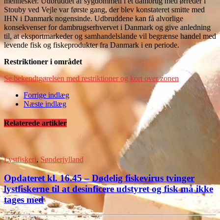
mennesker. Udbruddet af sygdommen i et dambrug med ørreder i
Stouby ved Vejle var første gang, der blev konstateret smitte med
IHN i Danmark nogensinde. Udbruddene kan få alvorlige
konsekvenser for dambrugserhvervet i Danmark og give anledning
til, at eksportmarkeder og samhandelslande vil begrænse handel med
levende fisk og fiskeprodukter fra Danmark i en periode.
Restriktioner i området
Se bekendtgørelsen med restriktioner og kort over zonen
Forrige indlæg
Næste indlæg
Relaterede artikler
Lystfiskeri
,
Sønderjylland
Opdateret kl. 16.45 – Dødelig fiskevirus tvinger
lystfiskerne til at desinficere udstyret og fisk må ikke
tages med