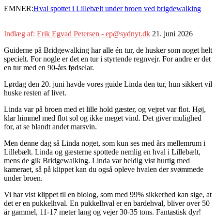
EMNER:
Hval spottet i Lillebælt under broen ved brigdewalking
Indlæg af:
Erik Egvad Petersen - ep@sydnyt.dk
21. juni 2026
Guiderne på Bridgewalking har alle én tur, de husker som noget helt
specielt. For nogle er det en tur i styrtende regnvejr. For andre er det
en tur med en 90-års fødselar.
Lørdag den 20. juni havde vores guide Linda den tur, hun sikkert vil
huske resten af livet.
Linda var på broen med et lille hold gæster, og vejret var flot. Høj,
klar himmel med flot sol og ikke meget vind. Det giver mulighed
for, at se blandt andet marsvin.
Men denne dag så Linda noget, som kun ses med års mellemrum i
Lillebælt. Linda og gæsterne spottede nemlig en hval i Lillebælt,
mens de gik Bridgewalking. Linda var heldig vist hurtig med
kameraet, så på klippet kan du også opleve hvalen der svømmede
under broen.
Vi har vist klippet til en biolog, som med 99% sikkerhed kan sige, at
det er en pukkelhval. En pukkelhval er en bardehval, bliver over 50
år gammel, 11-17 meter lang og vejer 30-35 tons. Fantastisk dyr!