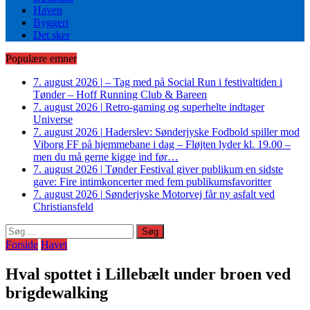
Haven
Byggeri
Det sker
Populære emner
7. august 2026
|
– Tag med på Social Run i festivaltiden i
Tønder – Hoff Running Club & Bareen
7. august 2026
|
Retro-gaming og superhelte indtager
Universe
7. august 2026
|
Haderslev: Sønderjyske Fodbold spiller mod
Viborg FF på hjemmebane i dag – Fløjten lyder kl. 19.00 –
men du må gerne kigge ind før…
7. august 2026
|
Tønder Festival giver publikum en sidste
gave: Fire intimkoncerter med fem publikumsfavoritter
7. august 2026
|
Sønderjyske Motorvej får ny asfalt ved
Christiansfeld
Søg
efter:
Forside
Havet
Hval spottet i Lillebælt under broen ved
brigdewalking