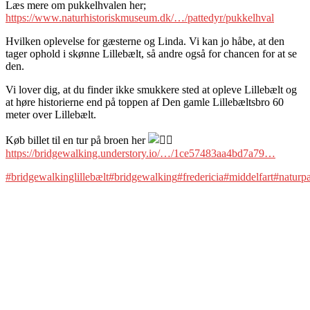
Læs mere om pukkelhvalen her;
https://www.naturhistoriskmuseum.dk/…/pattedyr/pukkelhval
Hvilken oplevelse for gæsterne og Linda. Vi kan jo håbe, at den
tager ophold i skønne Lillebælt, så andre også for chancen for at se
den.
Vi lover dig, at du finder ikke smukkere sted at opleve Lillebælt og
at høre historierne end på toppen af Den gamle Lillebæltsbro 60
meter over Lillebælt.
Køb billet til en tur på broen her
https://bridgewalking.understory.io/…/1ce57483aa4bd7a79…
#bridgewalkinglillebælt
#bridgewalking
#fredericia
#middelfart
#naturpa