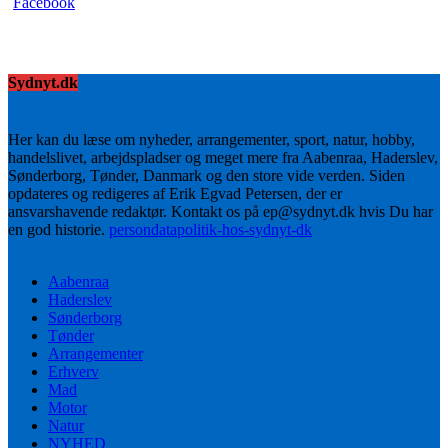
Sydnyt.dk
Her kan du læse om nyheder, arrangementer, sport, natur, hobby,
handelslivet, arbejdspladser og meget mere fra Aabenraa, Haderslev,
Sønderborg, Tønder, Danmark og den store vide verden. Siden
opdateres og redigeres af Erik Egvad Petersen, der er
ansvarshavende redaktør. Kontakt os på ep@sydnyt.dk hvis Du har
en god historie.
persondatapolitik-hos-sydnyt-dk
Aabenraa
Haderslev
Sønderborg
Tønder
Arrangementer
Erhverv
Mad
Motor
Natur
NYHED