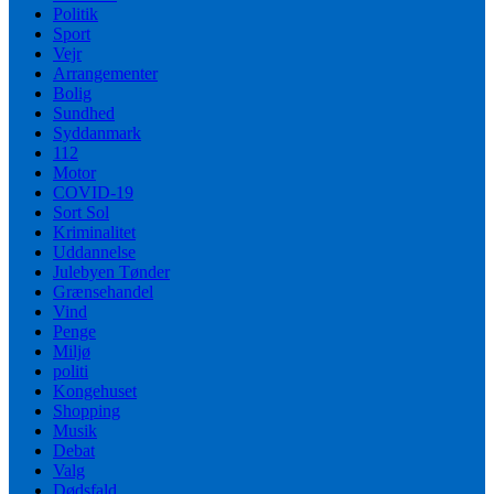
Politik
Sport
Vejr
Arrangementer
Bolig
Sundhed
Syddanmark
112
Motor
COVID-19
Sort Sol
Kriminalitet
Uddannelse
Julebyen Tønder
Grænsehandel
Vind
Penge
Miljø
politi
Kongehuset
Shopping
Musik
Debat
Valg
Dødsfald