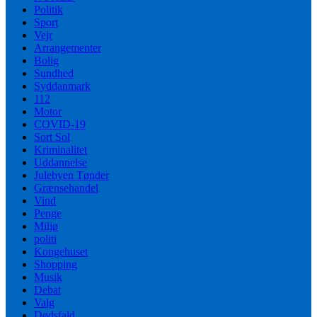
Politik
Sport
Vejr
Arrangementer
Bolig
Sundhed
Syddanmark
112
Motor
COVID-19
Sort Sol
Kriminalitet
Uddannelse
Julebyen Tønder
Grænsehandel
Vind
Penge
Miljø
politi
Kongehuset
Shopping
Musik
Debat
Valg
Dødsfald