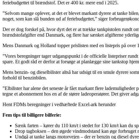
feriebudgettet til brændstof. Det er 400 kr. mere end i 2025.
”Selvom mange oplever, at det er blevet markant dyrere at tanke bilen,
noget, som kan slå bunden ud af feriebudgettet,” siger forbrugerøko
Der er dog forskel på, hvor dyrt det er at trække tankpistolen rundt o
brændstofafgifter end Danmark, og flere har sænket afgifterne yderlige
Mens Danmark og Holland topper prislisten med en listepris på over 17 kr
”Vores beregninger tager udgangspunkt i de officielle listepriser rundt
spare. Et godt råd er derfor at forsøge at planlægge sine tankstop hje
Mens benzin- og dieselbilister altså har udsigt til en smule dyrere som
forhold til benzinbilen.
”Elbilister har alene det seneste år fået markant flere lademuligheder
tegne et abonnement hos en af de større ladeoperatører. Det giver adgan
Hent FDMs beregninger i vedhæftede Excel-ark herunder
Fem tips til billigere bilferie:
Sænk farten – kører du 110 km/t i stedet for 130 km/t kan du 
Drop tagboksen – den øgede vindmodstand kan øge forbruget me
Undgå at tanke langs motorvejen – der er benzin og diesel dyres