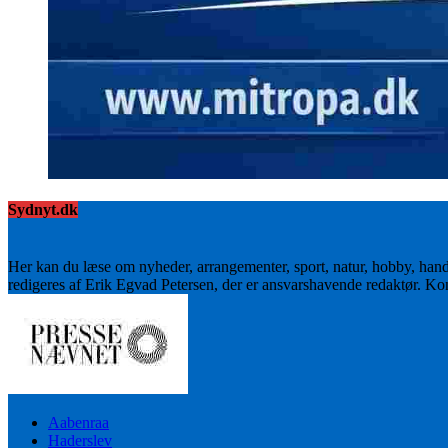
Sydnyt.dk
Her kan du læse om nyheder, arrangementer, sport, natur, hobby, han
redigeres af Erik Egvad Petersen, der er ansvarshavende redaktør. K
Aabenraa
Haderslev