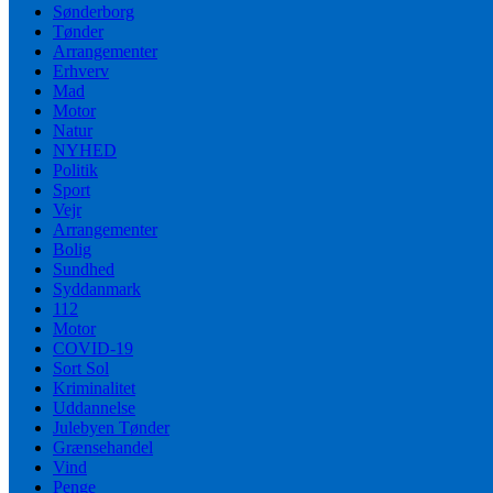
Sønderborg
Tønder
Arrangementer
Erhverv
Mad
Motor
Natur
NYHED
Politik
Sport
Vejr
Arrangementer
Bolig
Sundhed
Syddanmark
112
Motor
COVID-19
Sort Sol
Kriminalitet
Uddannelse
Julebyen Tønder
Grænsehandel
Vind
Penge