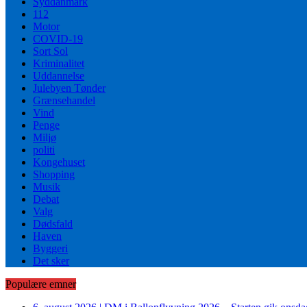
Syddanmark
112
Motor
COVID-19
Sort Sol
Kriminalitet
Uddannelse
Julebyen Tønder
Grænsehandel
Vind
Penge
Miljø
politi
Kongehuset
Shopping
Musik
Debat
Valg
Dødsfald
Haven
Byggeri
Det sker
Populære emner