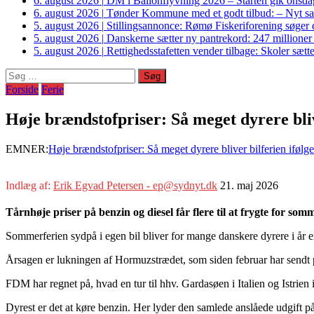
6. august 2026
|
DM i Ballonflyvning 2026 – Starten gik onsdag
6. august 2026
|
Tønder Kommune med et godt tilbud: – Nyt sam
5. august 2026
|
Stillingsannonce: Rømø Fiskeriforening søger di
5. august 2026
|
Danskerne sætter ny pantrekord: 247 millioner
5. august 2026
|
Rettighedsstafetten vender tilbage: Skoler sætter
Søg
efter:
Forside
Ferie
Høje brændstofpriser: Så meget dyrere bli
EMNER:
Høje brændstofpriser: Så meget dyrere bliver bilferien ifø
Indlæg af:
Erik Egvad Petersen - ep@sydnyt.dk
21. maj 2026
Tårnhøje priser på benzin og diesel får flere til at frygte for so
Sommerferien sydpå i egen bil bliver for mange danskere dyrere i år 
Årsagen er lukningen af Hormuzstrædet, som siden februar har sendt pr
FDM har regnet på, hvad en tur til hhv. Gardasøen i Italien og Istrien i 
Dyrest er det at køre benzin. Her lyder den samlede anslåede udgift på 