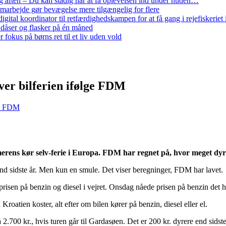
 aften – Du kan stadig når at få oplevelsen ind under huden…
arbejde gør bevægelse mere tilgængelig for flere
gital koordinator til retfærdighedskampen for at få gang i rejefiskerie
 dåser og flasker på én måned
 fokus på børns ret til et liv uden vold
ver bilferien ifølge FDM
lge FDM
mmerens kør selv-ferie i Europa. FDM har regnet på, hvor meget dyrer
end sidste år. Men kun en smule. Det viser beregninger, FDM har lavet.
isen på benzin og diesel i vejret. Onsdag nåede prisen på benzin det hø
Kroatien koster, alt efter om bilen kører på benzin, diesel eller el.
2.700 kr., hvis turen går til Gardasøen. Det er 200 kr. dyrere end sidste 