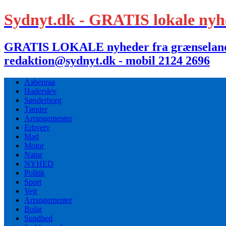
Sydnyt.dk - GRATIS lokale nyh
GRATIS LOKALE nyheder fra grænselandet,
redaktion@sydnyt.dk - mobil 2124 2696
Aabenraa
Haderslev
Sønderborg
Tønder
Arrangementer
Erhverv
Mad
Motor
Natur
NYHED
Politik
Sport
Vejr
Arrangementer
Bolig
Sundhed