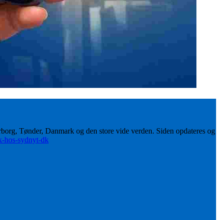
erborg, Tønder, Danmark og den store vide verden. Siden opdateres og
ik-hos-sydnyt-dk