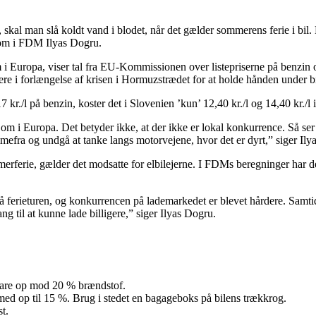
 skal man slå koldt vand i blodet, når det gælder sommerens ferie i bil.
nom i FDM Ilyas Dogru.
m i Europa, viser tal fra EU-Kommissionen over listepriserne på benzin 
re i forlængelse af krisen i Hormuzstrædet for at holde hånden under bi
./l på benzin, koster det i Slovenien ’kun’ 12,40 kr./l og 14,40 kr./l i I
 om i Europa. Det betyder ikke, at der ikke er lokal konkurrence. Så ser 
mmefra og undgå at tanke langs motorvejene, hvor det er dyrt,” siger Ily
merferie, gælder det modsatte for elbilejerne. I FDMs beregninger har de
 på ferieturen, og konkurrencen på lademarkedet er blevet hårdere. Samt
g til at kunne lade billigere,” siger Ilyas Dogru.
spare op mod 20 % brændstof.
d op til 15 %. Brug i stedet en bagageboks på bilens trækkrog.
t.