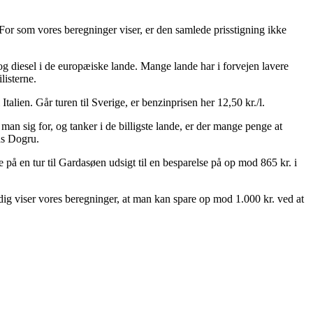
 For som vores beregninger viser, er den samlede prisstigning ikke
og diesel i de europæiske lande. Mange lande har i forvejen lavere
listerne.
talien. Går turen til Sverige, er benzinprisen her 12,50 kr./l.
man sig for, og tanker i de billigste lande, er der mange penge at
as Dogru.
 på en tur til Gardasøen udsigt til en besparelse på op mod 865 kr. i
idig viser vores beregninger, at man kan spare op mod 1.000 kr. ved at