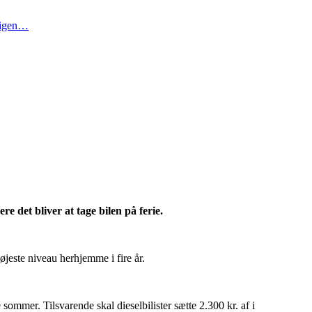
t igen…
e det bliver at tage bilen på ferie.
jeste niveau herhjemme i fire år.
sommer. Tilsvarende skal dieselbilister sætte 2.300 kr. af i