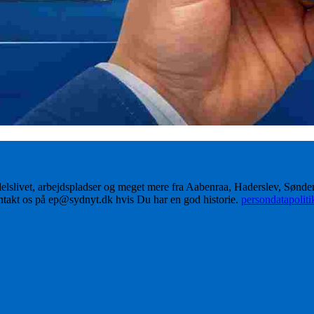
delslivet, arbejdspladser og meget mere fra Aabenraa, Haderslev, Sønd
ontakt os på ep@sydnyt.dk hvis Du har en god historie.
persondatapolit