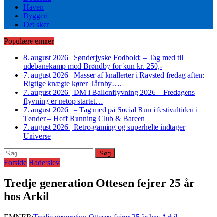
Haven
Byggeri
Det sker
Populære emner
8. august 2026
|
Sønderjyske Fodbold: – Tag med til
udebanekamp mod Brøndby for kun kr. 250,-
7. august 2026
|
Masser af knallerter i Ravsted fredag aften:
Rigtige knægte kører Tårnby….
7. august 2026
|
DM i Ballonflyvning 2026 – Fredagens
flyvning er netop startet…
7. august 2026
|
– Tag med på Social Run i festivaltiden i
Tønder – Hoff Running Club & Bareen
7. august 2026
|
Retro-gaming og superhelte indtager
Universe
Søg
efter:
Forside
Haderslev
Tredje generation Ottesen fejrer 25 år
hos Arkil
EMNER:
Tredje generation Ottesen fejrer 25 år hos Arkil