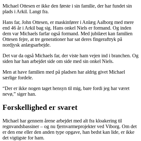
Michael Ottesen er ikke den første i sin familie, der har fundet sin
plads i Arkil. Langt fra.
Hans far, John Ottesen, er maskinfører i Anlæg Aalborg med mere
end 46 år i Arkil bag sig. Hans onkel Niels er formand. Og inden
dem var Michaels farfar også formand. Med jubilæet kan familien
Ottesen fejre, at tre generationer har sat deres fingeraftryk på
nordjysk anlægsarbejde.
Det var da også Michaels far, der viste ham vejen ind i branchen. Og
siden har han arbejdet side om side med sin onkel Niels.
Men at have familien med på pladsen har aldrig givet Michael
særlige fordele.
“Der er ikke nogen taget hensyn til mig, bare fordi jeg har været
nevø,” siger han.
Forskellighed er svaret
Michael har gennem årene arbejdet med alt fra kloakering til
regnvandsbassiner – og nu fjernvarmeprojekter ved Viborg. Om det
er den ene eller den anden type opgave, han bedst kan lide, er ikke
det vigtigste for ham.