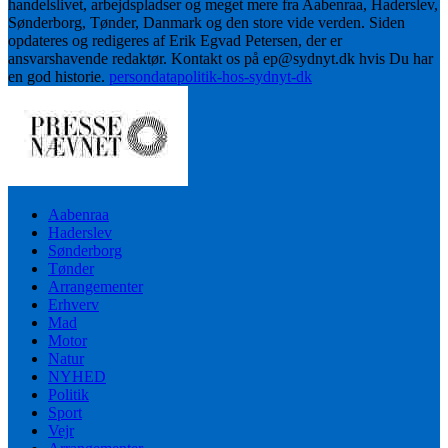
handelslivet, arbejdspladser og meget mere fra Aabenraa, Haderslev,
Sønderborg, Tønder, Danmark og den store vide verden. Siden
opdateres og redigeres af Erik Egvad Petersen, der er
ansvarshavende redaktør. Kontakt os på ep@sydnyt.dk hvis Du har
en god historie.
persondatapolitik-hos-sydnyt-dk
Aabenraa
Haderslev
Sønderborg
Tønder
Arrangementer
Erhverv
Mad
Motor
Natur
NYHED
Politik
Sport
Vejr