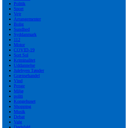
Politik
Sport
Vejr
Arrangementer
Bolig
Sundhed
Syddanmark
112
Motor
COVID-19
Sort Sol
Kriminalitet
Uddannelse
Julebyen Tønder
Grænsehandel
Vind
Penge
Miljø
politi
Kongehuset
Shopping
Musik
Debat
Valg
Dødsfald