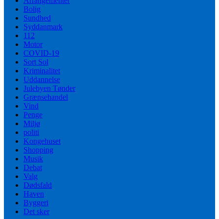
Arrangementer
Bolig
Sundhed
Syddanmark
112
Motor
COVID-19
Sort Sol
Kriminalitet
Uddannelse
Julebyen Tønder
Grænsehandel
Vind
Penge
Miljø
politi
Kongehuset
Shopping
Musik
Debat
Valg
Dødsfald
Haven
Byggeri
Det sker