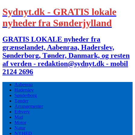
Sydnyt.dk - GRATIS lokale
nyheder fra Sønderjylland
GRATIS LOKALE nyheder fra
grænselandet, Aabenraa, Haderslev,
Sønderborg, Tønder, Danmark, og resten
af verden - redaktion@sydnyt.dk - mobil
2124 2696
Aabenraa
Haderslev
Sønderborg
Tønder
Arrangementer
Erhverv
Mad
Motor
Natur
NYHED