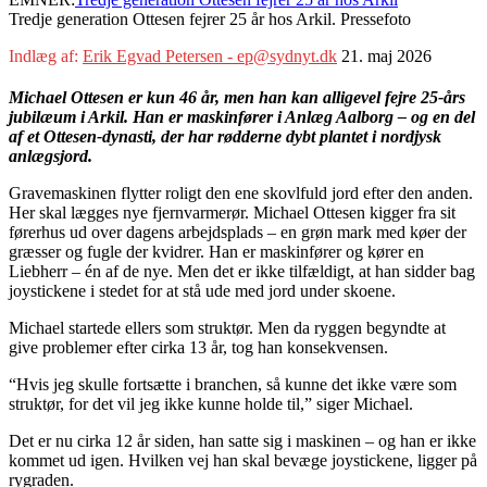
Tredje generation Ottesen fejrer 25 år hos Arkil. Pressefoto
Indlæg af:
Erik Egvad Petersen - ep@sydnyt.dk
21. maj 2026
Michael Ottesen er kun 46 år, men han kan alligevel fejre 25-års
jubilæum i Arkil. Han er maskinfører i Anlæg Aalborg – og en del
af et Ottesen-dynasti, der har rødderne dybt plantet i nordjysk
anlægsjord.
Gravemaskinen flytter roligt den ene skovlfuld jord efter den anden.
Her skal lægges nye fjernvarmerør. Michael Ottesen kigger fra sit
førerhus ud over dagens arbejdsplads – en grøn mark med køer der
græsser og fugle der kvidrer. Han er maskinfører og kører en
Liebherr – én af de nye. Men det er ikke tilfældigt, at han sidder bag
joystickene i stedet for at stå ude med jord under skoene.
Michael startede ellers som struktør. Men da ryggen begyndte at
give problemer efter cirka 13 år, tog han konsekvensen.
“Hvis jeg skulle fortsætte i branchen, så kunne det ikke være som
struktør, for det vil jeg ikke kunne holde til,” siger Michael.
Det er nu cirka 12 år siden, han satte sig i maskinen – og han er ikke
kommet ud igen. Hvilken vej han skal bevæge joystickene, ligger på
rygraden.