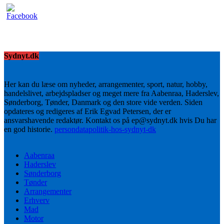
Sydnyt.dk
Her kan du læse om nyheder, arrangementer, sport, natur, hobby,
handelslivet, arbejdspladser og meget mere fra Aabenraa, Haderslev,
Sønderborg, Tønder, Danmark og den store vide verden. Siden
opdateres og redigeres af Erik Egvad Petersen, der er
ansvarshavende redaktør. Kontakt os på ep@sydnyt.dk hvis Du har
en god historie.
persondatapolitik-hos-sydnyt-dk
Aabenraa
Haderslev
Sønderborg
Tønder
Arrangementer
Erhverv
Mad
Motor