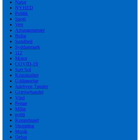
Natur
NYHED
Politik
Sport
Vejr
Arrangementer
Bolig
Sundhed
Syddanmark
112
Motor
COVID-19
Sort Sol
Kriminalitet
Uddannelse
Julebyen Tønder
Grænsehandel
Vind
Penge
Miljø
politi
Kongehuset
Shopping
Musik
Debat