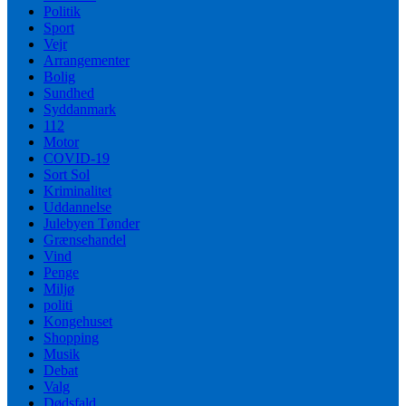
Politik
Sport
Vejr
Arrangementer
Bolig
Sundhed
Syddanmark
112
Motor
COVID-19
Sort Sol
Kriminalitet
Uddannelse
Julebyen Tønder
Grænsehandel
Vind
Penge
Miljø
politi
Kongehuset
Shopping
Musik
Debat
Valg
Dødsfald