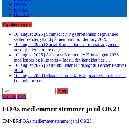
Haven
Byggeri
Det sker
Populære emner
10. august 2026
|
Schmach: Ny gastronomisk begivenhed
sætter Sønderjylland på menuen i Sønderborg 2026
10. august 2026
|
Social Run i Tønder: Løberarrangement
udsolgt efter bare tre dage
10. august 2026
|
Aabenraa Kommune: Klimadagen 2026
med lopper og klimapris – Indstil din kandidat her….
10. august 2026
|
Partoutbilletter er udsolgt til Tønder Festival
2026
10. august 2026
|
Finans Danmark: Boligmarkedet holder fast
i de høje priser
Søg
efter:
Forside
FOA
FOAs medlemmer stemmer ja til OK23
EMNER:
FOAs medlemmer stemmer ja til OK23