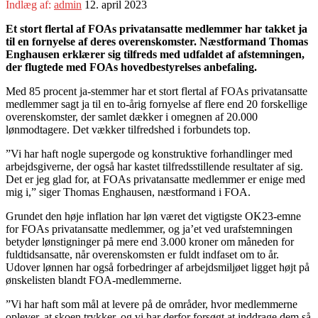
Indlæg af:
admin
12. april 2023
Et stort flertal af FOAs privatansatte medlemmer har takket ja
til en fornyelse af deres overenskomster. Næstformand Thomas
Enghausen erklærer sig tilfreds med udfaldet af afstemningen,
der flugtede med FOAs hovedbestyrelses anbefaling.
Med 85 procent ja-stemmer har et stort flertal af FOAs privatansatte
medlemmer sagt ja til en to-årig fornyelse af flere end 20 forskellige
overenskomster, der samlet dækker i omegnen af 20.000
lønmodtagere. Det vækker tilfredshed i forbundets top.
”Vi har haft nogle supergode og konstruktive forhandlinger med
arbejdsgiverne, der også har kastet tilfredsstillende resultater af sig.
Det er jeg glad for, at FOAs privatansatte medlemmer er enige med
mig i,” siger Thomas Enghausen, næstformand i FOA.
Grundet den høje inflation har løn været det vigtigste OK23-emne
for FOAs privatansatte medlemmer, og ja’et ved urafstemningen
betyder lønstigninger på mere end 3.000 kroner om måneden for
fuldtidsansatte, når overenskomsten er fuldt indfaset om to år.
Udover lønnen har også forbedringer af arbejdsmiljøet ligget højt på
ønskelisten blandt FOA-medlemmerne.
”Vi har haft som mål at levere på de områder, hvor medlemmerne
oplever, at skoen trykker, og vi har derfor forsøgt at inddrage dem så