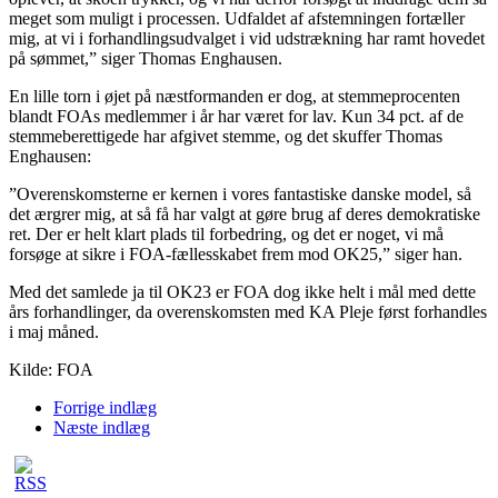
meget som muligt i processen. Udfaldet af afstemningen fortæller
mig, at vi i forhandlingsudvalget i vid udstrækning har ramt hovedet
på sømmet,” siger Thomas Enghausen.
En lille torn i øjet på næstformanden er dog, at stemmeprocenten
blandt FOAs medlemmer i år har været for lav. Kun 34 pct. af de
stemmeberettigede har afgivet stemme, og det skuffer Thomas
Enghausen:
”Overenskomsterne er kernen i vores fantastiske danske model, så
det ærgrer mig, at så få har valgt at gøre brug af deres demokratiske
ret. Der er helt klart plads til forbedring, og det er noget, vi må
forsøge at sikre i FOA-fællesskabet frem mod OK25,” siger han.
Med det samlede ja til OK23 er FOA dog ikke helt i mål med dette
års forhandlinger, da overenskomsten med KA Pleje først forhandles
i maj måned.
Kilde: FOA
Forrige indlæg
Næste indlæg