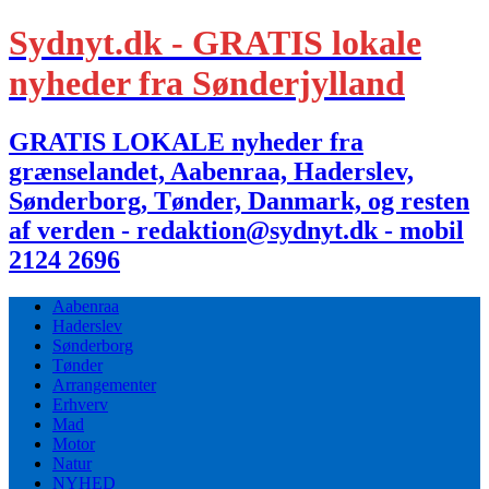
Sydnyt.dk - GRATIS lokale
nyheder fra Sønderjylland
GRATIS LOKALE nyheder fra
grænselandet, Aabenraa, Haderslev,
Sønderborg, Tønder, Danmark, og resten
af verden - redaktion@sydnyt.dk - mobil
2124 2696
Aabenraa
Haderslev
Sønderborg
Tønder
Arrangementer
Erhverv
Mad
Motor
Natur
NYHED