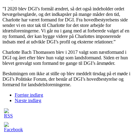
”I 2020 blev DGI’s formål ændret, så det også indeholder ordet
bevægelsesglæde, og det indkapsler på mange måder den tid,
Charlotte har været formand for DGI. Fra hovedbestyrelsens side
sender vi en stor tak til Charlotte for det store arbejde for
idrætsforeningerne. Vi går nu i gang med at forberede valget af en
ny formand, der kan bygge videre på Charlottes imponerende
indsats med at udvikle DGI’s profil og eksterne relationer.”
Charlotte Bach Thomassen blev i 2017 valgt som næstformand i
DGI og året efter blev hun valgt som landsformand. Siden er hun
blevet genvalgt som formand tre gange til DGI’s årsmøder.
Beslutningen om ikke at stille op blev meddelt tirsdag på et møde i
DGI’s Politiske Forum, der består af DGI’s hovedbestyrelse og
formænd for landsdelsforeningerne.
Forrige indlæg
Næste indlæg