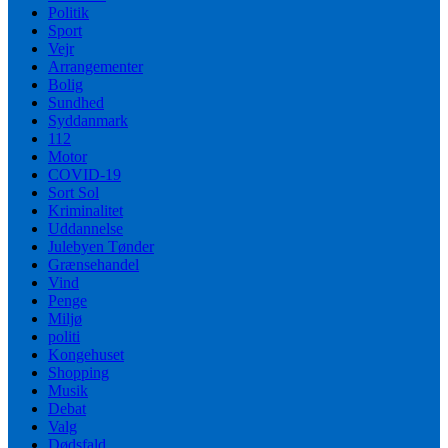
Politik
Sport
Vejr
Arrangementer
Bolig
Sundhed
Syddanmark
112
Motor
COVID-19
Sort Sol
Kriminalitet
Uddannelse
Julebyen Tønder
Grænsehandel
Vind
Penge
Miljø
politi
Kongehuset
Shopping
Musik
Debat
Valg
Dødsfald