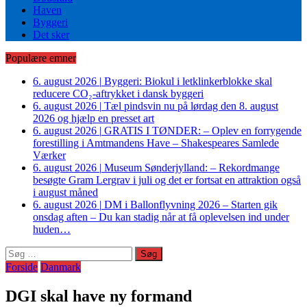
Haven
Byggeri
Det sker
Populære emner
6. august 2026
|
Byggeri: Biokul i letklinkerblokke skal
reducere CO₂-aftrykket i dansk byggeri
6. august 2026
|
Tæl pindsvin nu på lørdag den 8. august
2026 og hjælp en presset art
6. august 2026
|
GRATIS I TØNDER: – Oplev en forrygende
forestilling i Amtmandens Have – Shakespeares Samlede
Værker
6. august 2026
|
Museum Sønderjylland: – Rekordmange
besøgte Gram Lergrav i juli og det er fortsat en attraktion også
i august måned
6. august 2026
|
DM i Ballonflyvning 2026 – Starten gik
onsdag aften – Du kan stadig når at få oplevelsen ind under
huden…
Søg
efter:
Forside
Danmark
DGI skal have ny formand