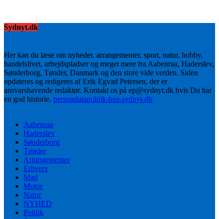
Sydnyt.dk
Her kan du læse om nyheder, arrangementer, sport, natur, hobby,
handelslivet, arbejdspladser og meget mere fra Aabenraa, Haderslev,
Sønderborg, Tønder, Danmark og den store vide verden. Siden
opdateres og redigeres af Erik Egvad Petersen, der er
ansvarshavende redaktør. Kontakt os på ep@sydnyt.dk hvis Du har
en god historie.
persondatapolitik-hos-sydnyt-dk
Aabenraa
Haderslev
Sønderborg
Tønder
Arrangementer
Erhverv
Mad
Motor
Natur
NYHED
Politik