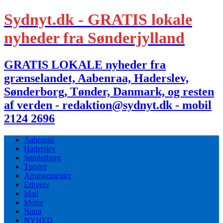
Sydnyt.dk - GRATIS lokale
nyheder fra Sønderjylland
GRATIS LOKALE nyheder fra
grænselandet, Aabenraa, Haderslev,
Sønderborg, Tønder, Danmark, og resten
af verden - redaktion@sydnyt.dk - mobil
2124 2696
Aabenraa
Haderslev
Sønderborg
Tønder
Arrangementer
Erhverv
Mad
Motor
Natur
NYHED