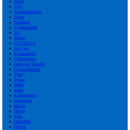
Sport
Vejr
Arrangementer
Bolig
Sundhed
Syddanmark
112
Motor
COVID-19
Sort Sol
Kriminalitet
Uddannelse
Julebyen Tønder
Grænsehandel
Vind
Penge
Miljø
politi
Kongehuset
Shopping
Musik
Debat
Valg
Dødsfald
Haven