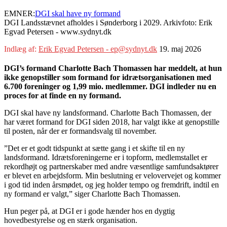
EMNER:
DGI skal have ny formand
DGI Landsstævnet afholdes i Sønderborg i 2029. Arkivfoto: Erik
Egvad Petersen - www.sydnyt.dk
Indlæg af:
Erik Egvad Petersen - ep@sydnyt.dk
19. maj 2026
DGI’s formand Charlotte Bach Thomassen har meddelt, at hun
ikke genopstiller som formand for idrætsorganisationen med
6.700 foreninger og 1,99 mio. medlemmer. DGI indleder nu en
proces for at finde en ny formand.
DGI skal have ny landsformand. Charlotte Bach Thomassen, der
har været formand for DGI siden 2018, har valgt ikke at genopstille
til posten, når der er formandsvalg til november.
”Det er et godt tidspunkt at sætte gang i et skifte til en ny
landsformand. Idrætsforeningerne er i topform, medlemstallet er
rekordhøjt og partnerskaber med andre væsentlige samfundsaktører
er blevet en arbejdsform. Min beslutning er velovervejet og kommer
i god tid inden årsmødet, og jeg holder tempo og fremdrift, indtil en
ny formand er valgt,” siger Charlotte Bach Thomassen.
Hun peger på, at DGI er i gode hænder hos en dygtig
hovedbestyrelse og en stærk organisation.