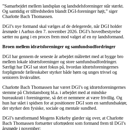
”Samarbejdet mellem landsplan og landsdelsforeninger står stærkt.
Og samtidig er tilfredsheden blandt DGI-foreninger højt,” siger
Charlotte Bach Thomassen.
DGI’s nye formand skal vælges af de delegerede, når DGI holder
årsmøde i Aarhus den 7. november 2026. DGI’s hovedbestyrelse
sætter nu gang i en proces frem mod valget af en ny landsformand.
Broen mellem idrætsforeninger og samfundsudfordringer
DGI har gennem de seneste år arbejdet målrettet med at bygge bro
mellem lokale idrætsforeninger og store samfundsudfordringer.
Særligt har DGI sat stort fokus på, hvordan idrætsforeningernes
forpligtende fællesskaber styrker både børn og unges trivsel og
seniorers livskvalitet.
Charlotte Bach Thomassen har været DGI’s og idrætsforeningernes
stemme på Christiansborg bl.a. i arbejdet med at mindske
bureaukrati i foreningerne, så det er nemmere at være frivillig. Og
hun har stået i spidsen for at positionere DGI som en samfundsaktør,
der styrker den fysiske, sociale og mentale sundhed.
DGI’s næstformand Mogens Kirkeby glæder sig over, at Charlotte
Bach Thomassen fortsætter ufortrødent som formand frem til DGI’s
årsmøde i november: