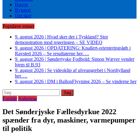
Haven
Byggeri
Det sker
Populære emner
9. august 2026
|
Hvad sker der i Tyskland? Stor
demonstration mod regeringen – SE VIDEO
9. august 2026
|
OPDATERING: Knallert-orienteringsløb i
Ravsted 2026 – Se resultaterne her….
9. august 2026
|
Sønderjyske Fodbold: Simon Wæver vender
hjem til B.93
9. august 2026
|
Se videoklip af ulveangrebet i Nordjylland
her….
9. august 2026
|
DM i BallonFlyvning 2026 – Se vinderne her
Søg
efter:
Forside
Aabenraa
Det Sønderjyske Fællesdyrkue 2022
spænder fra dyr, maskiner, varmepumper
til politik