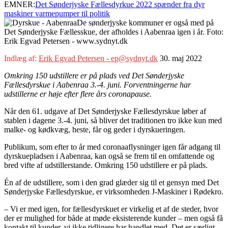
EMNER:
Det Sønderjyske Fællesdyrkue 2022 spænder fra dyr
maskiner varmepumper til politik
De sønderjyske kommuner er også med på
Det Sønderjyske Fællesskue, der afholdes i Aabenraa igen i år. Foto:
Erik Egvad Petersen - www.sydnyt.dk
Indlæg af:
Erik Egvad Petersen - ep@sydnyt.dk
30. maj 2022
Omkring 150 udstillere er på plads ved Det Sønderjyske
Fællesdyrskue i Aabenraa 3.-4. juni. Forventningerne har
udstillerne er høje efter flere års coronapause.
Når den 61. udgave af Det Sønderjyske Fællesdyrskue løber af
stablen i dagene 3.-4. juni, så bliver det traditionen tro ikke kun med
malke- og kødkvæg, heste, får og geder i dyrskueringen.
Publikum, som efter to år med coronaaflysninger igen får adgang til
dyrskuepladsen i Aabenraa, kan også se frem til en omfattende og
bred vifte af udstillerstande. Omkring 150 udstillere er på plads.
Én af de udstillere, som i den grad glæder sig til et gensyn med Det
Sønderjyske Fællesdyrskue, er virksomheden J-Maskiner i Rødekro.
– Vi er med igen, for fællesdyrskuet er virkelig et af de steder, hvor
der er mulighed for både at møde eksisterende kunder – men også få
kontakt til kunder, vi ikke tidligere har handlet med. Det er særligt