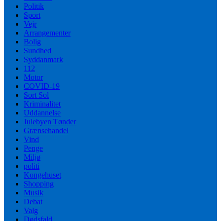
Politik
Sport
Vejr
Arrangementer
Bolig
Sundhed
Syddanmark
112
Motor
COVID-19
Sort Sol
Kriminalitet
Uddannelse
Julebyen Tønder
Grænsehandel
Vind
Penge
Miljø
politi
Kongehuset
Shopping
Musik
Debat
Valg
Dødsfald