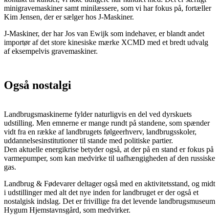
minigravemaskiner samt minilæssere, som vi har fokus på, fortæller
Kim Jensen, der er sælger hos J-Maskiner.
J-Maskiner, der har Jos van Ewijk som indehaver, er blandt andet
importør af det store kinesiske mærke XCMD med et bredt udvalg
af eksempelvis gravemaskiner.
Også nostalgi
Landbrugsmaskinerne fylder naturligvis en del ved dyrskuets
udstilling. Men emnerne er mange rundt på standene, som spænder
vidt fra en række af landbrugets følgeerhverv, landbrugsskoler,
uddannelsesinstitutioner til stande med politiske partier.
Den aktuelle energikrise betyder også, at der på en stand er fokus på
varmepumper, som kan medvirke til uafhængigheden af den russiske
gas.
Landbrug & Fødevarer deltager også med en aktivitetsstand, og midt
i udstillinger med alt det nye inden for landbruget er der også et
nostalgisk indslag. Det er frivillige fra det levende landbrugsmuseum
Hygum Hjemstavnsgård, som medvirker.