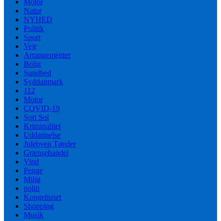
Motor
Natur
NYHED
Politik
Sport
Vejr
Arrangementer
Bolig
Sundhed
Syddanmark
112
Motor
COVID-19
Sort Sol
Kriminalitet
Uddannelse
Julebyen Tønder
Grænsehandel
Vind
Penge
Miljø
politi
Kongehuset
Shopping
Musik