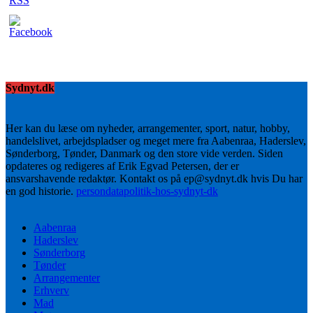
Sydnyt.dk
Her kan du læse om nyheder, arrangementer, sport, natur, hobby,
handelslivet, arbejdspladser og meget mere fra Aabenraa, Haderslev,
Sønderborg, Tønder, Danmark og den store vide verden. Siden
opdateres og redigeres af Erik Egvad Petersen, der er
ansvarshavende redaktør. Kontakt os på ep@sydnyt.dk hvis Du har
en god historie.
persondatapolitik-hos-sydnyt-dk
Aabenraa
Haderslev
Sønderborg
Tønder
Arrangementer
Erhverv
Mad