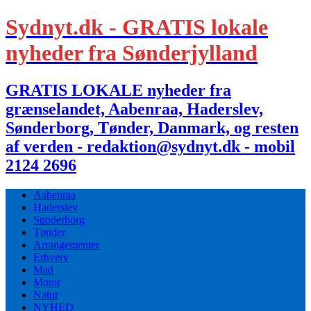
Sydnyt.dk - GRATIS lokale
nyheder fra Sønderjylland
GRATIS LOKALE nyheder fra
grænselandet, Aabenraa, Haderslev,
Sønderborg, Tønder, Danmark, og resten
af verden - redaktion@sydnyt.dk - mobil
2124 2696
Aabenraa
Haderslev
Sønderborg
Tønder
Arrangementer
Erhverv
Mad
Motor
Natur
NYHED