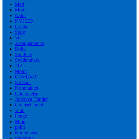
Mad
Motor
Natur
NYHED
Politik
Sport
Vejr
Arrangementer
Bolig
Sundhed
Syddanmark
112
Motor
COVID-19
Sort Sol
Kriminalitet
Uddannelse
Julebyen Tønder
Grænsehandel
Vind
Penge
Miljø
politi
Kongehuset
Shopping