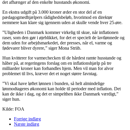
det afhænger af den enkelte husstands økonomi.
En ekstra udgift på 3.000 kroner æder en stor del af en
pædagogmedhjælpers rådighedsbeløb, hvorimod en direktør
nemmere kan klare sig igennem uden at skulle vende hver 25-øre.
”Uligheden i Danmark kommer virkelig til skue, når inflationen
raser, som den gør i øjeblikket, for det er specielt de lavtlønnede og
dem uden for arbejdsmarkedet, der presses, når el, varme og
fødevarer bliver dyrere,” siger Mona Striib.
Hun kvitterer for varmechecken til de hårdest ramte husstande og
håber på, at regeringens forslag om en inflationshjælp på tre
milliarder kroner kan forhandles hjem. Men vil man for alvor
problemet til livs, kræver det et noget større favntag.
”Vi skal have løftet lønnen i bunden, så helt almindelige
lønmodtageres økonomi kan holde til perioder med inflation. Det
kan de ikke i dag, og det er simpelthen ikke Danmark værdigt,”
siger hun.
Kilde: FOA
Forrige indlæg
Næste indlæg