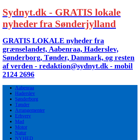
Sydnyt.dk - GRATIS lokale
nyheder fra Sønderjylland
GRATIS LOKALE nyheder fra
grænselandet, Aabenraa, Haderslev,
Sønderborg, Tønder, Danmark, og resten
af verden - redaktion@sydnyt.dk - mobil
2124 2696
Aabenraa
Haderslev
Sønderborg
Tønder
Arrangementer
Erhverv
Mad
Motor
Natur
NYHED