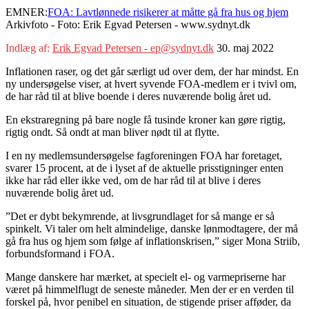
EMNER:
FOA: Lavtlønnede risikerer at måtte gå fra hus og hjem
Arkivfoto - Foto: Erik Egvad Petersen - www.sydnyt.dk
Indlæg af:
Erik Egvad Petersen - ep@sydnyt.dk
30. maj 2022
Inflationen raser, og det går særligt ud over dem, der har mindst. En
ny undersøgelse viser, at hvert syvende FOA-medlem er i tvivl om,
de har råd til at blive boende i deres nuværende bolig året ud.
En ekstraregning på bare nogle få tusinde kroner kan gøre rigtig,
rigtig ondt. Så ondt at man bliver nødt til at flytte.
I en ny medlemsundersøgelse fagforeningen FOA har foretaget,
svarer 15 procent, at de i lyset af de aktuelle prisstigninger enten
ikke har råd eller ikke ved, om de har råd til at blive i deres
nuværende bolig året ud.
”Det er dybt bekymrende, at livsgrundlaget for så mange er så
spinkelt. Vi taler om helt almindelige, danske lønmodtagere, der må
gå fra hus og hjem som følge af inflationskrisen,” siger Mona Striib,
forbundsformand i FOA.
Mange danskere har mærket, at specielt el- og varmepriserne har
været på himmelflugt de seneste måneder. Men der er en verden til
forskel på, hvor penibel en situation, de stigende priser afføder, da