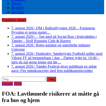
Haven
Byggeri
Det sker
Populære emner
7. august 2026
|
DM i Ballonflyvning 2026 – Fredagens
flyvning er netop startet…
7. august 2026
|
– Tag med på Social Run i festivaltiden i
Tønder – Hoff Running Club & Bareen
7. august 2026
|
Retro-gaming og superhelte indtager
Universe
7. august 2026
|
Haderslev: Sønderjyske Fodbold spiller mod
Viborg FF på hjemmebane i dag – Fløjten lyder kl. 19.00 –
men du må gerne kigge ind før…
7. august 2026
|
Tønder Festival giver publikum en sidste
gave: Fire intimkoncerter med fem publikumsfavoritter
Søg
efter:
Forside
FOA
FOA: Lavtlønnede risikerer at måtte gå
fra hus og hjem