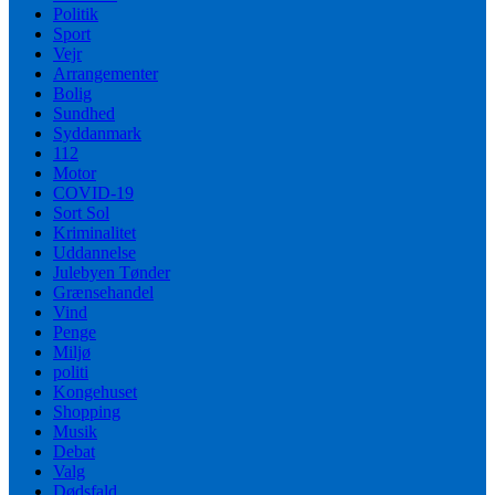
Politik
Sport
Vejr
Arrangementer
Bolig
Sundhed
Syddanmark
112
Motor
COVID-19
Sort Sol
Kriminalitet
Uddannelse
Julebyen Tønder
Grænsehandel
Vind
Penge
Miljø
politi
Kongehuset
Shopping
Musik
Debat
Valg
Dødsfald