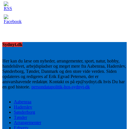
Sydnyt.dk
Her kan du læse om nyheder, arrangementer, sport, natur, hobby,
handelslivet, arbejdspladser og meget mere fra Aabenraa, Haderslev,
Sønderborg, Tønder, Danmark og den store vide verden. Siden
opdateres og redigeres af Erik Egvad Petersen, der er
ansvarshavende redaktør. Kontakt os på ep@sydnyt.dk hvis Du har
en god historie.
persondatapolitik-hos-sydnyt-dk
Aabenraa
Haderslev
Sønderborg
Tønder
Arrangementer
Erhverv