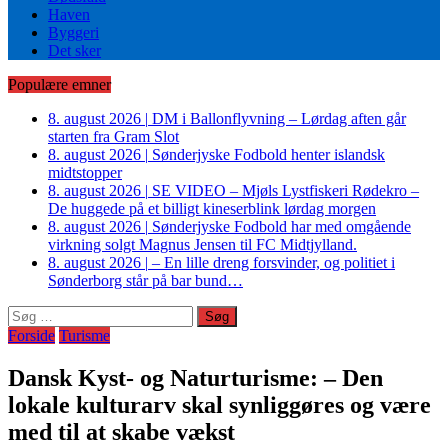
Haven
Byggeri
Det sker
Populære emner
8. august 2026
|
DM i Ballonflyvning – Lørdag aften går
starten fra Gram Slot
8. august 2026
|
Sønderjyske Fodbold henter islandsk
midtstopper
8. august 2026
|
SE VIDEO – Mjøls Lystfiskeri Rødekro –
De huggede på et billigt kineserblink lørdag morgen
8. august 2026
|
Sønderjyske Fodbold har med omgående
virkning solgt Magnus Jensen til FC Midtjylland.
8. august 2026
|
– En lille dreng forsvinder, og politiet i
Sønderborg står på bar bund…
Søg
efter:
Forside
Turisme
Dansk Kyst- og Naturturisme: – Den
lokale kulturarv skal synliggøres og være
med til at skabe vækst