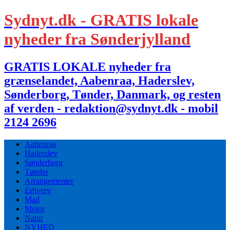
Sydnyt.dk - GRATIS lokale
nyheder fra Sønderjylland
GRATIS LOKALE nyheder fra
grænselandet, Aabenraa, Haderslev,
Sønderborg, Tønder, Danmark, og resten
af verden - redaktion@sydnyt.dk - mobil
2124 2696
Aabenraa
Haderslev
Sønderborg
Tønder
Arrangementer
Erhverv
Mad
Motor
Natur
NYHED