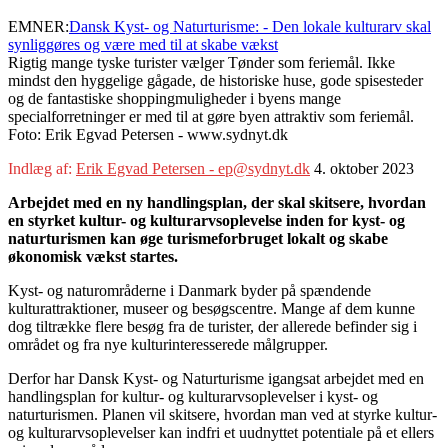
EMNER:
Dansk Kyst- og Naturturisme: - Den lokale kulturarv skal
synliggøres og være med til at skabe vækst
Rigtig mange tyske turister vælger Tønder som feriemål. Ikke
mindst den hyggelige gågade, de historiske huse, gode spisesteder
og de fantastiske shoppingmuligheder i byens mange
specialforretninger er med til at gøre byen attraktiv som feriemål.
Foto: Erik Egvad Petersen - www.sydnyt.dk
Indlæg af:
Erik Egvad Petersen - ep@sydnyt.dk
4. oktober 2023
Arbejdet med en ny handlingsplan, der skal skitsere, hvordan
en styrket kultur- og kulturarvsoplevelse inden for kyst- og
naturturismen kan øge turismeforbruget lokalt og skabe
økonomisk vækst startes.
Kyst- og naturområderne i Danmark byder på spændende
kulturattraktioner, museer og besøgscentre. Mange af dem kunne
dog tiltrække flere besøg fra de turister, der allerede befinder sig i
området og fra nye kulturinteresserede målgrupper.
Derfor har Dansk Kyst- og Naturturisme igangsat arbejdet med en
handlingsplan for kultur- og kulturarvsoplevelser i kyst- og
naturturismen. Planen vil skitsere, hvordan man ved at styrke kultur-
og kulturarvsoplevelser kan indfri et uudnyttet potentiale på et ellers