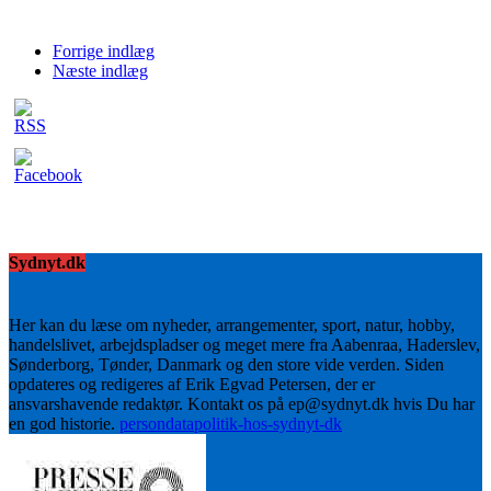
Forrige indlæg
Næste indlæg
Sydnyt.dk
Her kan du læse om nyheder, arrangementer, sport, natur, hobby,
handelslivet, arbejdspladser og meget mere fra Aabenraa, Haderslev,
Sønderborg, Tønder, Danmark og den store vide verden. Siden
opdateres og redigeres af Erik Egvad Petersen, der er
ansvarshavende redaktør. Kontakt os på ep@sydnyt.dk hvis Du har
en god historie.
persondatapolitik-hos-sydnyt-dk