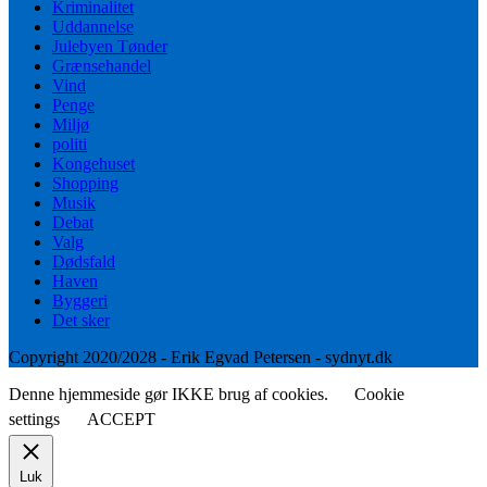
Kriminalitet
Uddannelse
Julebyen Tønder
Grænsehandel
Vind
Penge
Miljø
politi
Kongehuset
Shopping
Musik
Debat
Valg
Dødsfald
Haven
Byggeri
Det sker
Copyright 2020/2028 - Erik Egvad Petersen - sydnyt.dk
Denne hjemmeside gør IKKE brug af cookies.
Cookie
settings
ACCEPT
Luk