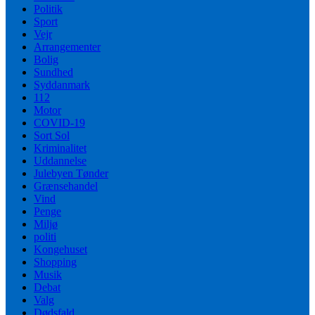
Politik
Sport
Vejr
Arrangementer
Bolig
Sundhed
Syddanmark
112
Motor
COVID-19
Sort Sol
Kriminalitet
Uddannelse
Julebyen Tønder
Grænsehandel
Vind
Penge
Miljø
politi
Kongehuset
Shopping
Musik
Debat
Valg
Dødsfald