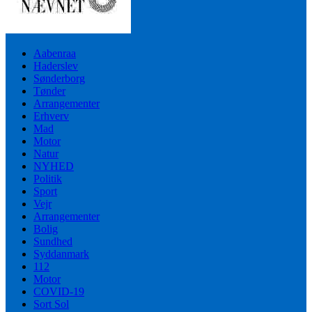
Aabenraa
Haderslev
Sønderborg
Tønder
Arrangementer
Erhverv
Mad
Motor
Natur
NYHED
Politik
Sport
Vejr
Arrangementer
Bolig
Sundhed
Syddanmark
112
Motor
COVID-19
Sort Sol