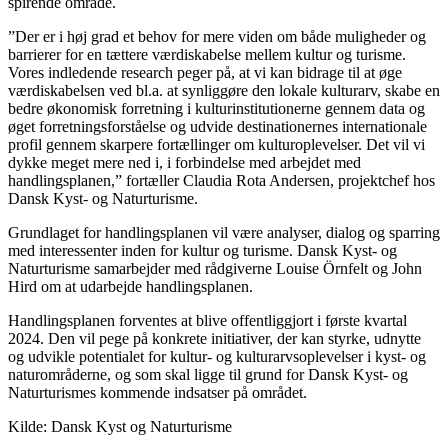
spirende område.
”Der er i høj grad et behov for mere viden om både muligheder og
barrierer for en tættere værdiskabelse mellem kultur og turisme.
Vores indledende research peger på, at vi kan bidrage til at øge
værdiskabelsen ved bl.a. at synliggøre den lokale kulturarv, skabe en
bedre økonomisk forretning i kulturinstitutionerne gennem data og
øget forretningsforståelse og udvide destinationernes internationale
profil gennem skarpere fortællinger om kulturoplevelser. Det vil vi
dykke meget mere ned i, i forbindelse med arbejdet med
handlingsplanen,” fortæller Claudia Rota Andersen, projektchef hos
Dansk Kyst- og Naturturisme.
Grundlaget for handlingsplanen vil være analyser, dialog og sparring
med interessenter inden for kultur og turisme. Dansk Kyst- og
Naturturisme samarbejder med rådgiverne Louise Örnfelt og John
Hird om at udarbejde handlingsplanen.
Handlingsplanen forventes at blive offentliggjort i første kvartal
2024. Den vil pege på konkrete initiativer, der kan styrke, udnytte
og udvikle potentialet for kultur- og kulturarvsoplevelser i kyst- og
naturområderne, og som skal ligge til grund for Dansk Kyst- og
Naturturismes kommende indsatser på området.
Kilde: Dansk Kyst og Naturturisme