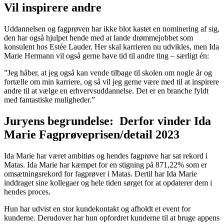
Vil inspirere andre
Uddannelsen og fagprøven har ikke blot kastet en nominering af sig,
den har også hjulpet hende med at lande drømmejobbet som
konsulent hos Estée Lauder. Her skal karrieren nu udvikles, men Ida
Marie Hermann vil også gerne have tid til andre ting – særligt én:
”Jeg håber, at jeg også kan vende tilbage til skolen om nogle år og
fortælle om min karriere, og så vil jeg gerne være med til at inspirere
andre til at vælge en erhvervsuddannelse. Det er en branche fyldt
med fantastiske muligheder.”
Juryens begrundelse: Derfor vinder Ida
Marie Fagprøveprisen/detail 2023
Ida Marie har været ambitiøs og hendes fagprøve har sat rekord i
Matas. Ida Marie har kæmpet for en stigning på 871,22% som er
omsætningsrekord for fagprøver i Matas. Dertil har Ida Marie
inddraget sine kollegaer og hele tiden sørget for at opdaterer dem i
hendes proces.
Hun har udvist en stor kundekontakt og afholdt et event for
kunderne. Derudover har hun opfordret kunderne til at bruge appens