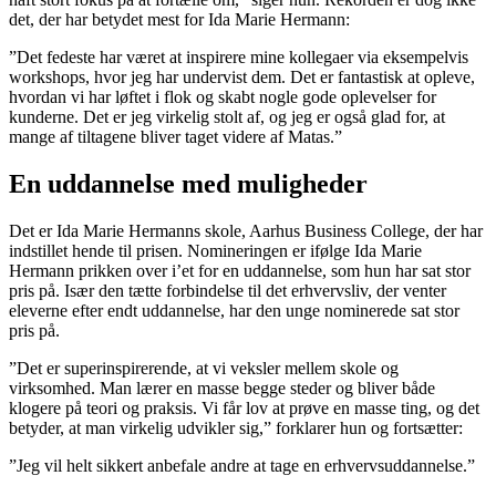
det, der har betydet mest for Ida Marie Hermann:
”Det fedeste har været at inspirere mine kollegaer via eksempelvis
workshops, hvor jeg har undervist dem. Det er fantastisk at opleve,
hvordan vi har løftet i flok og skabt nogle gode oplevelser for
kunderne. Det er jeg virkelig stolt af, og jeg er også glad for, at
mange af tiltagene bliver taget videre af Matas.”
En uddannelse med muligheder
Det er Ida Marie Hermanns skole, Aarhus Business College, der har
indstillet hende til prisen. Nomineringen er ifølge Ida Marie
Hermann prikken over i’et for en uddannelse, som hun har sat stor
pris på. Især den tætte forbindelse til det erhvervsliv, der venter
eleverne efter endt uddannelse, har den unge nominerede sat stor
pris på.
”Det er superinspirerende, at vi veksler mellem skole og
virksomhed. Man lærer en masse begge steder og bliver både
klogere på teori og praksis. Vi får lov at prøve en masse ting, og det
betyder, at man virkelig udvikler sig,” forklarer hun og fortsætter:
”Jeg vil helt sikkert anbefale andre at tage en erhvervsuddannelse.”