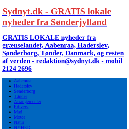
Sydnyt.dk - GRATIS lokale
nyheder fra Sønderjylland
GRATIS LOKALE nyheder fra
grænselandet, Aabenraa, Haderslev,
Sønderborg, Tønder, Danmark, og resten
af verden - redaktion@sydnyt.dk - mobil
2124 2696
Aabenraa
Haderslev
Sønderborg
Tønder
Arrangementer
Erhverv
Mad
Motor
Natur
NYHED