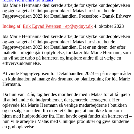
Ida Marie Hermanns dedikerede arbejde for styrke kundeoplevelsen
og øge salget af Clinique-produkter i Matas har sikret hende
Fagprøveprisen 2023 for Detailhandlen. Pressefoto - Dansk Erhverv
Indlæg af:
Erik Egvad Petersen - ep@sydnyt.dk
4. oktober 2023
Ida Marie Hermanns dedikerede arbejde for styrke kundeoplevelsen
og øge salget af Clinique-produkter i Matas har sikret hende
Fagprøveprisen 2023 for Detailhandlen. Det er en drøm, der efter
målrettet arbejde går i opfyldelse, forklarer Ida Marie Hermann, som
nu vil sætte turbo på karrieren og inspirere andre til at vælge en
erhvervsuddannelse.
At vinde Fagprøveprisen for Detailhandlen 2023 er på mange måder
en kulmination på mange års drømme og planlægning for Ida Marie
Hermann.
Da hun var 14 år, tog hendes mor hende med i Matas for at få hjælp
til at behandle de hudproblemer, der generede teenageren. Her
oplevede Ida Marie Hermann så venlige medarbejderne i butikken
og en salgskonsulent fra mærket Clinique, at hun ikke kun kom
hjem med hudprodukter fra. Hun havde også fundet sin karrierevej –
hun ville arbejde i Matas med Clinique-produkter og give kunderne
en god oplevelse.