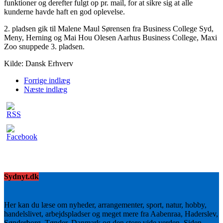
funktioner og derefter fulgt op pr. mail, for at sikre sig at alle
kunderne havde haft en god oplevelse.
2. pladsen gik til Malene Maul Sørensen fra Business College Syd,
Meny, Herning og Mai Hou Olesen Aarhus Business College, Maxi
Zoo snuppede 3. pladsen.
Kilde: Dansk Erhverv
Forrige indlæg
Næste indlæg
Sydnyt.dk
Her kan du læse om nyheder, arrangementer, sport, natur, hobby,
handelslivet, arbejdspladser og meget mere fra Aabenraa, Haderslev,
Sønderborg, Tønder, Danmark og den store vide verden. Siden