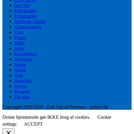
Sort Sol
Kriminalitet
Uddannelse
Julebyen Tønder
Grænsehandel
Vind
Penge
Miljø
politi
Kongehuset
Shopping
Musik
Debat
Valg
Dødsfald
Haven
Byggeri
Det sker
Copyright 2020/2028 - Erik Egvad Petersen - sydnyt.dk
Denne hjemmeside gør IKKE brug af cookies.
Cookie
settings
ACCEPT