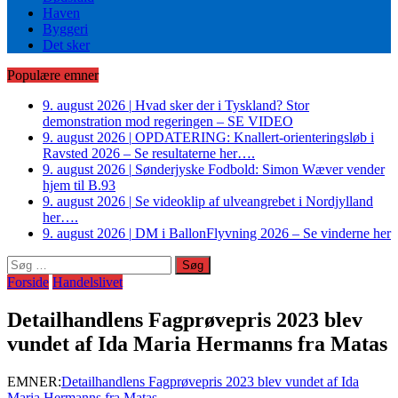
Haven
Byggeri
Det sker
Populære emner
9. august 2026
|
Hvad sker der i Tyskland? Stor
demonstration mod regeringen – SE VIDEO
9. august 2026
|
OPDATERING: Knallert-orienteringsløb i
Ravsted 2026 – Se resultaterne her….
9. august 2026
|
Sønderjyske Fodbold: Simon Wæver vender
hjem til B.93
9. august 2026
|
Se videoklip af ulveangrebet i Nordjylland
her….
9. august 2026
|
DM i BallonFlyvning 2026 – Se vinderne her
Søg
efter:
Forside
Handelslivet
Detailhandlens Fagprøvepris 2023 blev
vundet af Ida Maria Hermanns fra Matas
EMNER:
Detailhandlens Fagprøvepris 2023 blev vundet af Ida
Maria Hermanns fra Matas