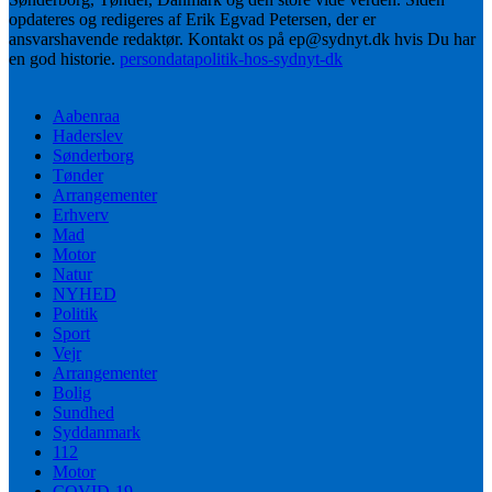
opdateres og redigeres af Erik Egvad Petersen, der er
ansvarshavende redaktør. Kontakt os på ep@sydnyt.dk hvis Du har
en god historie.
persondatapolitik-hos-sydnyt-dk
Aabenraa
Haderslev
Sønderborg
Tønder
Arrangementer
Erhverv
Mad
Motor
Natur
NYHED
Politik
Sport
Vejr
Arrangementer
Bolig
Sundhed
Syddanmark
112
Motor
COVID-19