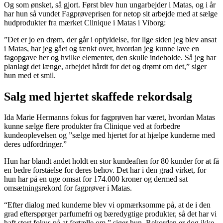
Og som ønsket, så gjort. Først blev hun ungarbejder i Matas, og i år
har hun så vundet Fagprøveprisen for netop sit arbejde med at sælge
hudprodukter fra mærket Clinique i Matas i Viborg:
”Det er jo en drøm, der går i opfyldelse, for lige siden jeg blev ansat
i Matas, har jeg gået og tænkt over, hvordan jeg kunne lave en
fagopgave her og hvilke elementer, den skulle indeholde. Så jeg har
planlagt det længe, arbejdet hårdt for det og drømt om det,” siger
hun med et smil.
Salg med hjertet skaffede rekordsalg
Ida Marie Hermanns fokus for fagprøven har været, hvordan Matas
kunne sælge flere produkter fra Clinique ved at forbedre
kundeoplevelsen og ”sælge med hjertet for at hjælpe kunderne med
deres udfordringer.”
Hun har blandt andet holdt en stor kundeaften for 80 kunder for at få
en bedre forståelse for deres behov. Det har i den grad virket, for
hun har på en uge omsat for 174.000 kroner og dermed sat
omsætningsrekord for fagprøver i Matas.
“Efter dialog med kunderne blev vi opmærksomme på, at de i den
grad efterspørger parfumefri og bæredygtige produkter, så det har vi
haft stort fokus på at fortælle om,” siger hun. Rekorden er dog ikke