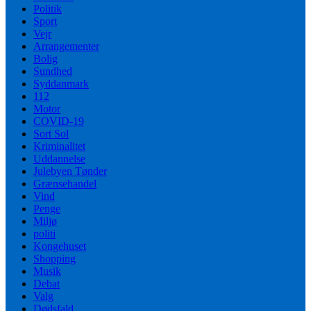
Politik
Sport
Vejr
Arrangementer
Bolig
Sundhed
Syddanmark
112
Motor
COVID-19
Sort Sol
Kriminalitet
Uddannelse
Julebyen Tønder
Grænsehandel
Vind
Penge
Miljø
politi
Kongehuset
Shopping
Musik
Debat
Valg
Dødsfald