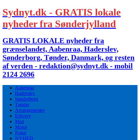
Sydnyt.dk - GRATIS lokale
nyheder fra Sønderjylland
GRATIS LOKALE nyheder fra
grænselandet, Aabenraa, Haderslev,
Sønderborg, Tønder, Danmark, og resten
af verden - redaktion@sydnyt.dk - mobil
2124 2696
Aabenraa
Haderslev
Sønderborg
Tønder
Arrangementer
Erhverv
Mad
Motor
Natur
NYHED