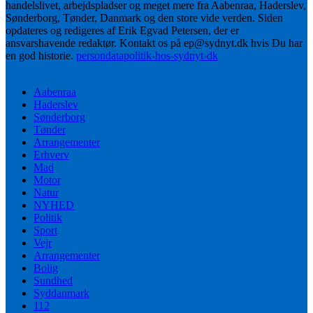
handelslivet, arbejdspladser og meget mere fra Aabenraa, Haderslev,
Sønderborg, Tønder, Danmark og den store vide verden. Siden
opdateres og redigeres af Erik Egvad Petersen, der er
ansvarshavende redaktør. Kontakt os på ep@sydnyt.dk hvis Du har
en god historie.
persondatapolitik-hos-sydnyt-dk
Aabenraa
Haderslev
Sønderborg
Tønder
Arrangementer
Erhverv
Mad
Motor
Natur
NYHED
Politik
Sport
Vejr
Arrangementer
Bolig
Sundhed
Syddanmark
112