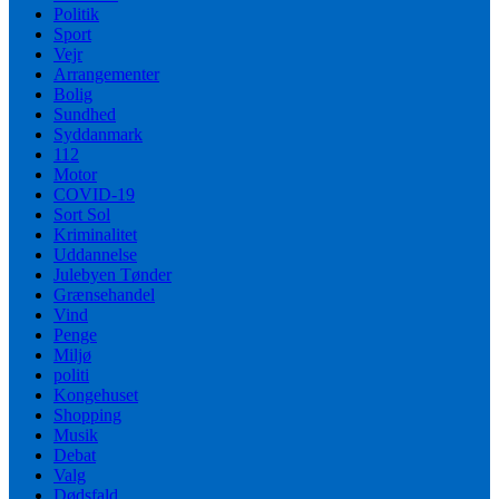
Politik
Sport
Vejr
Arrangementer
Bolig
Sundhed
Syddanmark
112
Motor
COVID-19
Sort Sol
Kriminalitet
Uddannelse
Julebyen Tønder
Grænsehandel
Vind
Penge
Miljø
politi
Kongehuset
Shopping
Musik
Debat
Valg
Dødsfald