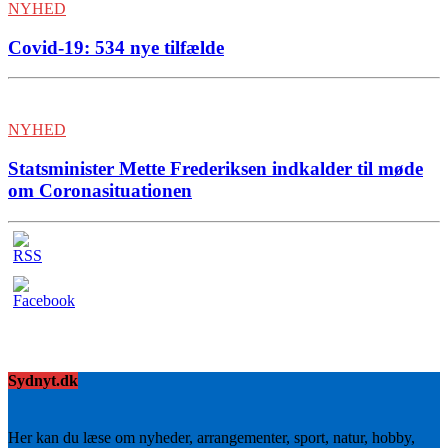
NYHED
Covid-19: 534 nye tilfælde
NYHED
Statsminister Mette Frederiksen indkalder til møde
om Coronasituationen
Sydnyt.dk
Her kan du læse om nyheder, arrangementer, sport, natur, hobby,