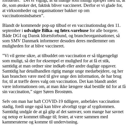
fortsætter: ”Det er vigtigt, at så mange som muligt hjælper med til, at
de, som ønsker det, faktisk bliver vaccineret. Derfor er vi glade for,
at virksomheder og organisationer bakker op om
vaccinationsindsatsen”.
Blandt de kommende pop-up tilbud er en vaccinationsdag den 11.
september i
udvalgte Bilka- og føtex-varehuse
for alle borgere.
Både DGI og Dansk Idrætsforbund, og brancheorganisationer, så
som SMV Danmark informerer desuden deres medlemmer om
muligheden for at blive vaccineret.
”Vi vil gerne sikre, at tilbuddet om vaccination er så tilgængeligt
som muligt, så der for eksempel er mulighed for at få et stik,
samtidig at man ordner sine indkøb eller andre daglige opgaver.
Samtidig har detailhandlen rigtig mange unge medarbejdere, og her
kan branchen være med til give unge den information, de har brug
for, til at træffe deres valg om vaccination. Det kan blandt andet
være informationen om, at man ikke længere skal bestille tid for at få
sin vaccination,” siger Søren Brostrøm.
Selv om man har haft COVID-19 tidligere, anbefales vaccination
stadig, fordi unge også kan blive alvorligt syge af sygdommen.
Samtidig undgår de at gå glip af det samvær, som mange har savnet
og netop er kommet tilbage til; fester, at være sammen med
kammeraterne og komme til undervisning.