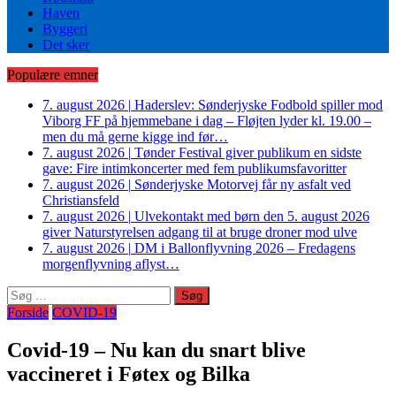
Haven
Byggeri
Det sker
Populære emner
7. august 2026
|
Haderslev: Sønderjyske Fodbold spiller mod
Viborg FF på hjemmebane i dag – Fløjten lyder kl. 19.00 –
men du må gerne kigge ind før…
7. august 2026
|
Tønder Festival giver publikum en sidste
gave: Fire intimkoncerter med fem publikumsfavoritter
7. august 2026
|
Sønderjyske Motorvej får ny asfalt ved
Christiansfeld
7. august 2026
|
Ulvekontakt med børn den 5. august 2026
giver Naturstyrelsen adgang til at bruge droner mod ulve
7. august 2026
|
DM i Ballonflyvning 2026 – Fredagens
morgenflyvning aflyst…
Søg
efter:
Forside
COVID-19
Covid-19 – Nu kan du snart blive
vaccineret i Føtex og Bilka