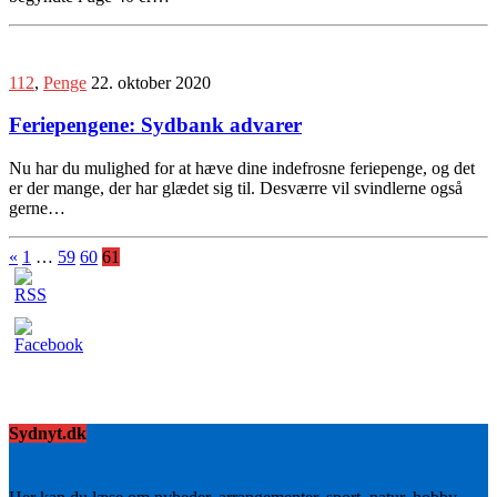
112
,
Penge
22. oktober 2020
Feriepengene: Sydbank advarer
Nu har du mulighed for at hæve dine indefrosne feriepenge, og det
er der mange, der har glædet sig til. Desværre vil svindlerne også
gerne…
«
1
…
59
60
61
Sydnyt.dk