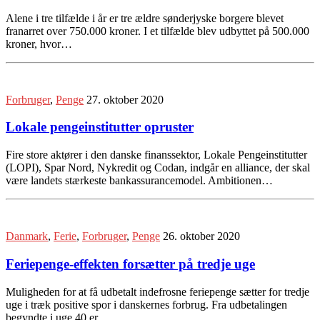
Alene i tre tilfælde i år er tre ældre sønderjyske borgere blevet
franarret over 750.000 kroner. I et tilfælde blev udbyttet på 500.000
kroner, hvor…
Forbruger
,
Penge
27. oktober 2020
Lokale pengeinstitutter opruster
Fire store aktører i den danske finanssektor, Lokale Pengeinstitutter
(LOPI), Spar Nord, Nykredit og Codan, indgår en alliance, der skal
være landets stærkeste bankassurancemodel. Ambitionen…
Danmark
,
Ferie
,
Forbruger
,
Penge
26. oktober 2020
Feriepenge-effekten forsætter på tredje uge
Muligheden for at få udbetalt indefrosne feriepenge sætter for tredje
uge i træk positive spor i danskernes forbrug. Fra udbetalingen
begyndte i uge 40 er…