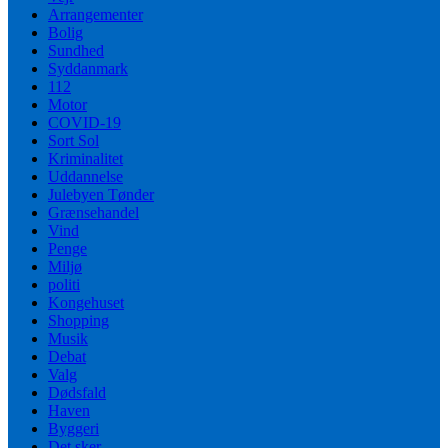
Arrangementer
Bolig
Sundhed
Syddanmark
112
Motor
COVID-19
Sort Sol
Kriminalitet
Uddannelse
Julebyen Tønder
Grænsehandel
Vind
Penge
Miljø
politi
Kongehuset
Shopping
Musik
Debat
Valg
Dødsfald
Haven
Byggeri
Det sker