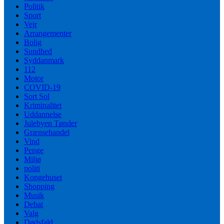
Politik
Sport
Vejr
Arrangementer
Bolig
Sundhed
Syddanmark
112
Motor
COVID-19
Sort Sol
Kriminalitet
Uddannelse
Julebyen Tønder
Grænsehandel
Vind
Penge
Miljø
politi
Kongehuset
Shopping
Musik
Debat
Valg
Dødsfald