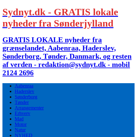
Sydnyt.dk - GRATIS lokale
nyheder fra Sønderjylland
GRATIS LOKALE nyheder fra
grænselandet, Aabenraa, Haderslev,
Sønderborg, Tønder, Danmark, og resten
af verden - redaktion@sydnyt.dk - mobil
2124 2696
Aabenraa
Haderslev
Sønderborg
Tønder
Arrangementer
Erhverv
Mad
Motor
Natur
NYHED