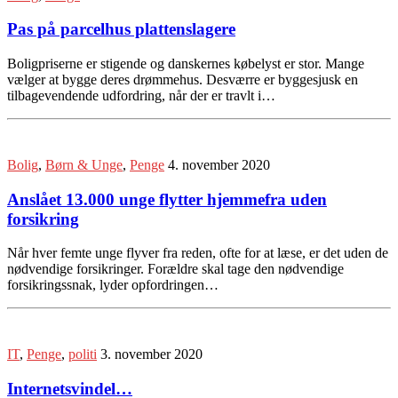
Pas på parcelhus plattenslagere
Boligpriserne er stigende og danskernes købelyst er stor. Mange
vælger at bygge deres drømmehus. Desværre er byggesjusk en
tilbagevendende udfordring, når der er travlt i…
Bolig
,
Børn & Unge
,
Penge
4. november 2020
Anslået 13.000 unge flytter hjemmefra uden
forsikring
Når hver femte unge flyver fra reden, ofte for at læse, er det uden de
nødvendige forsikringer. Forældre skal tage den nødvendige
forsikringssnak, lyder opfordringen…
IT
,
Penge
,
politi
3. november 2020
Internetsvindel…