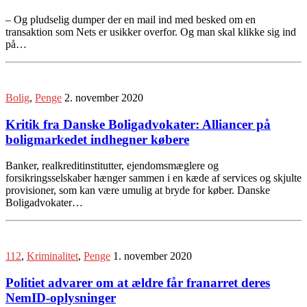
– Og pludselig dumper der en mail ind med besked om en
transaktion som Nets er usikker overfor. Og man skal klikke sig ind
på…
Bolig
,
Penge
2. november 2020
Kritik fra Danske Boligadvokater: Alliancer på
boligmarkedet indhegner købere
Banker, realkreditinstitutter, ejendomsmæglere og
forsikringsselskaber hænger sammen i en kæde af services og skjulte
provisioner, som kan være umulig at bryde for køber. Danske
Boligadvokater…
112
,
Kriminalitet
,
Penge
1. november 2020
Politiet advarer om at ældre får franarret deres
NemID-oplysninger