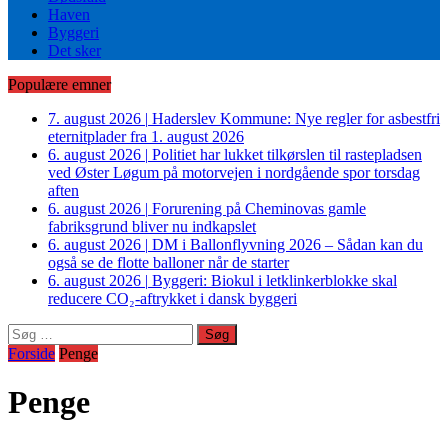
Haven
Byggeri
Det sker
Populære emner
7. august 2026
|
Haderslev Kommune: Nye regler for asbestfri
eternitplader fra 1. august 2026
6. august 2026
|
Politiet har lukket tilkørslen til rastepladsen
ved Øster Løgum på motorvejen i nordgående spor torsdag
aften
6. august 2026
|
Forurening på Cheminovas gamle
fabriksgrund bliver nu indkapslet
6. august 2026
|
DM i Ballonflyvning 2026 – Sådan kan du
også se de flotte balloner når de starter
6. august 2026
|
Byggeri: Biokul i letklinkerblokke skal
reducere CO₂-aftrykket i dansk byggeri
Søg
efter:
Forside
Penge
Penge