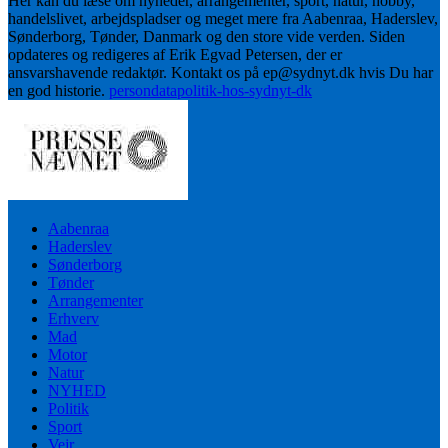
Her kan du læse om nyheder, arrangementer, sport, natur, hobby,
handelslivet, arbejdspladser og meget mere fra Aabenraa, Haderslev,
Sønderborg, Tønder, Danmark og den store vide verden. Siden
opdateres og redigeres af Erik Egvad Petersen, der er
ansvarshavende redaktør. Kontakt os på ep@sydnyt.dk hvis Du har
en god historie.
persondatapolitik-hos-sydnyt-dk
Aabenraa
Haderslev
Sønderborg
Tønder
Arrangementer
Erhverv
Mad
Motor
Natur
NYHED
Politik
Sport
Vejr