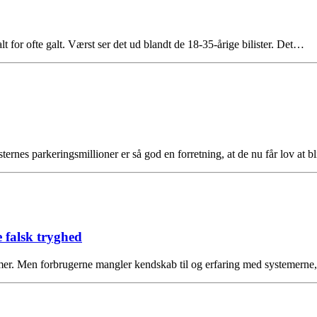
alt for ofte galt. Værst ser det ud blandt de 18-35-årige bilister. Det…
ernes parkeringsmillioner er så god en forretning, at de nu får lov at b
 falsk tryghed
stemer. Men forbrugerne mangler kendskab til og erfaring med systemern