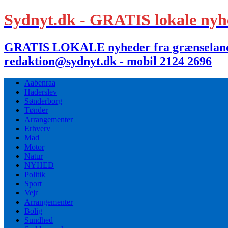
Sydnyt.dk - GRATIS lokale nyh
GRATIS LOKALE nyheder fra grænselandet,
redaktion@sydnyt.dk - mobil 2124 2696
Aabenraa
Haderslev
Sønderborg
Tønder
Arrangementer
Erhverv
Mad
Motor
Natur
NYHED
Politik
Sport
Vejr
Arrangementer
Bolig
Sundhed