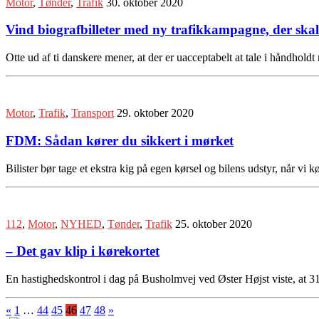
Motor
,
Tønder
,
Trafik
30. oktober 2020
Vind biografbilleter med ny trafikkampagne, der skal 
Otte ud af ti danskere mener, at der er uacceptabelt at tale i håndholdt
Motor
,
Trafik
,
Transport
29. oktober 2020
FDM: Sådan kører du sikkert i mørket
Bilister bør tage et ekstra kig på egen kørsel og bilens udstyr, når vi
112
,
Motor
,
NYHED
,
Tønder
,
Trafik
25. oktober 2020
– Det gav klip i kørekortet
En hastighedskontrol i dag på Busholmvej ved Øster Højst viste, at 31 
«
1
…
44
45
46
47
48
»