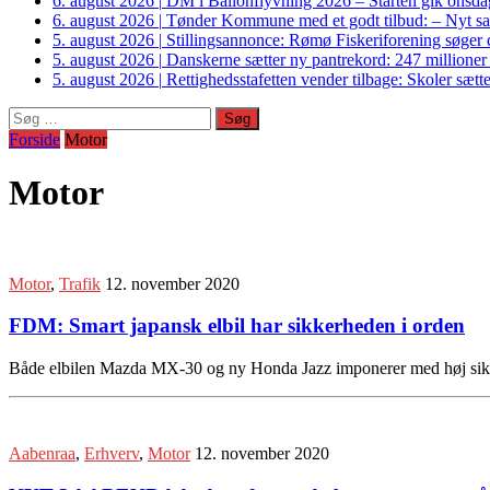
6. august 2026
|
DM i Ballonflyvning 2026 – Starten gik onsdag
6. august 2026
|
Tønder Kommune med et godt tilbud: – Nyt sam
5. august 2026
|
Stillingsannonce: Rømø Fiskeriforening søger di
5. august 2026
|
Danskerne sætter ny pantrekord: 247 millioner
5. august 2026
|
Rettighedsstafetten vender tilbage: Skoler sætter
Søg
efter:
Forside
Motor
Motor
Motor
,
Trafik
12. november 2020
FDM: Smart japansk elbil har sikkerheden i orden
Både elbilen Mazda MX-30 og ny Honda Jazz imponerer med høj sikke
Aabenraa
,
Erhverv
,
Motor
12. november 2020