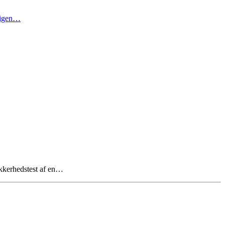
t igen…
kkerhedstest af en…