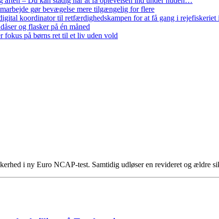
 aften – Du kan stadig når at få oplevelsen ind under huden…
arbejde gør bevægelse mere tilgængelig for flere
gital koordinator til retfærdighedskampen for at få gang i rejefiskerie
 dåser og flasker på én måned
 fokus på børns ret til et liv uden vold
rhed i ny Euro NCAP-test. Samtidig udløser en revideret og ældre si