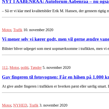
NYT I AABENRAA: Autoforum Aabenraa – nu også m
– Så er vi klar med kvalitetsbiler Erik M. Hansen, der gennem rigti
Motor
,
Trafik
10. november 2020
Vi mener selv vi kører godt, men vil gerne ændre vane
Bilister bliver udpeget som mest uopmærksomme i trafikken, men vi er 
112
,
Motor
,
politi
,
Tønder
5. november 2020
Gav fingeren til fotovognen: Får en hilsen på 1.000 kr
At give andre fingeren i trafikken er hverken pænt eller særlig smart. 
Motor
,
NYHED
,
Trafik
3. november 2020