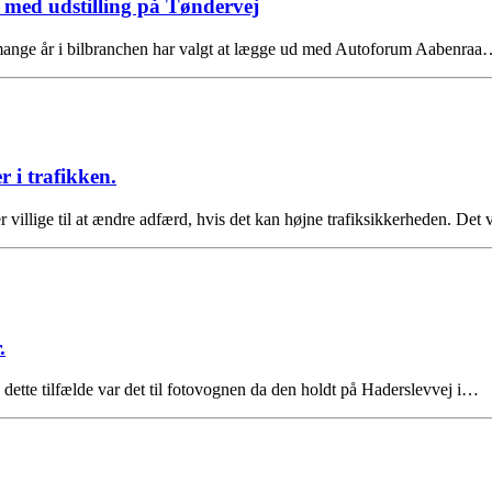
ed udstilling på Tøndervej
g mange år i bilbranchen har valgt at lægge ud med Autoforum Aabenra
r i trafikken.
villige til at ændre adfærd, hvis det kan højne trafiksikkerheden. Det
.
I dette tilfælde var det til fotovognen da den holdt på Haderslevvej i…