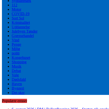
Syddanmark
112
Motor
COVID-19
Sort Sol
Kriminalitet
Uddannelse
Julebyen Tønder
Grænsehandel
Vind
Penge
Miljø
politi
Kongehuset
Shopping
Musik
Debat
Valg
Dødsfald
Haven
Byggeri
Det sker
Populære emner