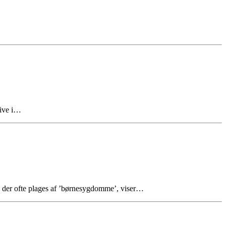
live i…
e, der ofte plages af ’børnesygdomme’, viser…