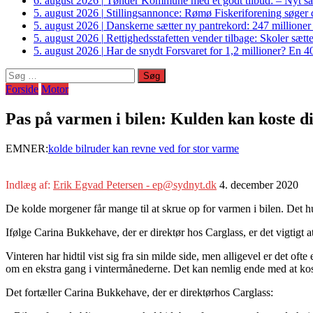
6. august 2026
|
Tønder Kommune med et godt tilbud: – Nyt sam
5. august 2026
|
Stillingsannonce: Rømø Fiskeriforening søger di
5. august 2026
|
Danskerne sætter ny pantrekord: 247 millioner
5. august 2026
|
Rettighedsstafetten vender tilbage: Skoler sætter
5. august 2026
|
Har de snydt Forsvaret for 1,2 millioner? En 40
Søg
efter:
Forside
Motor
Pas på varmen i bilen: Kulden kan koste d
EMNER:
kolde bilruder kan revne ved for stor varme
Indlæg af:
Erik Egvad Petersen - ep@sydnyt.dk
4. december 2020
De kolde morgener får mange til at skrue op for varmen i bilen. Det h
Ifølge Carina Bukkehave, der er direktør hos Carglass, er det vigtigt a
Vinteren har hidtil vist sig fra sin milde side, men alligevel er det o
om en ekstra gang i vintermånederne. Det kan nemlig ende med at kos
Det fortæller Carina Bukkehave, der er direktørhos Carglass: