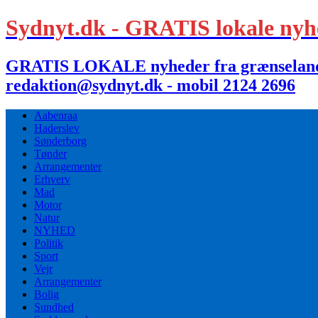
Sydnyt.dk - GRATIS lokale nyh
GRATIS LOKALE nyheder fra grænselandet,
redaktion@sydnyt.dk - mobil 2124 2696
Aabenraa
Haderslev
Sønderborg
Tønder
Arrangementer
Erhverv
Mad
Motor
Natur
NYHED
Politik
Sport
Vejr
Arrangementer
Bolig
Sundhed