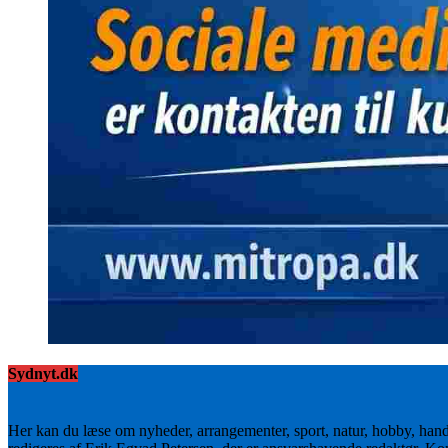
Sydnyt.dk
Her kan du læse om nyheder, arrangementer, sport, natur, hobby, han