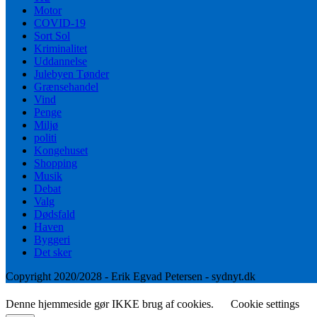
Motor
COVID-19
Sort Sol
Kriminalitet
Uddannelse
Julebyen Tønder
Grænsehandel
Vind
Penge
Miljø
politi
Kongehuset
Shopping
Musik
Debat
Valg
Dødsfald
Haven
Byggeri
Det sker
Copyright 2020/2028 - Erik Egvad Petersen - sydnyt.dk
Denne hjemmeside gør IKKE brug af cookies.
Cookie settings