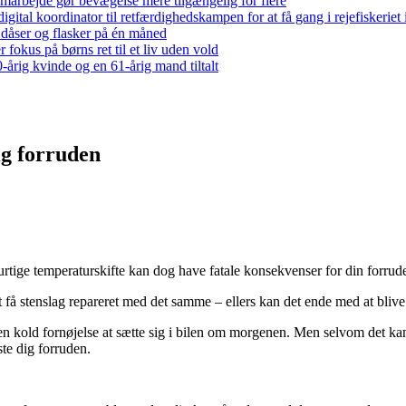
arbejde gør bevægelse mere tilgængelig for flere
gital koordinator til retfærdighedskampen for at få gang i rejefiskerie
 dåser og flasker på én måned
 fokus på børns ret til et liv uden vold
-årig kvinde og en 61-årig mand tiltalt
ig forruden
urtige temperaturskifte kan dog have fatale konsekvenser for din forru
t få stenslag repareret med det samme – ellers kan det ende med at blive 
fte en kold fornøjelse at sætte sig i bilen om morgenen. Men selvom det k
te dig forruden.