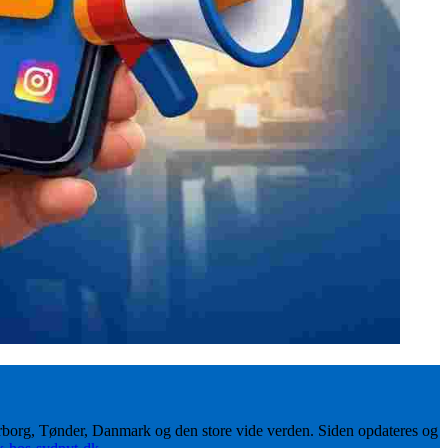
erborg, Tønder, Danmark og den store vide verden. Siden opdateres og