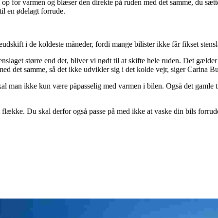
 op for varmen og blæser den direkte på ruden med det samme, du sætter d
til en ødelagt forrude.
udskift i de koldeste måneder, fordi mange bilister ikke får fikset stensla
enslaget større end det, bliver vi nødt til at skifte hele ruden. Det gæld
med det samme, så det ikke udvikler sig i det kolde vejr, siger Carina 
kal man ikke kun være påpasselig med varmen i bilen. Også det gamle ti
 flække. Du skal derfor også passe på med ikke at vaske din bils forrud