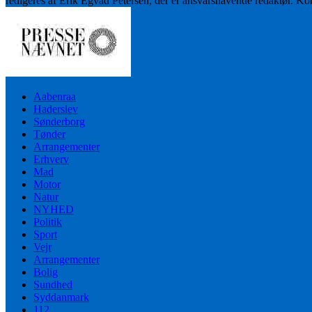
redigeres af Erik Egvad Petersen, der er ansvarshavende redaktør. K
Aabenraa
Haderslev
Sønderborg
Tønder
Arrangementer
Erhverv
Mad
Motor
Natur
NYHED
Politik
Sport
Vejr
Arrangementer
Bolig
Sundhed
Syddanmark
112