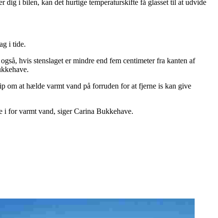
ig i bilen, kan det hurtige temperaturskifte få glasset til at udvide
g i tide.
er også, hvis stenslaget er mindre end fem centimeter fra kanten af
Bukkehave.
p om at hælde varmt vand på forruden for at fjerne is kan give
e i for varmt vand, siger Carina Bukkehave.