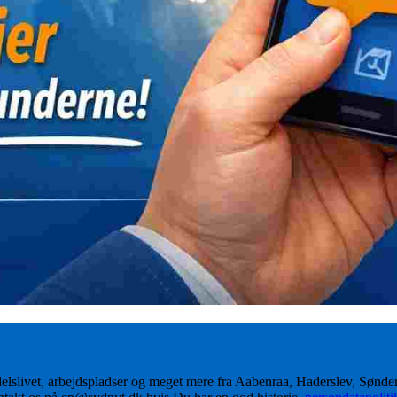
delslivet, arbejdspladser og meget mere fra Aabenraa, Haderslev, Sønd