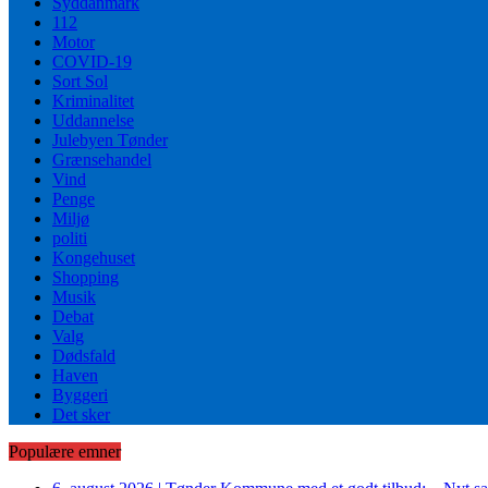
Syddanmark
112
Motor
COVID-19
Sort Sol
Kriminalitet
Uddannelse
Julebyen Tønder
Grænsehandel
Vind
Penge
Miljø
politi
Kongehuset
Shopping
Musik
Debat
Valg
Dødsfald
Haven
Byggeri
Det sker
Populære emner