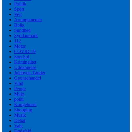
Politik
Sport
Vejr
Arrangementer
Bolig
Sundhed
Syddanmark
112
Motor
COVID-19
Sort Sol
Kriminalitet
Uddannelse
Julebyen Tønder
Grænsehandel
Vind
Penge
Miljø
politi
Kongehuset
Shopping
Musik
Debat
Valg
Dødsfald