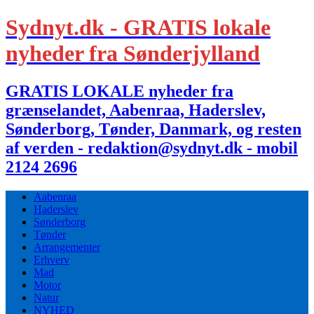
Sydnyt.dk - GRATIS lokale
nyheder fra Sønderjylland
GRATIS LOKALE nyheder fra
grænselandet, Aabenraa, Haderslev,
Sønderborg, Tønder, Danmark, og resten
af verden - redaktion@sydnyt.dk - mobil
2124 2696
Aabenraa
Haderslev
Sønderborg
Tønder
Arrangementer
Erhverv
Mad
Motor
Natur
NYHED