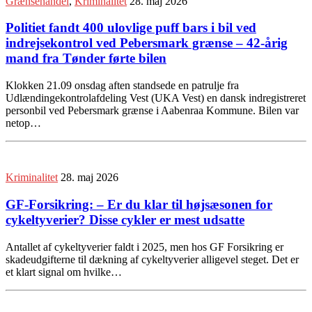
Grænsehandel
,
Kriminalitet
28. maj 2026
Politiet fandt 400 ulovlige puff bars i bil ved
indrejsekontrol ved Pebersmark grænse – 42-årig
mand fra Tønder førte bilen
Klokken 21.09 onsdag aften standsede en patrulje fra
Udlændingekontrolafdeling Vest (UKA Vest) en dansk indregistreret
personbil ved Pebersmark grænse i Aabenraa Kommune. Bilen var
netop…
Kriminalitet
28. maj 2026
GF-Forsikring: – Er du klar til højsæsonen for
cykeltyverier? Disse cykler er mest udsatte
Antallet af cykeltyverier faldt i 2025, men hos GF Forsikring er
skadeudgifterne til dækning af cykeltyverier alligevel steget. Det er
et klart signal om hvilke…