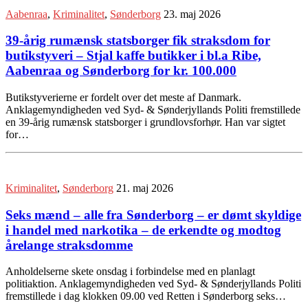
Aabenraa
,
Kriminalitet
,
Sønderborg
23. maj 2026
39-årig rumænsk statsborger fik straksdom for
butikstyveri – Stjal kaffe butikker i bl.a Ribe,
Aabenraa og Sønderborg for kr. 100.000
Butikstyverierne er fordelt over det meste af Danmark.
Anklagemyndigheden ved Syd- & Sønderjyllands Politi fremstillede
en 39-årig rumænsk statsborger i grundlovsforhør. Han var sigtet
for…
Kriminalitet
,
Sønderborg
21. maj 2026
Seks mænd – alle fra Sønderborg – er dømt skyldige
i handel med narkotika – de erkendte og modtog
årelange straksdomme
Anholdelserne skete onsdag i forbindelse med en planlagt
politiaktion. Anklagemyndigheden ved Syd- & Sønderjyllands Politi
fremstillede i dag klokken 09.00 ved Retten i Sønderborg seks…