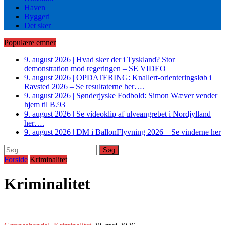
Haven
Byggeri
Det sker
Populære emner
9. august 2026
|
Hvad sker der i Tyskland? Stor
demonstration mod regeringen – SE VIDEO
9. august 2026
|
OPDATERING: Knallert-orienteringsløb i
Ravsted 2026 – Se resultaterne her….
9. august 2026
|
Sønderjyske Fodbold: Simon Wæver vender
hjem til B.93
9. august 2026
|
Se videoklip af ulveangrebet i Nordjylland
her….
9. august 2026
|
DM i BallonFlyvning 2026 – Se vinderne her
Søg
efter:
Forside
Kriminalitet
Kriminalitet