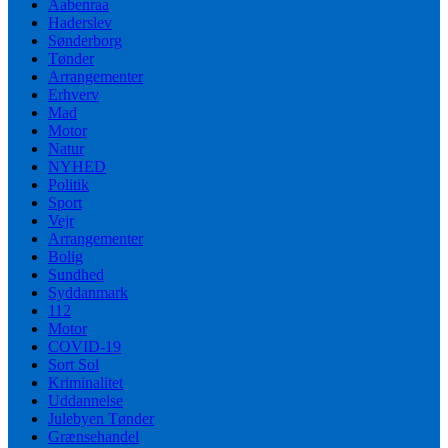
Aabenraa
Haderslev
Sønderborg
Tønder
Arrangementer
Erhverv
Mad
Motor
Natur
NYHED
Politik
Sport
Vejr
Arrangementer
Bolig
Sundhed
Syddanmark
112
Motor
COVID-19
Sort Sol
Kriminalitet
Uddannelse
Julebyen Tønder
Grænsehandel