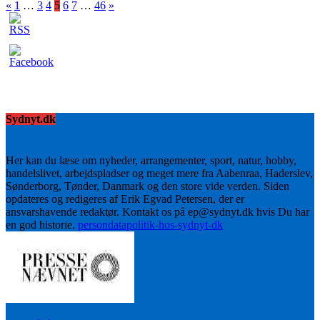
«
1
…
3
4
5
6
7
…
46
»
Sydnyt.dk
Her kan du læse om nyheder, arrangementer, sport, natur, hobby,
handelslivet, arbejdspladser og meget mere fra Aabenraa, Haderslev,
Sønderborg, Tønder, Danmark og den store vide verden. Siden
opdateres og redigeres af Erik Egvad Petersen, der er
ansvarshavende redaktør. Kontakt os på ep@sydnyt.dk hvis Du har
en god historie.
persondatapolitik-hos-sydnyt-dk