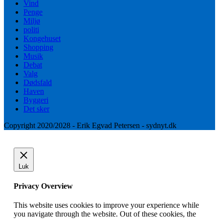
Vind
Penge
Miljø
politi
Kongehuset
Shopping
Musik
Debat
Valg
Dødsfald
Haven
Byggeri
Det sker
Copyright 2020/2028 - Erik Egvad Petersen - sydnyt.dk
Luk
Privacy Overview
This website uses cookies to improve your experience while
you navigate through the website. Out of these cookies, the