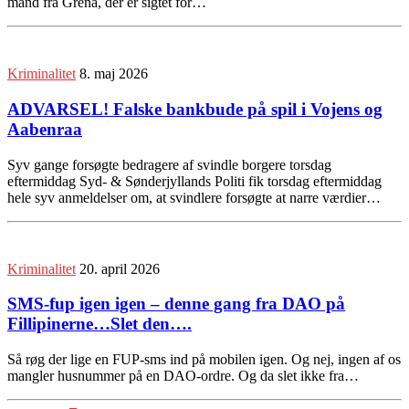
mand fra Grenå, der er sigtet for…
Kriminalitet
8. maj 2026
ADVARSEL! Falske bankbude på spil i Vojens og
Aabenraa
Syv gange forsøgte bedragere af svindle borgere torsdag
eftermiddag Syd- & Sønderjyllands Politi fik torsdag eftermiddag
hele syv anmeldelser om, at svindlere forsøgte at narre værdier…
Kriminalitet
20. april 2026
SMS-fup igen igen – denne gang fra DAO på
Fillipinerne…Slet den….
Så røg der lige en FUP-sms ind på mobilen igen. Og nej, ingen af os
mangler husnummer på en DAO-ordre. Og da slet ikke fra…