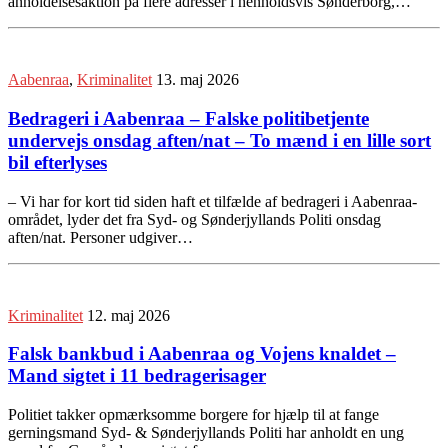
anholdelsesaktion på flere adresser i henholdsvis Sønderborg,…
Aabenraa
,
Kriminalitet
13. maj 2026
Bedrageri i Aabenraa – Falske politibetjente
undervejs onsdag aften/nat – To mænd i en lille sort
bil efterlyses
– Vi har for kort tid siden haft et tilfælde af bedrageri i Aabenraa-
området, lyder det fra Syd- og Sønderjyllands Politi onsdag
aften/nat. Personer udgiver…
Kriminalitet
12. maj 2026
Falsk bankbud i Aabenraa og Vojens knaldet –
Mand sigtet i 11 bedragerisager
Politiet takker opmærksomme borgere for hjælp til at fange
gerningsmand Syd- & Sønderjyllands Politi har anholdt en ung