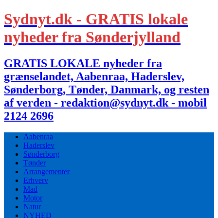
Sydnyt.dk - GRATIS lokale
nyheder fra Sønderjylland
GRATIS LOKALE nyheder fra
grænselandet, Aabenraa, Haderslev,
Sønderborg, Tønder, Danmark, og resten
af verden - redaktion@sydnyt.dk - mobil
2124 2696
Aabenraa
Haderslev
Sønderborg
Tønder
Arrangementer
Erhverv
Mad
Motor
Natur
NYHED