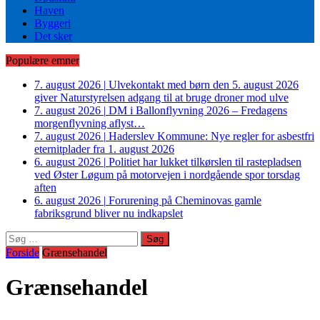
Haven
Byggeri
Det sker
Populære emner
7. august 2026
|
Ulvekontakt med børn den 5. august 2026
giver Naturstyrelsen adgang til at bruge droner mod ulve
7. august 2026
|
DM i Ballonflyvning 2026 – Fredagens
morgenflyvning aflyst…
7. august 2026
|
Haderslev Kommune: Nye regler for asbestfri
eternitplader fra 1. august 2026
6. august 2026
|
Politiet har lukket tilkørslen til rastepladsen
ved Øster Løgum på motorvejen i nordgående spor torsdag
aften
6. august 2026
|
Forurening på Cheminovas gamle
fabriksgrund bliver nu indkapslet
Søg
efter:
Forside
Grænsehandel
Grænsehandel