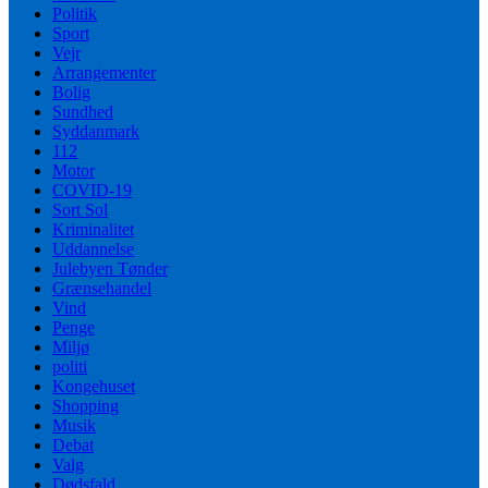
Politik
Sport
Vejr
Arrangementer
Bolig
Sundhed
Syddanmark
112
Motor
COVID-19
Sort Sol
Kriminalitet
Uddannelse
Julebyen Tønder
Grænsehandel
Vind
Penge
Miljø
politi
Kongehuset
Shopping
Musik
Debat
Valg
Dødsfald