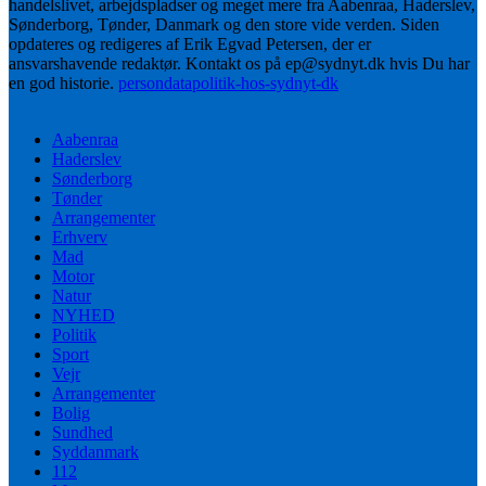
handelslivet, arbejdspladser og meget mere fra Aabenraa, Haderslev,
Sønderborg, Tønder, Danmark og den store vide verden. Siden
opdateres og redigeres af Erik Egvad Petersen, der er
ansvarshavende redaktør. Kontakt os på ep@sydnyt.dk hvis Du har
en god historie.
persondatapolitik-hos-sydnyt-dk
Aabenraa
Haderslev
Sønderborg
Tønder
Arrangementer
Erhverv
Mad
Motor
Natur
NYHED
Politik
Sport
Vejr
Arrangementer
Bolig
Sundhed
Syddanmark
112