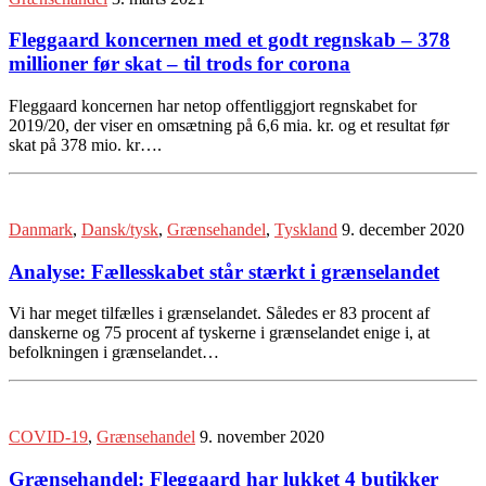
Fleggaard koncernen med et godt regnskab – 378
millioner før skat – til trods for corona
Fleggaard koncernen har netop offentliggjort regnskabet for
2019/20, der viser en omsætning på 6,6 mia. kr. og et resultat før
skat på 378 mio. kr….
Danmark
,
Dansk/tysk
,
Grænsehandel
,
Tyskland
9. december 2020
Analyse: Fællesskabet står stærkt i grænselandet
Vi har meget tilfælles i grænselandet. Således er 83 procent af
danskerne og 75 procent af tyskerne i grænselandet enige i, at
befolkningen i grænselandet…
COVID-19
,
Grænsehandel
9. november 2020
Grænsehandel: Fleggaard har lukket 4 butikker