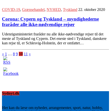
COVID-19
,
Grænsehandel
,
NYHED
,
Tyskland
22. oktober 2020
Corona: Cypern og Tyskland – myndighederne
fraråder alle ikke-nødvendige rejser
Udenrigsministeriet fraråder nu alle ikke-nødvendige rejser til det
meste af Tyskland og Cypern. Det eneste sted i Tyskland, danskere
kan rejse til, er Schlesvig-Holstein, der er omfattet…
«
1
…
8
9
10
11
»
Sydnyt.dk
Her kan du læse om nyheder, arrangementer, sport, natur, hobby,