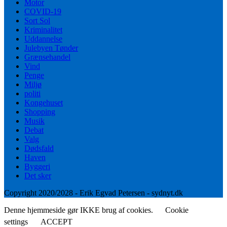
Motor
COVID-19
Sort Sol
Kriminalitet
Uddannelse
Julebyen Tønder
Grænsehandel
Vind
Penge
Miljø
politi
Kongehuset
Shopping
Musik
Debat
Valg
Dødsfald
Haven
Byggeri
Det sker
Copyright 2020/2028 - Erik Egvad Petersen - sydnyt.dk
Denne hjemmeside gør IKKE brug af cookies.
Cookie
settings
ACCEPT