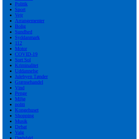
Politik
Sport
Vejr
Arrangementer
Bolig
Sundhed
Syddanmark
112
Motor
COVID-19
Sort Sol
Kriminalitet
Uddannelse
Julebyen Tønder
Grænsehandel
Vind
Penge
Miljø
politi
Kongehuset
Shopping
Musik
Debat
Valg
Dødsfald