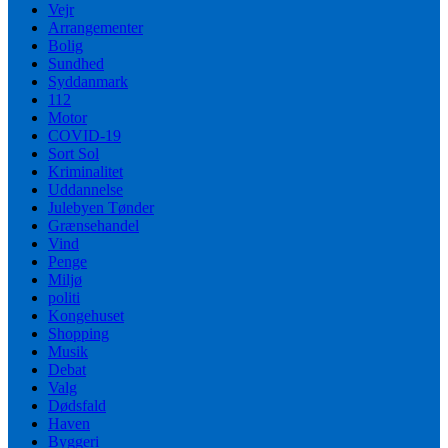
Vejr
Arrangementer
Bolig
Sundhed
Syddanmark
112
Motor
COVID-19
Sort Sol
Kriminalitet
Uddannelse
Julebyen Tønder
Grænsehandel
Vind
Penge
Miljø
politi
Kongehuset
Shopping
Musik
Debat
Valg
Dødsfald
Haven
Byggeri