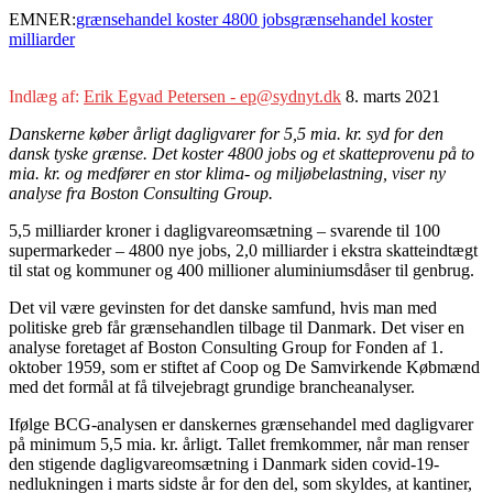
EMNER:
grænsehandel koster 4800 jobs
grænsehandel koster
milliarder
Indlæg af:
Erik Egvad Petersen - ep@sydnyt.dk
8. marts 2021
Danskerne køber årligt dagligvarer for 5,5 mia. kr. syd for den
dansk tyske grænse. Det koster 4800 jobs og et skatteprovenu på to
mia. kr. og medfører en stor klima- og miljøbelastning, viser ny
analyse fra Boston Consulting Group.
5,5 milliarder kroner i dagligvareomsætning – svarende til 100
supermarkeder – 4800 nye jobs, 2,0 milliarder i ekstra skatteindtægt
til stat og kommuner og 400 millioner aluminiumsdåser til genbrug.
Det vil være gevinsten for det danske samfund, hvis man med
politiske greb får grænsehandlen tilbage til Danmark. Det viser en
analyse foretaget af Boston Consulting Group for Fonden af 1.
oktober 1959, som er stiftet af Coop og De Samvirkende Købmænd
med det formål at få tilvejebragt grundige brancheanalyser.
Ifølge BCG-analysen er danskernes grænsehandel med dagligvarer
på minimum 5,5 mia. kr. årligt. Tallet fremkommer, når man renser
den stigende dagligvareomsætning i Danmark siden covid-19-
nedlukningen i marts sidste år for den del, som skyldes, at kantiner,