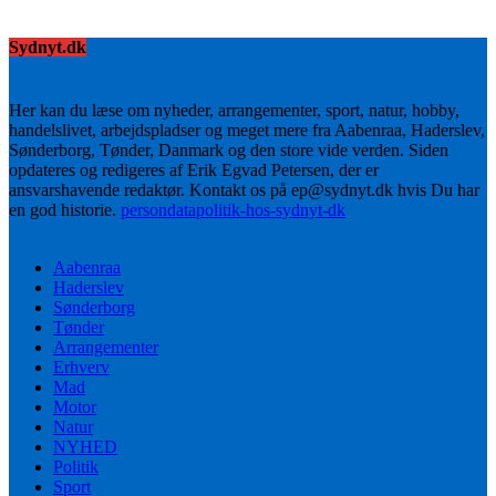
Sydnyt.dk
Her kan du læse om nyheder, arrangementer, sport, natur, hobby,
handelslivet, arbejdspladser og meget mere fra Aabenraa, Haderslev,
Sønderborg, Tønder, Danmark og den store vide verden. Siden
opdateres og redigeres af Erik Egvad Petersen, der er
ansvarshavende redaktør. Kontakt os på ep@sydnyt.dk hvis Du har
en god historie.
persondatapolitik-hos-sydnyt-dk
Aabenraa
Haderslev
Sønderborg
Tønder
Arrangementer
Erhverv
Mad
Motor
Natur
NYHED
Politik
Sport