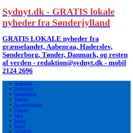
Sydnyt.dk - GRATIS lokale
nyheder fra Sønderjylland
GRATIS LOKALE nyheder fra
grænselandet, Aabenraa, Haderslev,
Sønderborg, Tønder, Danmark, og resten
af verden - redaktion@sydnyt.dk - mobil
2124 2696
Aabenraa
Haderslev
Sønderborg
Tønder
Arrangementer
Erhverv
Mad
Motor
Natur
NYHED