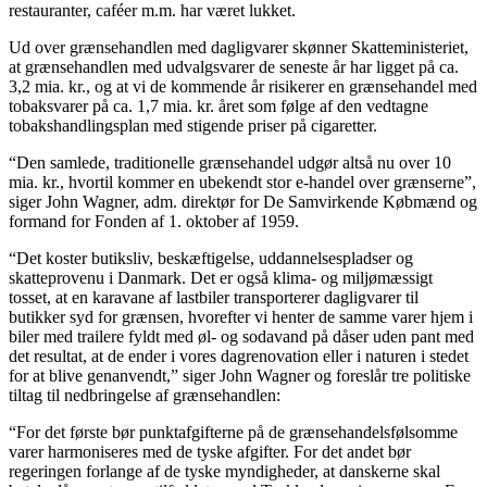
restauranter, caféer m.m. har været lukket.
Ud over grænsehandlen med dagligvarer skønner Skatteministeriet,
at grænsehandlen med udvalgsvarer de seneste år har ligget på ca.
3,2 mia. kr., og at vi de kommende år risikerer en grænsehandel med
tobaksvarer på ca. 1,7 mia. kr. året som følge af den vedtagne
tobakshandlingsplan med stigende priser på cigaretter.
“Den samlede, traditionelle grænsehandel udgør altså nu over 10
mia. kr., hvortil kommer en ubekendt stor e-handel over grænserne”,
siger John Wagner, adm. direktør for De Samvirkende Købmænd og
formand for Fonden af 1. oktober af 1959.
“Det koster butiksliv, beskæftigelse, uddannelsespladser og
skatteprovenu i Danmark. Det er også klima- og miljømæssigt
tosset, at en karavane af lastbiler transporterer dagligvarer til
butikker syd for grænsen, hvorefter vi henter de samme varer hjem i
biler med trailere fyldt med øl- og sodavand på dåser uden pant med
det resultat, at de ender i vores dagrenovation eller i naturen i stedet
for at blive genanvendt,” siger John Wagner og foreslår tre politiske
tiltag til nedbringelse af grænsehandlen:
“For det første bør punktafgifterne på de grænsehandelsfølsomme
varer harmoniseres med de tyske afgifter. For det andet bør
regeringen forlange af de tyske myndigheder, at danskerne skal