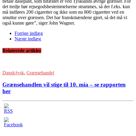
betale dåsepant, som tilfældet er ved Tysklands øvrige grænser. For
det tredje bør rejsegodsbestemmelserne strammes, så der f.eks. kun
må indføres 200 cigaretter og ikke som nu 800 cigaretter ved en
smuttur over grænsen. Det har franskmændene gjort, så det må vi
også kunne gøre”, siger John Wagner.
Forrige indlæg
Næste indlæg
Relaterede artikler
Dansk/tysk
,
Grænsehandel
Grænsehandlen vil stige til 10. mia – se rapporten
her