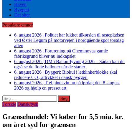
Haven
Byggeri
Det sker
Populære emner
6. august 2026
|
Politiet har lukket tilkørslen til rastepladsen
ved Øster Løgum på motorvejen i nordgående spor torsdag
aften
6. august 2026
|
Forurening på Cheminovas gamle
fabriksgrund bliver nu indkapslet
6. august 2026
|
DM i Ballonflyvning 2026 – Sådan kan du
også se de flotte balloner når de starter
6. august 2026
|
Byggeri: Biokul i letklinkerblokke skal
reducere CO₂-aftrykket i dansk byggeri
6. august 2026
|
Tæl pindsvin nu på lørdag den 8. august
2026 og hjælp en presset art
Søg
efter:
Forside
Dansk/tysk
Grænsehandel: Vi køber for 5,5 mia. kr.
om året syd for grænsen