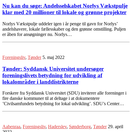
Nu kan du søge: Andelsselskabet Norlys Vækstpulje
klar med 20 millioner til lokale og grønne projekter
Norlys Vækstpulje uddeler igen i år penge til gavn for Norlys’
andelshavere, lokale fællesskaber og den grønne omstilling. Puljen
er åben for ansøgninger nu. Norlys…
Foreningsliv
,
Tønder
5. maj 2022
Tønder: Syddansk Universitet undersøger
foreningslivets betydning for udvikling af
lokalområder i landdistrikterne
Forskere fra Syddansk Universitet (SDU) inviterer alle foreninger i
fire danske kommuner til at deltage i at dokumentere
’Civilsamfundets betydning for lokal udvikling’. SDU’s Center…
Aabenraa
,
Foreningsliv
,
Haderslev
,
Sønderborg
,
Tønder
29. april
2022