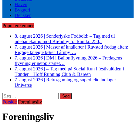
Haven
Byggeri
Det sker
Populære emner
8. august 2026
|
Sønderjyske Fodbold: – Tag med til
udebanekamp mod Brøndby for kun kr. 250,-
7. august 2026
|
Masser af knallerter i Ravsted fredag aften:
Rigtige knægte kører Tårnby….
7. august 2026
|
DM i Ballonflyvning 2026 – Fredagens
flyvning er netop startet…
7. august 2026
|
– Tag med på Social Run i festivaltiden i
Tønder – Hoff Running Club & Bareen
7. august 2026
|
Retro-gaming og superhelte indtager
Universe
Søg
efter:
Forside
Foreningsliv
Foreningsliv