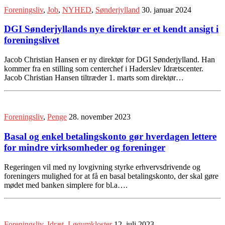
Foreningsliv
,
Job
,
NYHED
,
Sønderjylland
30. januar 2024
DGI Sønderjyllands nye direktør er et kendt ansigt i
foreningslivet
Jacob Christian Hansen er ny direktør for DGI Sønderjylland. Han
kommer fra en stilling som centerchef i Haderslev Idrætscenter.
Jacob Christian Hansen tiltræder 1. marts som direktør…
Foreningsliv
,
Penge
28. november 2023
Basal og enkel betalingskonto gør hverdagen lettere
for mindre virksomheder og foreninger
Regeringen vil med ny lovgivning styrke erhvervsdrivende og
foreningers mulighed for at få en basal betalingskonto, der skal gøre
mødet med banken simplere for bl.a….
Foreningsliv
,
Idræt
,
Løgumkloster
12. juli 2023