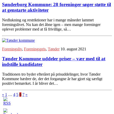
Sønderborg Kommune: 28 foreninger søger støtte til
at genstarte aktiviteter
Nedlukning og restriktioner har i mange måneder lammet
foreningslivet. Nu kan det åbne igen – men mange foreninger
oplever problemer med at få frivillige, så…
Foreningsliv
,
Foreningspris
,
Tønder
10. august 2021
Tønder Kommune uddeler priser – vær med til at
indstille kandidater
Traditionen tro byder efteråret på prisuddelinger, hvor Tønder
Kommune hædrer de, der det forgangne år har gjort sig særligt
positivt bemærket. I år bliver det…
«
1
…
4
5
6
7
»