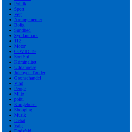
Politik
Sport
Vejr
Arrangementer
Bolig
Sundhed
Syddanmark
112
Motor
COVID-19
Sort Sol
Kriminalitet
Uddannelse
Julebyen Tønder
Grænsehandel
Vind
Penge
Miljø
politi
Kongehuset
Shopping
Musik
Debat
Valg
Dødsfald