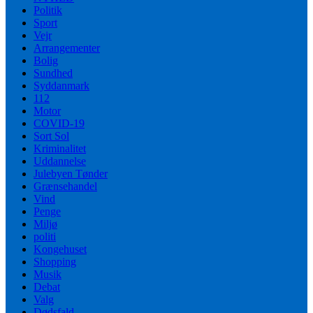
Politik
Sport
Vejr
Arrangementer
Bolig
Sundhed
Syddanmark
112
Motor
COVID-19
Sort Sol
Kriminalitet
Uddannelse
Julebyen Tønder
Grænsehandel
Vind
Penge
Miljø
politi
Kongehuset
Shopping
Musik
Debat
Valg
Dødsfald