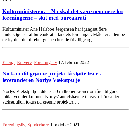
Kulturministeren: – Nu skal det være nemmere for
foreningerne – slut med bureakrati
Kulturminister Ane Halsboe-Jørgensen har igangsat flere
undersøgelser af bureaukrati i landets foreninger. Målet er at lempe
de byrder, der dræber gejsten hos de frivillige og…
Energi
,
Erhverv
,
Foreningsliv
17. februar 2022
Nu kan dit grønne projekt få støtte fra el-
leverandøren Norlys Vækstpulje
Norlys Vækstpulje uddeler 50 millioner kroner om året til gode
initiativer, der kommer Norlys’ andelshavere til gavn. I år sætter
vækstpuljen fokus på grønne projekter….
Foreningsliv
,
Sønderborg
1. oktober 2021