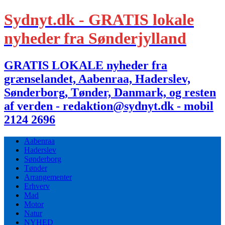
Sydnyt.dk - GRATIS lokale
nyheder fra Sønderjylland
GRATIS LOKALE nyheder fra
grænselandet, Aabenraa, Haderslev,
Sønderborg, Tønder, Danmark, og resten
af verden - redaktion@sydnyt.dk - mobil
2124 2696
Aabenraa
Haderslev
Sønderborg
Tønder
Arrangementer
Erhverv
Mad
Motor
Natur
NYHED