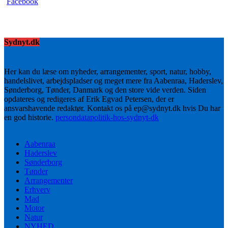
Sydnyt.dk
Her kan du læse om nyheder, arrangementer, sport, natur, hobby,
handelslivet, arbejdspladser og meget mere fra Aabenraa, Haderslev,
Sønderborg, Tønder, Danmark og den store vide verden. Siden
opdateres og redigeres af Erik Egvad Petersen, der er
ansvarshavende redaktør. Kontakt os på ep@sydnyt.dk hvis Du har
en god historie.
persondatapolitik-hos-sydnyt-dk
Aabenraa
Haderslev
Sønderborg
Tønder
Arrangementer
Erhverv
Mad
Motor
Natur
NYHED