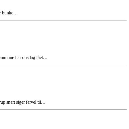
tor bunke…
 Kommune har onsdag fået…
p snart siger farvel til…