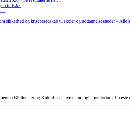
ted 2026 – Se resultaterne her….
em til B.93
r….
m sikkerhed og kriseberedskab til skoler og uddannelsessteder – Alle 
e Aabenraa Biblioteker og Kulturhuses nye teknologilaboratorium. I næst