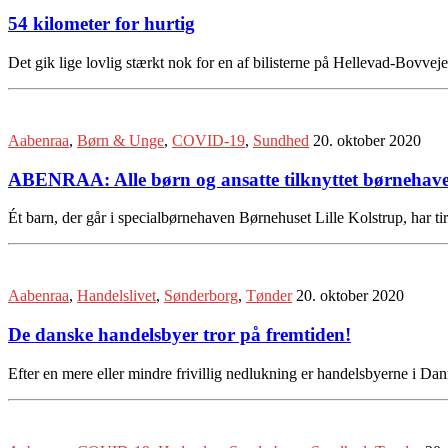
54 kilometer for hurtig
Det gik lige lovlig stærkt nok for en af bilisterne på Hellevad-Bovve
Aabenraa
,
Børn & Unge
,
COVID-19
,
Sundhed
20. oktober 2020
ABENRAA: Alle børn og ansatte tilknyttet børnehaven 
Ét barn, der går i specialbørnehaven Børnehuset Lille Kolstrup, har
Aabenraa
,
Handelslivet
,
Sønderborg
,
Tønder
20. oktober 2020
De danske handelsbyer tror på fremtiden!
Efter en mere eller mindre frivillig nedlukning er handelsbyerne i Dan