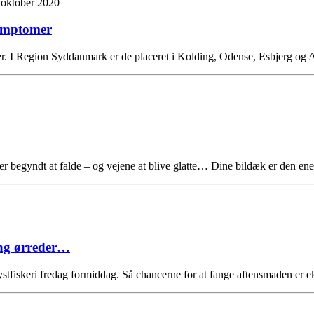
 oktober 2020
symptomer
mer. I Region Syddanmark er de placeret i Kolding, Odense, Esbjerg o
 begyndt at falde – og vejene at blive glatte… Dine bildæk er den e
ang ørreder…
ystfiskeri fredag formiddag. Så chancerne for at fange aftensmaden er 