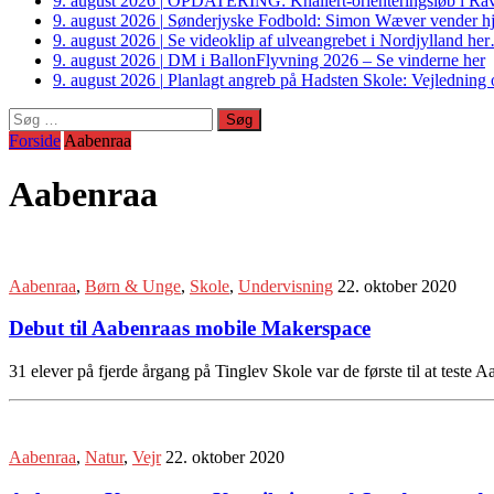
9. august 2026
|
OPDATERING: Knallert-orienteringsløb i Ravs
9. august 2026
|
Sønderjyske Fodbold: Simon Wæver vender hj
9. august 2026
|
Se videoklip af ulveangrebet i Nordjylland he
9. august 2026
|
DM i BallonFlyvning 2026 – Se vinderne her
9. august 2026
|
Planlagt angreb på Hadsten Skole: Vejledning o
Søg
efter:
Forside
Aabenraa
Aabenraa
Aabenraa
,
Børn & Unge
,
Skole
,
Undervisning
22. oktober 2020
Debut til Aabenraas mobile Makerspace
31 elever på fjerde årgang på Tinglev Skole var de første til at test
Aabenraa
,
Natur
,
Vejr
22. oktober 2020