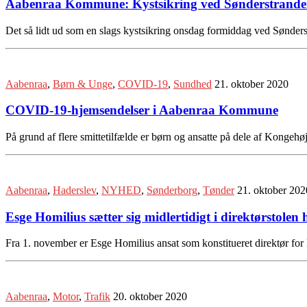
Aabenraa Kommune: Kystsikring ved Sønderstrand
Det så lidt ud som en slags kystsikring onsdag formiddag ved Sønders
Aabenraa
,
Børn & Unge
,
COVID-19
,
Sundhed
21. oktober 2020
COVID-19-hjemsendelser i Aabenraa Kommune
På grund af flere smittetilfælde er børn og ansatte på dele af Kon
Aabenraa
,
Haderslev
,
NYHED
,
Sønderborg
,
Tønder
21. oktober 202
Esge Homilius sætter sig midlertidigt i direktørstol
Fra 1. november er Esge Homilius ansat som konstitueret direktør for 
Aabenraa
,
Motor
,
Trafik
20. oktober 2020