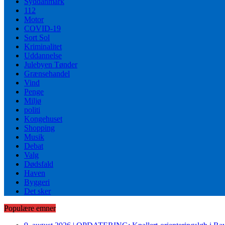
Syddanmark
112
Motor
COVID-19
Sort Sol
Kriminalitet
Uddannelse
Julebyen Tønder
Grænsehandel
Vind
Penge
Miljø
politi
Kongehuset
Shopping
Musik
Debat
Valg
Dødsfald
Haven
Byggeri
Det sker
Populære emner