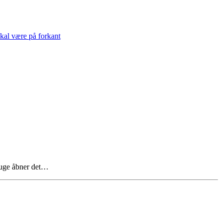
skal være på forkant
e uge åbner det…