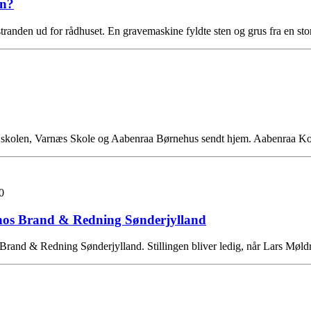
en?
tranden ud for rådhuset. En gravemaskine fyldte sten og grus fra en s
gehøjskolen, Varnæs Skole og Aabenraa Børnehus sendt hjem. Aabenraa
0
en hos Brand & Redning Sønderjylland
Brand & Redning Sønderjylland. Stillingen bliver ledig, når Lars Møldru