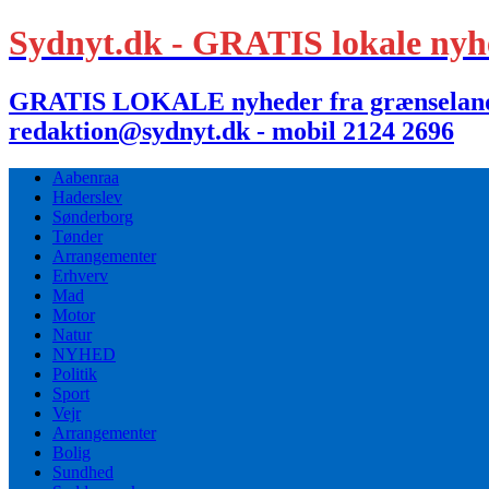
Sydnyt.dk - GRATIS lokale nyh
GRATIS LOKALE nyheder fra grænselandet,
redaktion@sydnyt.dk - mobil 2124 2696
Aabenraa
Haderslev
Sønderborg
Tønder
Arrangementer
Erhverv
Mad
Motor
Natur
NYHED
Politik
Sport
Vejr
Arrangementer
Bolig
Sundhed