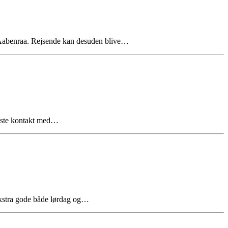
g Aabenraa. Rejsende kan desuden blive…
neste kontakt med…
ekstra gode både lørdag og…