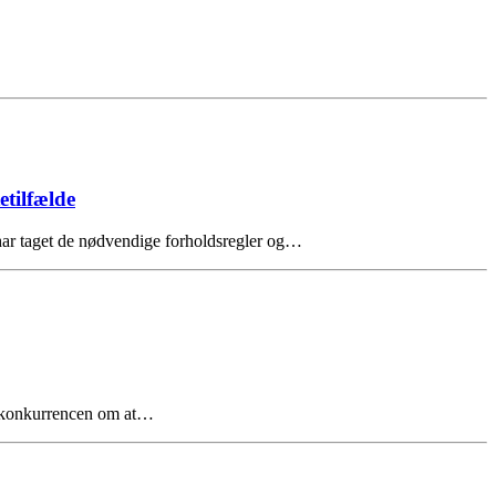
etilfælde
har taget de nødvendige forholdsregler og…
e i konkurrencen om at…