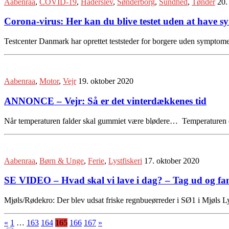
Aabenraa
,
COVID-19
,
Haderslev
,
Sønderborg
,
Sundhed
,
Tønder
20.
Corona-virus: Her kan du blive testet uden at have 
Testcenter Danmark har oprettet teststeder for borgere uden sympto
Aabenraa
,
Motor
,
Vejr
19. oktober 2020
ANNONCE – Vejr: Så er det vinterdækkenes tid
Når temperaturen falder skal gummiet være blødere… Temperaturen er
Aabenraa
,
Børn & Unge
,
Ferie
,
Lystfiskeri
17. oktober 2020
SE VIDEO – Hvad skal vi lave i dag? – Tag ud og f
Mjøls/Rødekro: Der blev udsat friske regnbueørreder i SØ1 i Mjøls L
«
1
…
163
164
165
166
167
»