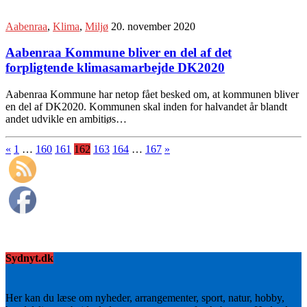
Aabenraa
,
Klima
,
Miljø
20. november 2020
Aabenraa Kommune bliver en del af det
forpligtende klimasamarbejde DK2020
Aabenraa Kommune har netop fået besked om, at kommunen bliver
en del af DK2020. Kommunen skal inden for halvandet år blandt
andet udvikle en ambitiøs…
«
1
…
160
161
162
163
164
…
167
»
Sydnyt.dk
Her kan du læse om nyheder, arrangementer, sport, natur, hobby,