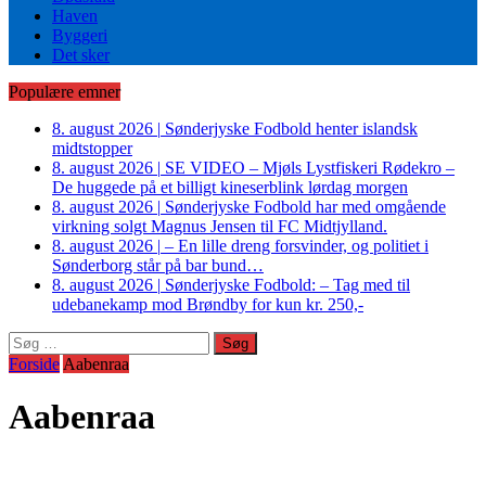
Haven
Byggeri
Det sker
Populære emner
8. august 2026
|
Sønderjyske Fodbold henter islandsk
midtstopper
8. august 2026
|
SE VIDEO – Mjøls Lystfiskeri Rødekro –
De huggede på et billigt kineserblink lørdag morgen
8. august 2026
|
Sønderjyske Fodbold har med omgående
virkning solgt Magnus Jensen til FC Midtjylland.
8. august 2026
|
– En lille dreng forsvinder, og politiet i
Sønderborg står på bar bund…
8. august 2026
|
Sønderjyske Fodbold: – Tag med til
udebanekamp mod Brøndby for kun kr. 250,-
Søg
efter:
Forside
Aabenraa
Aabenraa