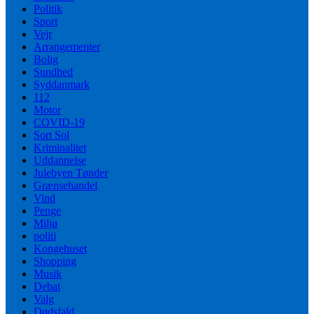
Politik
Sport
Vejr
Arrangementer
Bolig
Sundhed
Syddanmark
112
Motor
COVID-19
Sort Sol
Kriminalitet
Uddannelse
Julebyen Tønder
Grænsehandel
Vind
Penge
Miljø
politi
Kongehuset
Shopping
Musik
Debat
Valg
Dødsfald