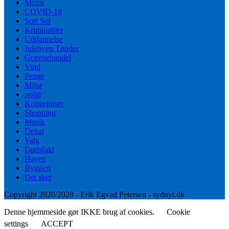
Motor
COVID-19
Sort Sol
Kriminalitet
Uddannelse
Julebyen Tønder
Grænsehandel
Vind
Penge
Miljø
politi
Kongehuset
Shopping
Musik
Debat
Valg
Dødsfald
Haven
Byggeri
Det sker
Copyright 2020/2028 - Erik Egvad Petersen - sydnyt.dk
Denne hjemmeside gør IKKE brug af cookies.
Cookie
settings
ACCEPT