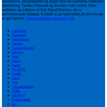
handelslivet, arbejdspladser og meget mere fra Aabenraa, Haderslev,
Sønderborg, Tønder, Danmark og den store vide verden. Siden
opdateres og redigeres af Erik Egvad Petersen, der er
ansvarshavende redaktør. Kontakt os på ep@sydnyt.dk hvis Du har
en god historie.
persondatapolitik-hos-sydnyt-dk
Aabenraa
Haderslev
Sønderborg
Tønder
Arrangementer
Erhverv
Mad
Motor
Natur
NYHED
Politik
Sport
Vejr
Arrangementer
Bolig
Sundhed
Syddanmark
112