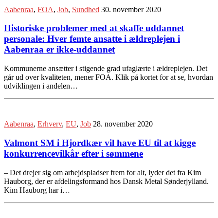
Aabenraa
,
FOA
,
Job
,
Sundhed
30. november 2020
Historiske problemer med at skaffe uddannet
personale: Hver femte ansatte i ældreplejen i
Aabenraa er ikke-uddannet
Kommunerne ansætter i stigende grad ufaglærte i ældreplejen. Det
går ud over kvaliteten, mener FOA. Klik på kortet for at se, hvordan
udviklingen i andelen…
Aabenraa
,
Erhverv
,
EU
,
Job
28. november 2020
Valmont SM i Hjordkær vil have EU til at kigge
konkurrencevilkår efter i sømmene
– Det drejer sig om arbejdspladser frem for alt, lyder det fra Kim
Hauborg, der er afdelingsformand hos Dansk Metal Sønderjylland.
Kim Hauborg har i…