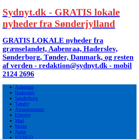
Sydnyt.dk - GRATIS lokale
nyheder fra Sønderjylland
GRATIS LOKALE nyheder fra
grænselandet, Aabenraa, Haderslev,
Sønderborg, Tønder, Danmark, og resten
af verden - redaktion@sydnyt.dk - mobil
2124 2696
Aabenraa
Haderslev
Sønderborg
Tønder
Arrangementer
Erhverv
Mad
Motor
Natur
NYHED