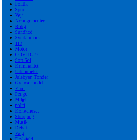
Politik
Sport
Vejr
Arrangementer
Bolig
Sundhed
Syddanmark
112
Motor
COVID-19
Sort Sol
Kriminalitet
Uddannelse
Julebyen Tønder
Grænsehandel
Vind
Penge
Miljø
politi
Kongehuset
Shopping
Musik
Debat
Valg
Dødsfald