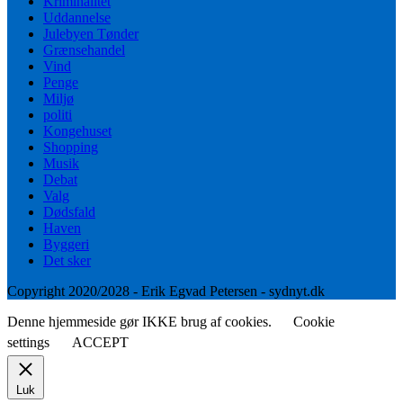
Kriminalitet
Uddannelse
Julebyen Tønder
Grænsehandel
Vind
Penge
Miljø
politi
Kongehuset
Shopping
Musik
Debat
Valg
Dødsfald
Haven
Byggeri
Det sker
Copyright 2020/2028 - Erik Egvad Petersen - sydnyt.dk
Denne hjemmeside gør IKKE brug af cookies.
Cookie
settings
ACCEPT
Luk