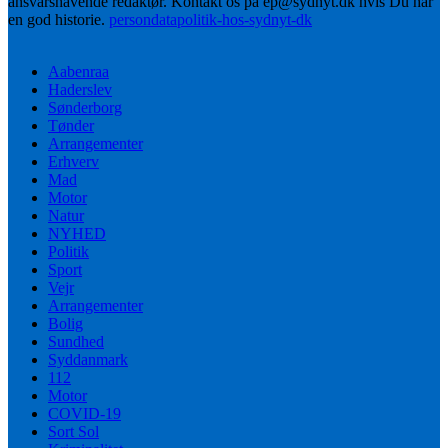
ansvarshavende redaktør. Kontakt os på ep@sydnyt.dk hvis Du har
en god historie.
persondatapolitik-hos-sydnyt-dk
Aabenraa
Haderslev
Sønderborg
Tønder
Arrangementer
Erhverv
Mad
Motor
Natur
NYHED
Politik
Sport
Vejr
Arrangementer
Bolig
Sundhed
Syddanmark
112
Motor
COVID-19
Sort Sol