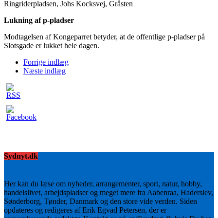
Ringriderpladsen, Johs Kocksvej, Gråsten
Lukning af p-pladser
Modtagelsen af Kongeparret betyder, at de offentlige p-pladser på
Slotsgade er lukket hele dagen.
Forrige indlæg
Næste indlæg
Sydnyt.dk
Her kan du læse om nyheder, arrangementer, sport, natur, hobby,
handelslivet, arbejdspladser og meget mere fra Aabenraa, Haderslev,
Sønderborg, Tønder, Danmark og den store vide verden. Siden
opdateres og redigeres af Erik Egvad Petersen, der er