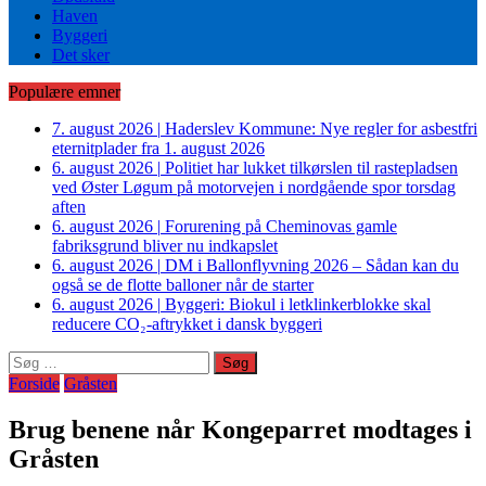
Haven
Byggeri
Det sker
Populære emner
7. august 2026
|
Haderslev Kommune: Nye regler for asbestfri
eternitplader fra 1. august 2026
6. august 2026
|
Politiet har lukket tilkørslen til rastepladsen
ved Øster Løgum på motorvejen i nordgående spor torsdag
aften
6. august 2026
|
Forurening på Cheminovas gamle
fabriksgrund bliver nu indkapslet
6. august 2026
|
DM i Ballonflyvning 2026 – Sådan kan du
også se de flotte balloner når de starter
6. august 2026
|
Byggeri: Biokul i letklinkerblokke skal
reducere CO₂-aftrykket i dansk byggeri
Søg
efter:
Forside
Gråsten
Brug benene når Kongeparret modtages i
Gråsten