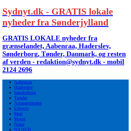
Sydnyt.dk - GRATIS lokale
nyheder fra Sønderjylland
GRATIS LOKALE nyheder fra
grænselandet, Aabenraa, Haderslev,
Sønderborg, Tønder, Danmark, og resten
af verden - redaktion@sydnyt.dk - mobil
2124 2696
Aabenraa
Haderslev
Sønderborg
Tønder
Arrangementer
Erhverv
Mad
Motor
Natur
NYHED