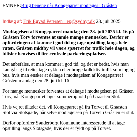
EMNER:
Brug benene når Kongeparret modtages i Gråsten
Indlæg af:
Erik Egvad Petersen - ep@sydnyt.dk
23. juli 2025
Modtagelsen af Kongeparret mandag den 28. juli 2025 kl. 16 på
Gråsten Torv forventes at samle mange mennesker. Derfor er
opfordringen at komme i god tid og tage opstilling langs hele
ruten. Gråsten midtby vil være spærret for trafik hele dagen, og
bilister henvises til fire centrale parkeringspladser.
Det anbefales, at man kommer i god tid, og det er bedst, hvis man
kan gå sig til rette, tage cyklen eller bruge kollektiv trafik som tog og
bus, hvis man ønsker at deltage i modtagelsen af Kongeparret i
Gråsten mandag den 28. juli kl. 16.
For mange mennesker forventes at deltage i modtagelsen på Gråsten
Torv, når Kongeparret tager sommerophold på Graasten Slot.
Hvis vejret tillader det, vil Kongeparret gå fra Torvet til Graasten
Slot via Slotsgade, når selve modtagelsen på Torvet i Gråsten er slut.
Derfor opfordrer Sønderborg Kommune interesserede til at tage
opstilling langs Slotsgade, hvis der er fyldt op på Torvet.