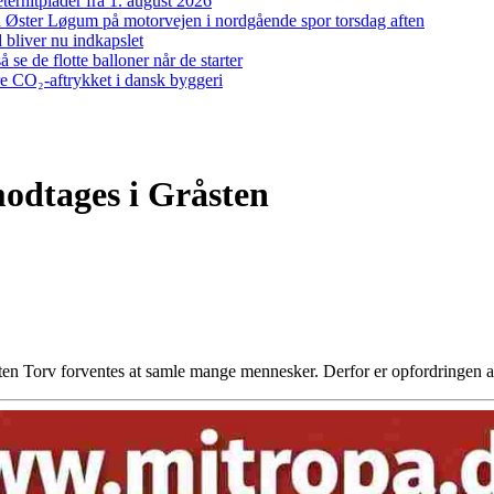
ernitplader fra 1. august 2026
 ved Øster Løgum på motorvejen i nordgående spor torsdag aften
bliver nu indkapslet
e de flotte balloner når de starter
re CO₂-aftrykket i dansk byggeri
odtages i Gråsten
sten Torv forventes at samle mange mennesker. Derfor er opfordringe