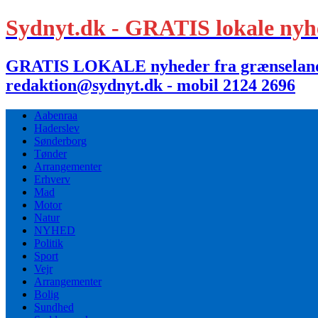
Sydnyt.dk - GRATIS lokale nyh
GRATIS LOKALE nyheder fra grænselandet,
redaktion@sydnyt.dk - mobil 2124 2696
Aabenraa
Haderslev
Sønderborg
Tønder
Arrangementer
Erhverv
Mad
Motor
Natur
NYHED
Politik
Sport
Vejr
Arrangementer
Bolig
Sundhed