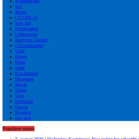
Syddanmark
112
Motor
COVID-19
Sort Sol
Kriminalitet
Uddannelse
Julebyen Tønder
Grænsehandel
Vind
Penge
Miljø
politi
Kongehuset
Shopping
Musik
Debat
Valg
Dødsfald
Haven
Byggeri
Det sker
Populære emner