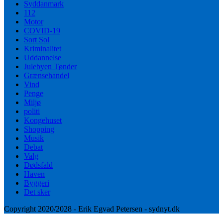
Syddanmark
112
Motor
COVID-19
Sort Sol
Kriminalitet
Uddannelse
Julebyen Tønder
Grænsehandel
Vind
Penge
Miljø
politi
Kongehuset
Shopping
Musik
Debat
Valg
Dødsfald
Haven
Byggeri
Det sker
Copyright 2020/2028 - Erik Egvad Petersen - sydnyt.dk