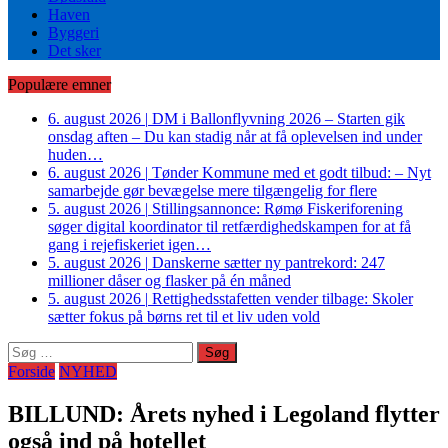
Haven
Byggeri
Det sker
Populære emner
6. august 2026
|
DM i Ballonflyvning 2026 – Starten gik
onsdag aften – Du kan stadig når at få oplevelsen ind under
huden…
6. august 2026
|
Tønder Kommune med et godt tilbud: – Nyt
samarbejde gør bevægelse mere tilgængelig for flere
5. august 2026
|
Stillingsannonce: Rømø Fiskeriforening
søger digital koordinator til retfærdighedskampen for at få
gang i rejefiskeriet igen…
5. august 2026
|
Danskerne sætter ny pantrekord: 247
millioner dåser og flasker på én måned
5. august 2026
|
Rettighedsstafetten vender tilbage: Skoler
sætter fokus på børns ret til et liv uden vold
Søg
efter:
Forside
NYHED
BILLUND: Årets nyhed i Legoland flytter
også ind på hotellet