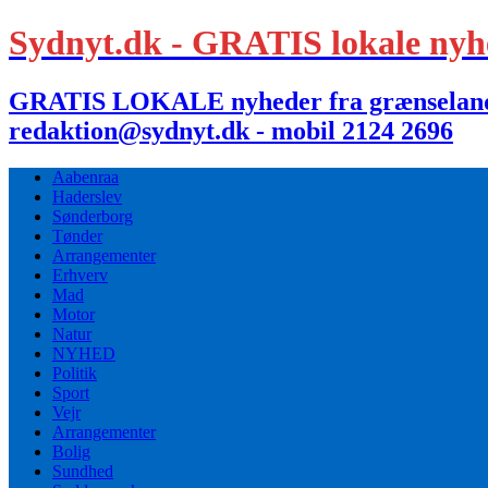
Sydnyt.dk - GRATIS lokale nyh
GRATIS LOKALE nyheder fra grænselandet,
redaktion@sydnyt.dk - mobil 2124 2696
Aabenraa
Haderslev
Sønderborg
Tønder
Arrangementer
Erhverv
Mad
Motor
Natur
NYHED
Politik
Sport
Vejr
Arrangementer
Bolig
Sundhed