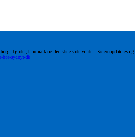
erborg, Tønder, Danmark og den store vide verden. Siden opdateres og
ik-hos-sydnyt-dk