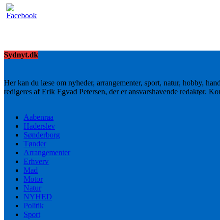
Sydnyt.dk
Her kan du læse om nyheder, arrangementer, sport, natur, hobby, han
redigeres af Erik Egvad Petersen, der er ansvarshavende redaktør. K
Aabenraa
Haderslev
Sønderborg
Tønder
Arrangementer
Erhverv
Mad
Motor
Natur
NYHED
Politik
Sport