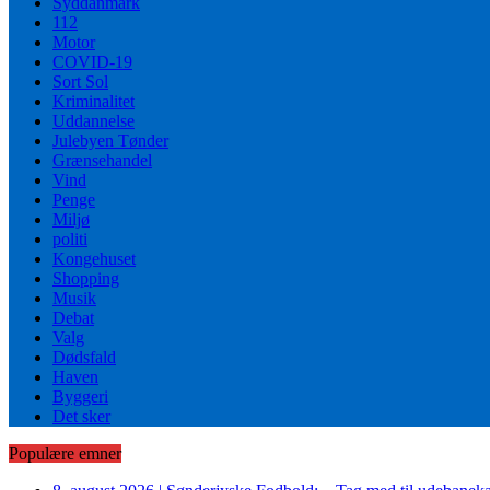
Syddanmark
112
Motor
COVID-19
Sort Sol
Kriminalitet
Uddannelse
Julebyen Tønder
Grænsehandel
Vind
Penge
Miljø
politi
Kongehuset
Shopping
Musik
Debat
Valg
Dødsfald
Haven
Byggeri
Det sker
Populære emner