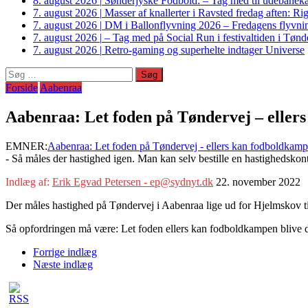
8. august 2026
|
Sønderjyske Fodbold: – Tag med til udebanek
7. august 2026
|
Masser af knallerter i Ravsted fredag aften: 
7. august 2026
|
DM i Ballonflyvning 2026 – Fredagens flyvnin
7. august 2026
|
– Tag med på Social Run i festivaltiden i Tø
7. august 2026
|
Retro-gaming og superhelte indtager Universe
Søg
efter:
Forside
Aabenraa
Aabenraa: Let foden på Tøndervej – eller
EMNER:
Aabenraa: Let foden på Tøndervej - ellers kan fodboldkamp
- Så måles der hastighed igen. Man kan selv bestille en hastighedskon
Indlæg af:
Erik Egvad Petersen - ep@sydnyt.dk
22. november 2022
Der måles hastighed på Tøndervej i Aabenraa lige ud for Hjelmskov t
Så opfordringen må være: Let foden ellers kan fodboldkampen blive d
Forrige indlæg
Næste indlæg