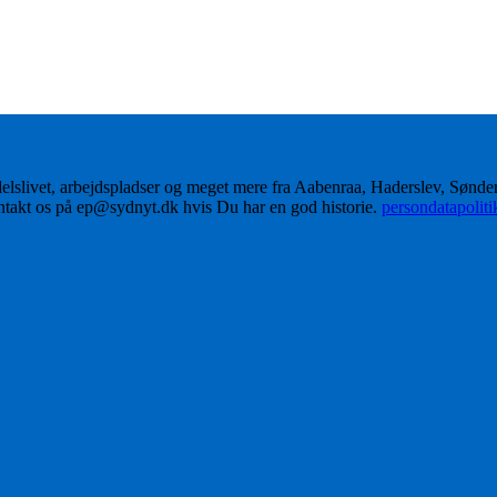
delslivet, arbejdspladser og meget mere fra Aabenraa, Haderslev, Sønd
ontakt os på ep@sydnyt.dk hvis Du har en god historie.
persondatapolit