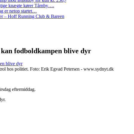
amp mod Brøndby for kun kr. 250,-
Rigtige knægte kører Tårnby….
g er netop startet…
nder – Hoff Running Club & Bareen
s kan fodboldkampen blive dyr
en blive dyr
trol hos politiet. Foto: Erik Egvad Petersen - www.sydnyt.dk
irsdag eftermiddag.
yr.