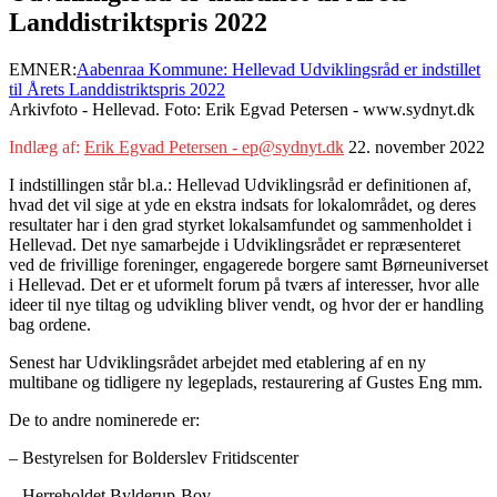
Landdistriktspris 2022
EMNER:
Aabenraa Kommune: Hellevad Udviklingsråd er indstillet
til Årets Landdistriktspris 2022
Arkivfoto - Hellevad. Foto: Erik Egvad Petersen - www.sydnyt.dk
Indlæg af:
Erik Egvad Petersen - ep@sydnyt.dk
22. november 2022
I indstillingen står bl.a.: Hellevad Udviklingsråd er definitionen af,
hvad det vil sige at yde en ekstra indsats for lokalområdet, og deres
resultater har i den grad styrket lokalsamfundet og sammenholdet i
Hellevad. Det nye samarbejde i Udviklingsrådet er repræsenteret
ved de frivillige foreninger, engagerede borgere samt Børneuniverset
i Hellevad. Det er et uformelt forum på tværs af interesser, hvor alle
ideer til nye tiltag og udvikling bliver vendt, og hvor der er handling
bag ordene.
Senest har Udviklingsrådet arbejdet med etablering af en ny
multibane og tidligere ny legeplads, restaurering af Gustes Eng mm.
De to andre nominerede er:
– Bestyrelsen for Bolderslev Fritidscenter
– Herreholdet Bylderup-Bov