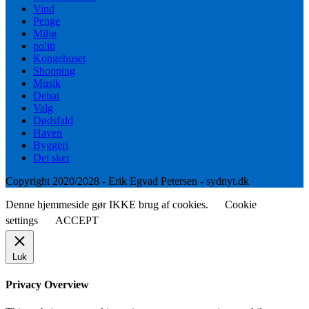
Vind
Penge
Miljø
politi
Kongehuset
Shopping
Musik
Debat
Valg
Dødsfald
Haven
Byggeri
Det sker
Copyright 2020/2028 - Erik Egvad Petersen - sydnyt.dk
Denne hjemmeside gør IKKE brug af cookies.
Cookie
settings
ACCEPT
Luk
Privacy Overview