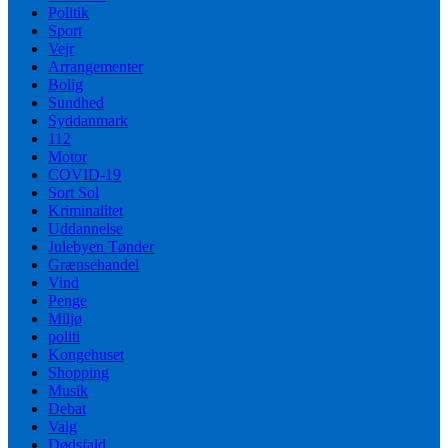
Politik
Sport
Vejr
Arrangementer
Bolig
Sundhed
Syddanmark
112
Motor
COVID-19
Sort Sol
Kriminalitet
Uddannelse
Julebyen Tønder
Grænsehandel
Vind
Penge
Miljø
politi
Kongehuset
Shopping
Musik
Debat
Valg
Dødsfald