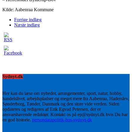
Kilde: Aabenraa Kommune
Forrige indlæg
Næste indlæg
Sydnyt.dk
Her kan du læse om nyheder, arrangementer, sport, natur, hobby,
handelslivet, arbejdspladser og meget mere fra Aabenraa, Haderslev,
Sønderborg, Tønder, Danmark og den store vide verden. Siden
opdateres og redigeres af Erik Egvad Petersen, der er
ansvarshavende redaktør. Kontakt os på ep@sydnyt.dk hvis Du har
en god historie.
persondatapolitik-hos-sydnyt-dk