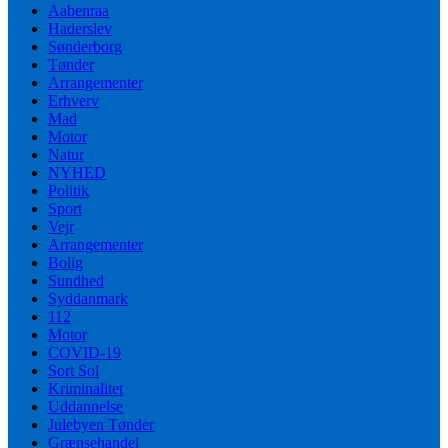
Aabenraa
Haderslev
Sønderborg
Tønder
Arrangementer
Erhverv
Mad
Motor
Natur
NYHED
Politik
Sport
Vejr
Arrangementer
Bolig
Sundhed
Syddanmark
112
Motor
COVID-19
Sort Sol
Kriminalitet
Uddannelse
Julebyen Tønder
Grænsehandel