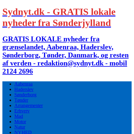
Sydnyt.dk - GRATIS lokale
nyheder fra Sønderjylland
GRATIS LOKALE nyheder fra
grænselandet, Aabenraa, Haderslev,
Sønderborg, Tønder, Danmark, og resten
af verden - redaktion@sydnyt.dk - mobil
2124 2696
Aabenraa
Haderslev
Sønderborg
Tønder
Arrangementer
Erhverv
Mad
Motor
Natur
NYHED