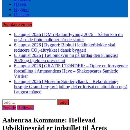
Haven
Byggeri
Det sker
Populære emner
6. august 2026
|
DM i Ballonflyvning 2026 – Sådan kan du
også se de flotte balloner når de starter
6. august 2026
|
Byggeri: Biokul i letklinkerblokke skal
reducere CO₂-aftrykket i dansk byggeri
6. august 2026
|
Tæl pindsvin nu på lørdag den 8. august
2026 og hjælp en presset art
6. august 2026
|
GRATIS I TØNDER: – Oplev en forrygende
forestilling i Amtmandens Have – Shakespeares Samlede
Værker
6. august 2026
|
Museum Sønderjylland: – Rekordmange
besøgte Gram Lergrav i juli og det er fortsat en attraktion også
i august måned
Søg
efter:
Forside
Hellevad
Aabenraa Kommune: Hellevad
Udviklingsråd er indstillet til Årets