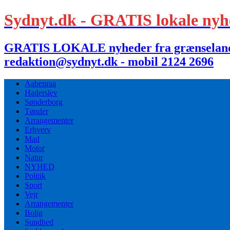
Sydnyt.dk - GRATIS lokale nyh
GRATIS LOKALE nyheder fra grænselandet,
redaktion@sydnyt.dk - mobil 2124 2696
Aabenraa
Haderslev
Sønderborg
Tønder
Arrangementer
Erhverv
Mad
Motor
Natur
NYHED
Politik
Sport
Vejr
Arrangementer
Bolig
Sundhed