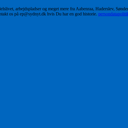
delslivet, arbejdspladser og meget mere fra Aabenraa, Haderslev, Sønd
ontakt os på ep@sydnyt.dk hvis Du har en god historie.
persondatapolit