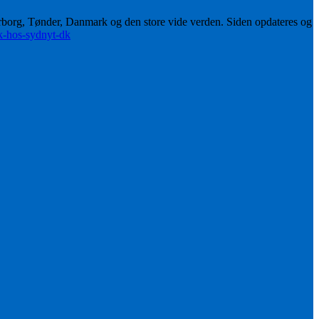
erborg, Tønder, Danmark og den store vide verden. Siden opdateres og
ik-hos-sydnyt-dk