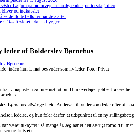
ernitplader fra 1. august 2026
 ved Øster Løgum på motorvejen i nordgående spor torsdag aften
bliver nu indkapslet
e de flotte balloner når de starter
re CO₂-aftrykket i dansk byggeri
leder af Bolderslev Børnehus
slev Børnehus
de, inden hun 1. maj begynder som ny leder. Foto: Privat
fra 1. maj leder i samme institution. Hun overtager jobbet fra Grethe 
Børnehus.
lev Børnehus. 46-årige Heidi Andersen tiltræder som leder efter at have
 i ledelse, og hun føler derfor, at tidspunktet til en ny stillingsbetegn
ar været tilknyttet i så mange år. Jeg har et helt særligt forhold til i
ersen og fortsætter: