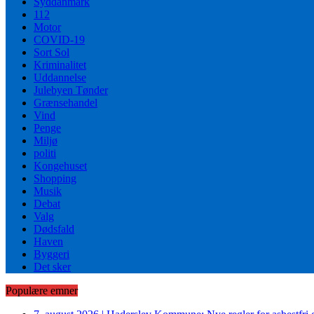
Syddanmark
112
Motor
COVID-19
Sort Sol
Kriminalitet
Uddannelse
Julebyen Tønder
Grænsehandel
Vind
Penge
Miljø
politi
Kongehuset
Shopping
Musik
Debat
Valg
Dødsfald
Haven
Byggeri
Det sker
Populære emner