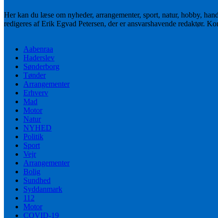
Her kan du læse om nyheder, arrangementer, sport, natur, hobby, han
redigeres af Erik Egvad Petersen, der er ansvarshavende redaktør. K
Aabenraa
Haderslev
Sønderborg
Tønder
Arrangementer
Erhverv
Mad
Motor
Natur
NYHED
Politik
Sport
Vejr
Arrangementer
Bolig
Sundhed
Syddanmark
112
Motor
COVID-19