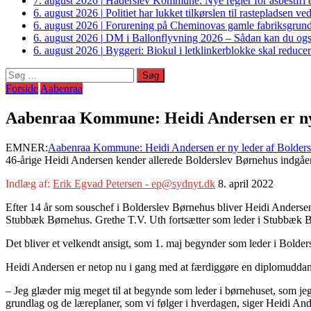
7. august 2026
|
Haderslev Kommune: Nye regler for asbestfri et
6. august 2026
|
Politiet har lukket tilkørslen til rastepladsen
6. august 2026
|
Forurening på Cheminovas gamle fabriksgrund 
6. august 2026
|
DM i Ballonflyvning 2026 – Sådan kan du også s
6. august 2026
|
Byggeri: Biokul i letklinkerblokke skal reduce
Søg
efter:
Forside
Aabenraa
Aabenraa Kommune: Heidi Andersen er ny 
EMNER:
Aabenraa Kommune: Heidi Andersen er ny leder af Bolder
46-årige Heidi Andersen kender allerede Bolderslev Børnehus indgåen
Indlæg af:
Erik Egvad Petersen - ep@sydnyt.dk
8. april 2022
Efter 14 år som souschef i Bolderslev Børnehus bliver Heidi Andersen 
Stubbæk Børnehus. Grethe T.V. Uth fortsætter som leder i Stubbæk 
Det bliver et velkendt ansigt, som 1. maj begynder som leder i Bolders
Heidi Andersen er netop nu i gang med at færdiggøre en diplomuddannelse
– Jeg glæder mig meget til at begynde som leder i børnehuset, som jeg h
grundlag og de læreplaner, som vi følger i hverdagen, siger Heidi And