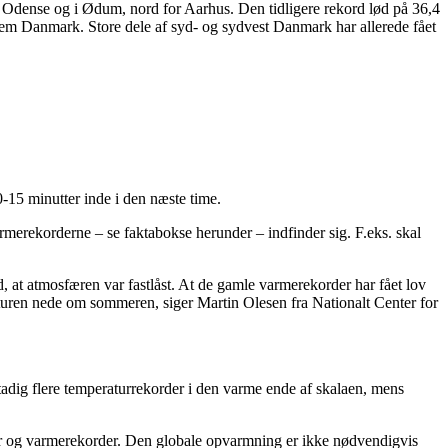
or Odense og i Ødum, nord for Aarhus. Den tidligere rekord lød på 36,4
nnem Danmark. Store dele af syd- og sydvest Danmark har allerede fået
0-15 minutter inde i den næste time.
varmerekorderne – se faktabokse herunder – indfinder sig. F.eks. skal
, at atmosfæren var fastlåst. At de gamle varmerekorder har fået lov
eraturen nede om sommeren, siger Martin Olesen fra Nationalt Center for
tadig flere temperaturrekorder i den varme ende af skalaen, mens
rer og varmerekorder. Den globale opvarmning er ikke nødvendigvis