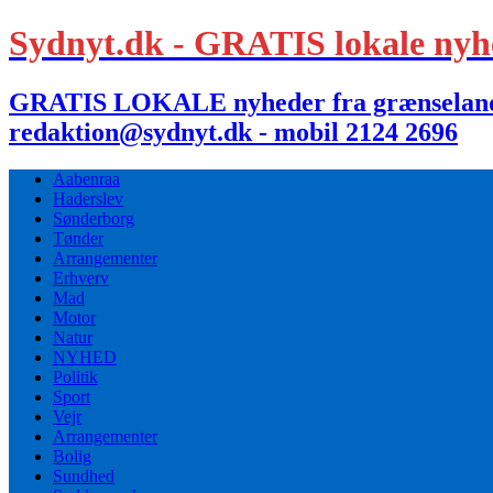
Sydnyt.dk - GRATIS lokale nyh
GRATIS LOKALE nyheder fra grænselandet,
redaktion@sydnyt.dk - mobil 2124 2696
Aabenraa
Haderslev
Sønderborg
Tønder
Arrangementer
Erhverv
Mad
Motor
Natur
NYHED
Politik
Sport
Vejr
Arrangementer
Bolig
Sundhed