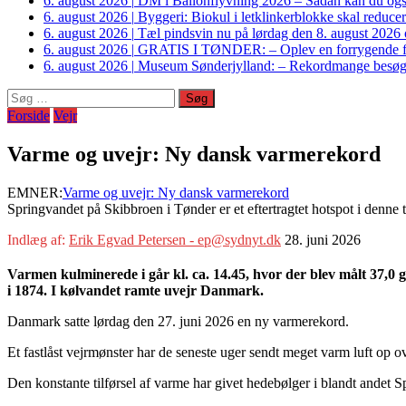
6. august 2026
|
DM i Ballonflyvning 2026 – Sådan kan du også s
6. august 2026
|
Byggeri: Biokul i letklinkerblokke skal reduce
6. august 2026
|
Tæl pindsvin nu på lørdag den 8. august 2026 o
6. august 2026
|
GRATIS I TØNDER: – Oplev en forrygende fo
6. august 2026
|
Museum Sønderjylland: – Rekordmange besøgte G
Søg
efter:
Forside
Vejr
Varme og uvejr: Ny dansk varmerekord
EMNER:
Varme og uvejr: Ny dansk varmerekord
Springvandet på Skibbroen i Tønder er et eftertragtet hotspot i denn
Indlæg af:
Erik Egvad Petersen - ep@sydnyt.dk
28. juni 2026
Varmen kulminerede i går kl. ca. 14.45, hvor der blev målt 37,0
i 1874. I kølvandet ramte uvejr Danmark.
Danmark satte lørdag den 27. juni 2026 en ny varmerekord.
Et fastlåst vejrmønster har de seneste uger sendt meget varm luft op o
Den konstante tilførsel af varme har givet hedebølger i blandt andet S