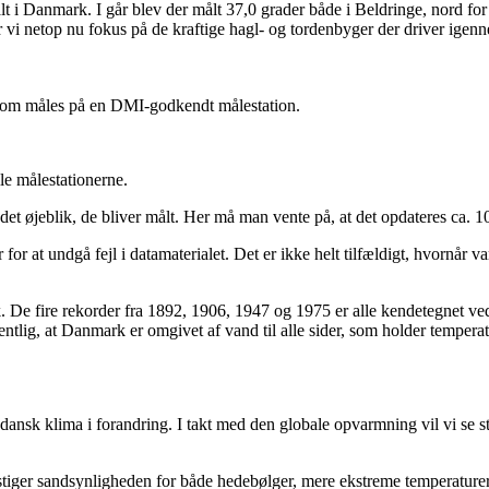
lt i Danmark. I går blev der målt 37,0 grader både i Beldringe, nord f
r vi netop nu fokus på de kraftige hagl- og tordenbyger der driver ige
om måles på en DMI-godkendt målestation.
le målestationerne.
 det øjeblik, de bliver målt. Her må man vente på, at det opdateres ca. 1
 for at undgå fejl i datamaterialet. Det er ikke helt tilfældigt, hvornår 
k. De fire rekorder fra 1892, 1906, 1947 og 1975 er alle kendetegnet ved
ormentlig, at Danmark er omgivet af vand til alle sider, som holder temp
dansk klima i forandring. I takt med den globale opvarmning vil vi se s
, stiger sandsynligheden for både hedebølger, mere ekstreme temperatu