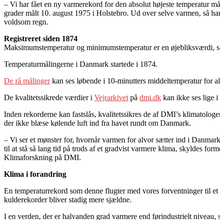
– Vi har fået en ny varmerekord for den absolut højeste temperatur må
grader målt 10. august 1975 i Holstebro. Ud over selve varmen, så ha
voldsom regn.
Registreret siden 1874
Maksimumstemperatur og minimumstemperatur er en øjebliksværdi, s
Temperaturmålingerne i Danmark startede i 1874.
De rå målinger
kan ses løbende i 10-minutters middeltemperatur for al
De kvalitetssikrede værdier i
Vejrarkivet
på
dmi.dk
kan ikke ses lige i
Inden rekorderne kan fastslås, kvalitetssikres de af DMI’s klimatologer
der ikke blæse kølende luft ind fra havet rundt om Danmark.
– Vi ser et mønster for, hvornår varmen for alvor sætter ind i Danmar
til at stå så lang tid på trods af et gradvist varmere klima, skyldes f
Klimaforskning på DMI.
Klima i forandring
En temperaturrekord som denne flugter med vores forventninger til et 
kulderekorder bliver stadig mere sjældne.
I en verden, der er halvanden grad varmere end førindustrielt niveau