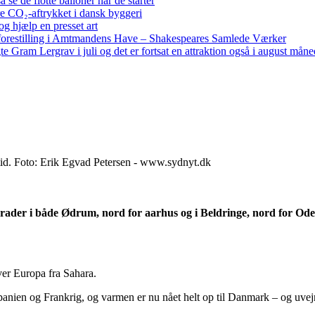
e de flotte balloner når de starter
re CO₂-aftrykket i dansk byggeri
g hjælp en presset art
restilling i Amtmandens Have – Shakespeares Samlede Værker
ram Lergrav i juli og det er fortsat en attraktion også i august måne
e tid. Foto: Erik Egvad Petersen - www.sydnyt.dk
 grader i både Ødrum, nord for aarhus og i Beldringe, nord for Od
ver Europa fra Sahara.
panien og Frankrig, og varmen er nu nået helt op til Danmark – og uvejr