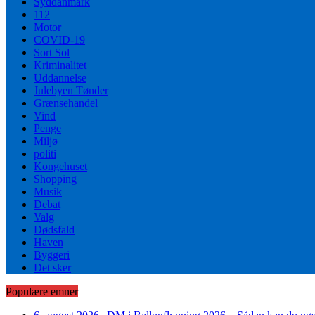
Syddanmark
112
Motor
COVID-19
Sort Sol
Kriminalitet
Uddannelse
Julebyen Tønder
Grænsehandel
Vind
Penge
Miljø
politi
Kongehuset
Shopping
Musik
Debat
Valg
Dødsfald
Haven
Byggeri
Det sker
Populære emner