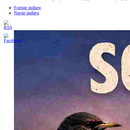
Forrige indlæg
Næste indlæg