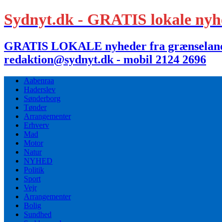
Sydnyt.dk - GRATIS lokale nyh
GRATIS LOKALE nyheder fra grænselandet,
redaktion@sydnyt.dk - mobil 2124 2696
Aabenraa
Haderslev
Sønderborg
Tønder
Arrangementer
Erhverv
Mad
Motor
Natur
NYHED
Politik
Sport
Vejr
Arrangementer
Bolig
Sundhed