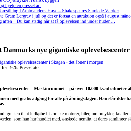
re CO₂-aftrykket i dansk byggeri
g hjælp en presset art
restilling i Amtmandens Have – Shakespeares Samlede Værker
ram Lergrav i juli og det er fortsat en attraktion også i august måne
 aften – Du kan stadig når at få oplevelsen ind under huden…
Danmarks nye gigantiske oplevelsescenter i
antiske oplevelsescenter i Skagen - det åbner i morgen
 fra 1926. Pressefoto
 oplevelsescenter – Maskinrummet – på over 10.000 kvadratmeter åb
 med gratis adgang for alle på åbningsdagen. Han slår ikke bare 
se.
t gnisten til at indkøbe historiske motorer, biler, motorcykler, knall
rden, som han har handlet med, ønskede nemlig, at deres samlinger skulle