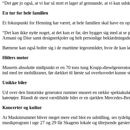
“Det gør jo også, at vi har så stort et lager af genstande, at vi kan u
En tur for hele familien
Et fokuspunkt for Henning har været, at hele familien skal have en o
“Det kan ikke nytte noget, at det kun er far, der hygger sig med at se
Armani og Dior samt designerkjoler og helt personlige beklædningsdel
Børnene kan også boltre sig i de maritime legeområder, hvor de kan 
Hitlers motor
Museets absolutte midtpunkt er en 70 tons tung Krupp-dieselgenerator 
ind med tre mobilkraner, før dækket til første sal overhovedet kunne st
Unikke biler
Ud over den historiske generator rummer museet en række spektakulær
køretøjer. Blandt de mest værdifulde biler er en sjælden Mercedes-Be
Koncerter og kultur
At Maskinrummet bliver meget mere end blot en udstilling, ses tydeligt
musikprogram i uge 27 og 29 får Skagens lokale og tilrejsende gæst