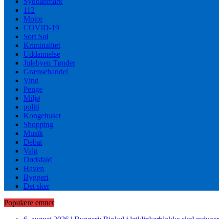
Syddanmark
112
Motor
COVID-19
Sort Sol
Kriminalitet
Uddannelse
Julebyen Tønder
Grænsehandel
Vind
Penge
Miljø
politi
Kongehuset
Shopping
Musik
Debat
Valg
Dødsfald
Haven
Byggeri
Det sker
Populære emner