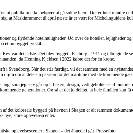
or, at publikum ikke behøver at gå sultne hjem. Der er intet mindre end 
 sig, at Maskinrummet til april næste år er vært for Michelinguidens ku
raktioner og flydende hotelmuligheder. Ud over de hoteller, lejligheder
på et ombygget fyrskib.
 Rev var det sidste. Det blev bygget i Faaborg i 1911 og tilbragte de se
a hinanden, da Henning Kjeldsen i 2022 købte det for én krone.
ærft i Svendborg. Når det står færdigt, vil det sammen med en nyistands
sin drøm om at dele sin passion for det maritime med de kommende gæst
 ting, som jeg selv går op i: fiskeri, design, vedligeholdelse af motorer 
e kommende generationer. Og så er det jo dejligt, at hele familien kan f
sen af det kolossale byggeri på havnen i Skagen er alt sammen dokumen
s nye, store oplevelsescenter.
ske oplevelsescenter i Skagen – det åbnede i går. Pressefoto