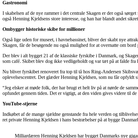
Gastronomi
I skabelsen af de nye rammer i det centrale Skagen er der også sørget f
også Henning Kjeldsens store interesse, og han har blandt andet sikret
Ombygger historiske skibe for millioner
Også lige uden for museet, i havnebassinet, bliver der skabt nye att
Skagen, får de besøgende nu også mulighed for at overnatte om bord 
Der blev i alt bygget 21 af de klassiske fyrskibe i Danmark, og Skagen
som café. Skibet blev dog ikke vedligeholdt og var tæt på at falde fr
Nu bliver fyrskibet renoveret fra top til tå hos Ring-Andersen Skibsv
oplevelsescentret. Det glæder Henning Kjeldsen, som nu får opfyldt 
“Jeg elsker at møde folk, der har brugt et helt liv på at nørde de samme
opfundet gennem tiden. Det er vigtigt, at den viden gives videre til d
YouTube-stjerne
Indkøbet af de mange sjældne genstande fra hele verden og tilblivel
ret private Henning Kjeldsen i hans bestræbelser på at bygge Danmark
Milliardæren Henning Kjeldsen har bygget Danmarks nye giganti