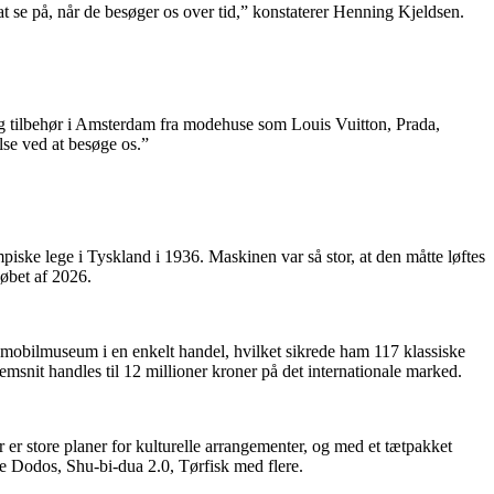
 at se på, når de besøger os over tid,” konstaterer Henning Kjeldsen.
r og tilbehør i Amsterdam fra modehuse som Louis Vuitton, Prada,
lse ved at besøge os.”
iske lege i Tyskland i 1936. Maskinen var så stor, at den måtte løftes
løbet af 2026.
mobilmuseum i en enkelt handel, hvilket sikrede ham 117 klassiske
snit handles til 12 millioner kroner på det internationale marked.
 er store planer for kulturelle arrangementer, og med et tætpakket
 Dodos, Shu-bi-dua 2.0, Tørfisk med flere.