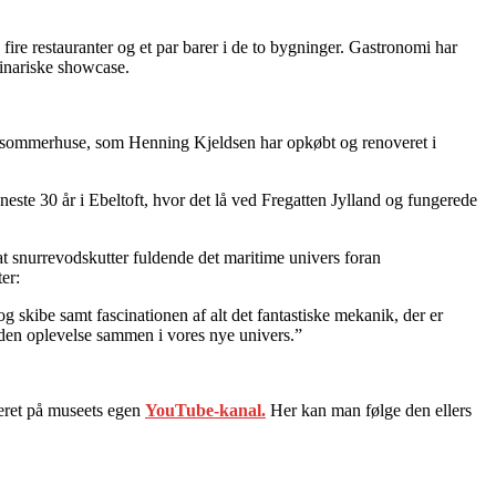
fire restauranter og et par barer i de to bygninger. Gastronomi har
linariske showcase.
 og sommerhuse, som Henning Kjeldsen har opkøbt og renoveret i
neste 30 år i Ebeltoft, hvor det lå ved Fregatten Jylland og fungerede
at snurrevodskutter fuldende det maritime univers foran
er:
og skibe samt fascinationen af alt det fantastiske mekanik, der er
å den oplevelse sammen i vores nye univers.”
teret på museets egen
YouTube-kanal.
Her kan man følge den ellers