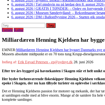
6. august 2026
|
Byggeri: Biokul i letklinkerblokke skal reduce
6. august 2026
|
Tæl pindsvin nu på lørdag den 8. august 2026 o
6. august 2026
|
GRATIS I TØNDER: – Oplev en forrygende fo
6. august 2026
|
Museum Sønderjylland: – Rekordmange besøgte G
6. august 2026
|
DM i Ballonflyvning 2026 – Starten gik onsdag
Søg
efter:
Forside
Kultur
Milliardæren Henning Kjeldsen har bygget 
EMNER:
Milliardæren Henning Kjeldsen har bygget Danmarks nye gig
Museets absolutte midtpunkt er en 70 tons tung Krupp-dieselgenerator
Indlæg af:
Erik Egvad Petersen - ep@sydnyt.dk
28. juni 2026
Efter tre års byggeri på havnekanten i Skagen står et helt unikt
Her byder forhenværende fiskeskipper Henning Kjeldsen velkommen
epoke i Skagen, der nu kan tilbyde turister en oplevelse i særklas
Det er Henning Kjeldsens passion for motorer og mekanik, der har tænd
at samlingen endte med at blive enorm. Mange af de samlere fra hele ve
komplette samlinger.