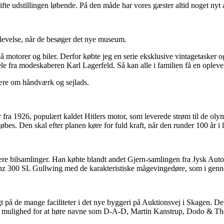
dskifte udstillingen løbende. På den måde har vores gæster altid noget nyt
plevelse, når de besøger det nye museum.
 på motorer og biler. Derfor købte jeg en serie eksklusive vintagetaske
e fra modeskaberen Karl Lagerfeld. Så kan alle i familien få en opleve
lære om håndværk og sejlads.
fra 1926, populært kaldet Hitlers motor, som leverede strøm til de olymp
øbes. Den skal efter planen køre for fuld kraft, når den runder 100 år i 
e bilsamlinger. Han købte blandt andet Gjern-samlingen fra Jysk Auto
nz 300 SL Gullwing med de karakteristiske mågevingedøre, som i gennem
 på de mange faciliteter i det nye byggeri på Auktionsvej i Skagen. Der
er mulighed for at høre navne som D-A-D, Martin Kanstrup, Dodo & The