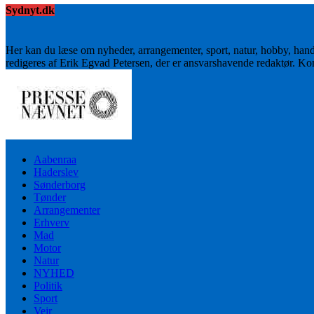
Sydnyt.dk
Her kan du læse om nyheder, arrangementer, sport, natur, hobby, han
redigeres af Erik Egvad Petersen, der er ansvarshavende redaktør. K
Aabenraa
Haderslev
Sønderborg
Tønder
Arrangementer
Erhverv
Mad
Motor
Natur
NYHED
Politik
Sport
Vejr