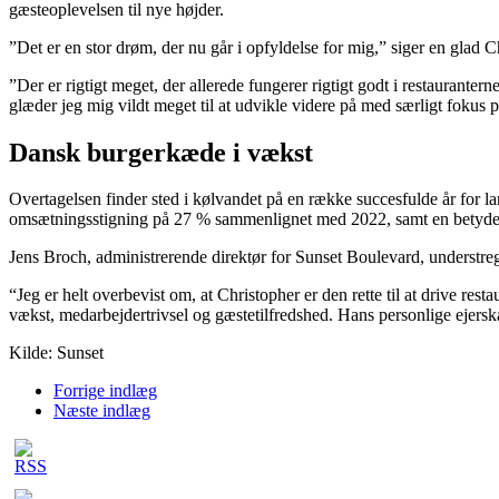
gæsteoplevelsen til nye højder.
”Det er en stor drøm, der nu går i opfyldelse for mig,” siger en glad
”Der er rigtigt meget, der allerede fungerer rigtigt godt i restaurante
glæder jeg mig vildt meget til at udvikle videre på med særligt fokus 
Dansk burgerkæde i vækst
Overtagelsen finder sted i kølvandet på en række succesfulde år for 
omsætningsstigning på 27 % sammenlignet med 2022, samt en betydelig 
Jens Broch, administrerende direktør for Sunset Boulevard, understreg
“Jeg er helt overbevist om, at Christopher er den rette til at drive res
vækst, medarbejdertrivsel og gæstetilfredshed. Hans personlige ejerska
Kilde: Sunset
Forrige indlæg
Næste indlæg