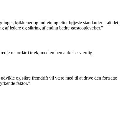
gninger, køkkener og indretning efter højeste standarder – alt det
ing af ledere og sikring af endnu bedre gæsteoplevelser.”
 tredje rekordår i træk, med en bemærkelsesværdig
udvikle og sikre fremdrift vil være med til at drive den fortsatte
tyrkende faktor.”