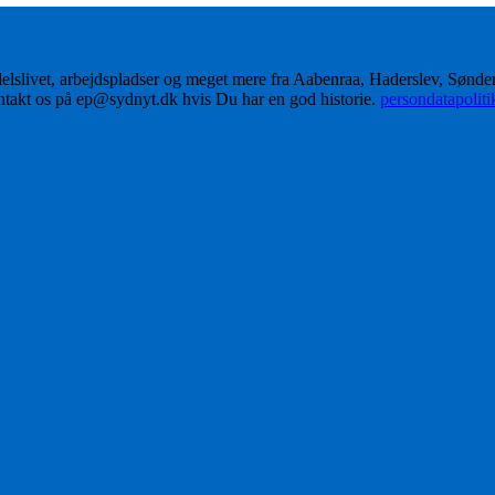
delslivet, arbejdspladser og meget mere fra Aabenraa, Haderslev, Sønd
ontakt os på ep@sydnyt.dk hvis Du har en god historie.
persondatapolit