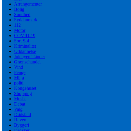
Arrangementer
Bolig
Sundhed
Syddanmark
112
Motor
COVID-19
Sort Sol
Kriminalitet
Uddannelse
Julebyen Tønder
Grænsehandel
Vind
Penge
Miljø
politi
Kongehuset
Shopping
Musik
Debat
Valg
Dødsfald
Haven
Byggeri
Det sker