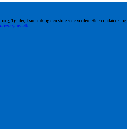
erborg, Tønder, Danmark og den store vide verden. Siden opdateres og
ik-hos-sydnyt-dk