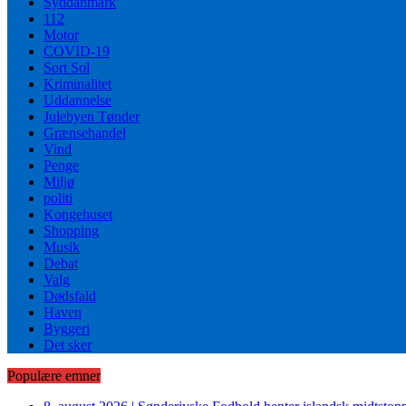
Syddanmark
112
Motor
COVID-19
Sort Sol
Kriminalitet
Uddannelse
Julebyen Tønder
Grænsehandel
Vind
Penge
Miljø
politi
Kongehuset
Shopping
Musik
Debat
Valg
Dødsfald
Haven
Byggeri
Det sker
Populære emner