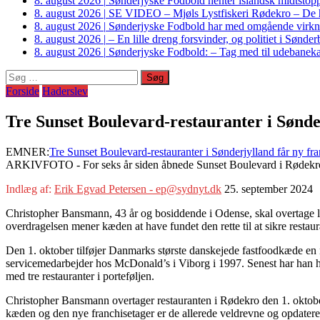
8. august 2026
|
Sønderjyske Fodbold henter islandsk midtstop
8. august 2026
|
SE VIDEO – Mjøls Lystfiskeri Rødekro – De hu
8. august 2026
|
Sønderjyske Fodbold har med omgående virkni
8. august 2026
|
– En lille dreng forsvinder, og politiet i Sønd
8. august 2026
|
Sønderjyske Fodbold: – Tag med til udebanek
Søg
efter:
Forside
Haderslev
Tre Sunset Boulevard-restauranter i Sønde
EMNER:
Tre Sunset Boulevard-restauranter i Sønderjylland får ny f
ARKIVFOTO - For seks år siden åbnede Sunset Boulevard i Rødekro.
Indlæg af:
Erik Egvad Petersen - ep@sydnyt.dk
25. september 2024
Christopher Bansmann, 43 år og bosiddende i Odense, skal overtage le
overdragelsen mener kæden at have fundet den rette til at sikre restau
Den 1. oktober tilføjer Danmarks største danskejede fastfoodkæde en 
servicemedarbejder hos McDonald’s i Viborg i 1997. Senest har han ha
med tre restauranter i porteføljen.
Christopher Bansmann overtager restauranten i Rødekro den 1. oktober
kæden og den nye franchisetager er de allerede veldrevne og opdaterede