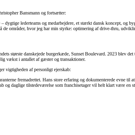
 Christopher Bansmann og fortsætter:
rne – dygtige lederteams og medarbejdere, et stærkt dansk koncept, og by
på de områder, hvor jeg har min styrke: optimering af drive-thru, udvikl
landets største danskejede burgerkæde, Sunset Boulevard. 2023 blev det
vækst i antallet af gæster og transaktioner.
er vigtigheden af personligt ejerskab:
tauranterne fremadrettet. Hans store erfaring og dokumenterede evne til at 
b og daglige tilstedeværelse som franchisetager vil helt klart være en s