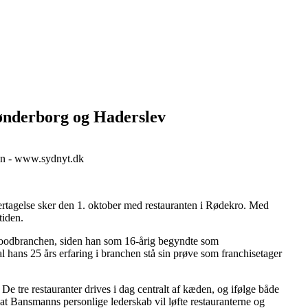
Sønderborg og Haderslev
en - www.sydnyt.dk
ertagelse sker den 1. oktober med restauranten i Rødekro. Med
tiden.
stfoodbranchen, siden han som 16-årig begyndte som
 hans 25 års erfaring i branchen stå sin prøve som franchisetager
 tre restauranter drives i dag centralt af kæden, og ifølge både
 at Bansmanns personlige lederskab vil løfte restauranterne og