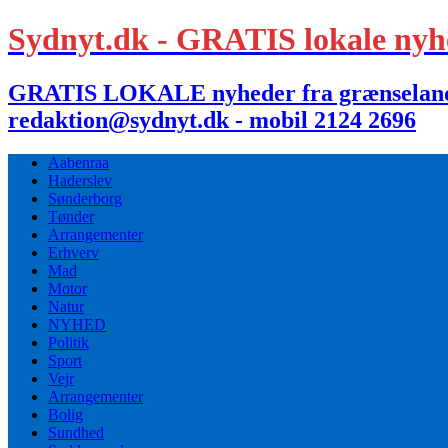
Sydnyt.dk - GRATIS lokale nyh
GRATIS LOKALE nyheder fra grænselandet,
redaktion@sydnyt.dk - mobil 2124 2696
Aabenraa
Haderslev
Sønderborg
Tønder
Arrangementer
Erhverv
Mad
Motor
Natur
NYHED
Politik
Sport
Vejr
Arrangementer
Bolig
Sundhed