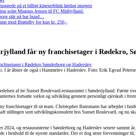
per
ggede på et billigt kineserblink lørdag morgen
ng solgt Magnus Jensen til FC Midtjylland.
erborg står på bar bund…
amp mod Brøndby for kun kr. 250,-
rjylland får ny franchisetager i Rødekro, 
ranchisetager i Rødekro Sønderborg og Haderslev
 I år åbner de også i Hammelev i Haderslev. Foto: Erik Egvad Peters
delsen af tre Sunset Boulevard-restauranter i Sønderjylland. Første ov
ranternes fortsatte vækst og udvikling gennem personligt ejerskab i frem
ny franchisetager til sit team. Christopher Bansmann har arbejdet i fa
ft stillingen som udviklingskonsulent hos Sunset Boulevard, og nu skal
 2024, og restauranterne i Sønderborg og Haderslev senere samme år. De
 i henhold til de nyeste standarder. Der er dog store forventninger til,