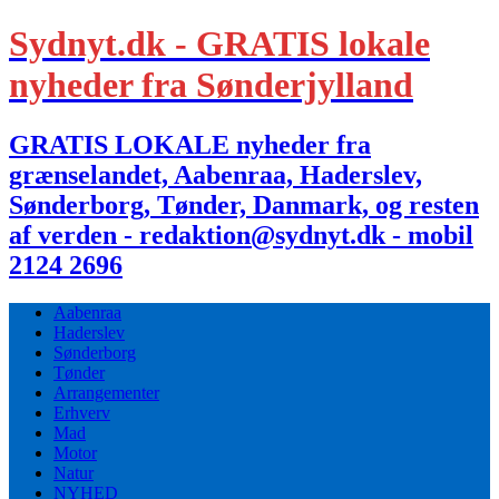
Sydnyt.dk - GRATIS lokale
nyheder fra Sønderjylland
GRATIS LOKALE nyheder fra
grænselandet, Aabenraa, Haderslev,
Sønderborg, Tønder, Danmark, og resten
af verden - redaktion@sydnyt.dk - mobil
2124 2696
Aabenraa
Haderslev
Sønderborg
Tønder
Arrangementer
Erhverv
Mad
Motor
Natur
NYHED