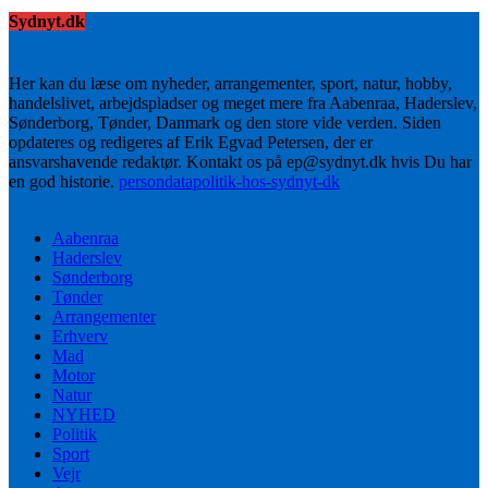
Sydnyt.dk
Her kan du læse om nyheder, arrangementer, sport, natur, hobby,
handelslivet, arbejdspladser og meget mere fra Aabenraa, Haderslev,
Sønderborg, Tønder, Danmark og den store vide verden. Siden
opdateres og redigeres af Erik Egvad Petersen, der er
ansvarshavende redaktør. Kontakt os på ep@sydnyt.dk hvis Du har
en god historie.
persondatapolitik-hos-sydnyt-dk
Aabenraa
Haderslev
Sønderborg
Tønder
Arrangementer
Erhverv
Mad
Motor
Natur
NYHED
Politik
Sport
Vejr