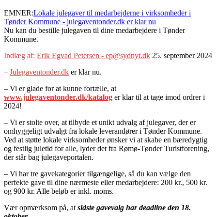
EMNER:
Lokale julegaver til medarbejderne i virksomheder i
Tønder Kommune - julegaventonder.dk er klar nu
Nu kan du bestille julegaven til dine medarbejdere i Tønder
Kommune.
Indlæg af:
Erik Egvad Petersen - ep@sydnyt.dk
25. september 2024
–
Julegaventonder.dk
er klar nu.
– Vi er glade for at kunne fortælle, at
www.julegaventonder.dk/katalog
er klar til at tage imod ordrer i
2024!
– Vi er stolte over, at tilbyde et unikt udvalg af julegaver, der er
omhyggeligt udvalgt fra lokale leverandører i Tønder Kommune.
Ved at støtte lokale virksomheder ønsker vi at skabe en bæredygtig
og festlig juletid for alle, lyder det fra Rømø-Tønder Turistforening,
der står bag julegaveportalen.
– Vi har tre gavekategorier tilgængelige, så du kan vælge den
perfekte gave til dine nærmeste eller medarbejdere: 200 kr., 500 kr.
og 900 kr. Alle beløb er inkl. moms.
Vær opmærksom på, at
sidste gavevalg har deadline den 18.
oktober
.