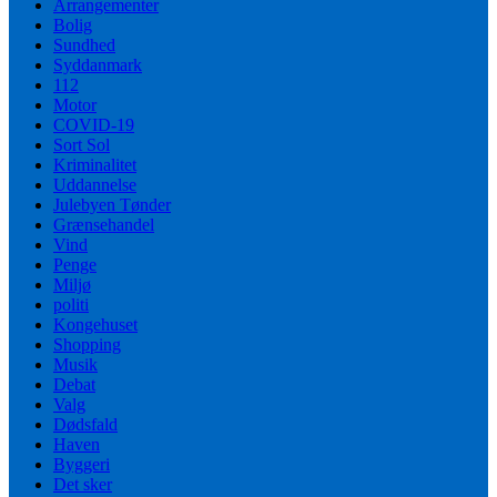
Arrangementer
Bolig
Sundhed
Syddanmark
112
Motor
COVID-19
Sort Sol
Kriminalitet
Uddannelse
Julebyen Tønder
Grænsehandel
Vind
Penge
Miljø
politi
Kongehuset
Shopping
Musik
Debat
Valg
Dødsfald
Haven
Byggeri
Det sker