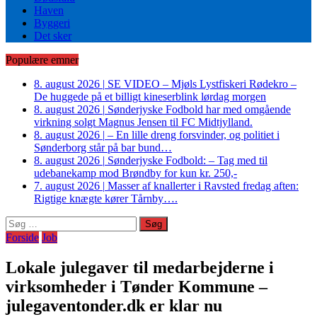
Haven
Byggeri
Det sker
Populære emner
8. august 2026
|
SE VIDEO – Mjøls Lystfiskeri Rødekro –
De huggede på et billigt kineserblink lørdag morgen
8. august 2026
|
Sønderjyske Fodbold har med omgående
virkning solgt Magnus Jensen til FC Midtjylland.
8. august 2026
|
– En lille dreng forsvinder, og politiet i
Sønderborg står på bar bund…
8. august 2026
|
Sønderjyske Fodbold: – Tag med til
udebanekamp mod Brøndby for kun kr. 250,-
7. august 2026
|
Masser af knallerter i Ravsted fredag aften:
Rigtige knægte kører Tårnby….
Søg
efter:
Forside
Job
Lokale julegaver til medarbejderne i
virksomheder i Tønder Kommune –
julegaventonder.dk er klar nu