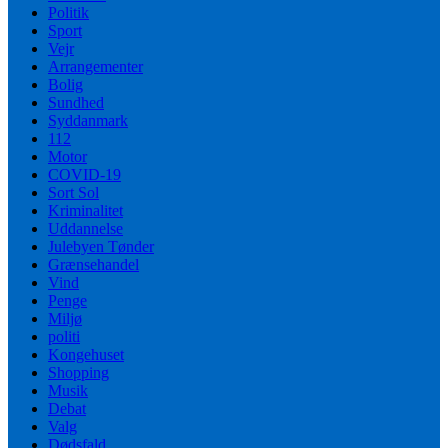
Politik
Sport
Vejr
Arrangementer
Bolig
Sundhed
Syddanmark
112
Motor
COVID-19
Sort Sol
Kriminalitet
Uddannelse
Julebyen Tønder
Grænsehandel
Vind
Penge
Miljø
politi
Kongehuset
Shopping
Musik
Debat
Valg
Dødsfald