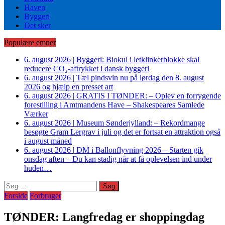
Haven
Byggeri
Det sker
Populære emner
6. august 2026
|
Byggeri: Biokul i letklinkerblokke skal
reducere CO₂-aftrykket i dansk byggeri
6. august 2026
|
Tæl pindsvin nu på lørdag den 8. august
2026 og hjælp en presset art
6. august 2026
|
GRATIS I TØNDER: – Oplev en forrygende
forestilling i Amtmandens Have – Shakespeares Samlede
Værker
6. august 2026
|
Museum Sønderjylland: – Rekordmange
besøgte Gram Lergrav i juli og det er fortsat en attraktion også
i august måned
6. august 2026
|
DM i Ballonflyvning 2026 – Starten gik
onsdag aften – Du kan stadig når at få oplevelsen ind under
huden…
Søg
efter:
Forside
Forbruger
TØNDER: Langfredag er shoppingdag