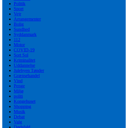
Politik
Sport
Vejr
Arrangementer
Bolig
Sundhed
Syddanmark
112
Motor
COVID-19
Sort Sol
Kriminalitet
Uddannelse
Julebyen Tønder
Grænsehandel
Vind
Penge
Miljø
politi
Kongehuset
Shopping
Musik
Debat
Valg
Dødsfald