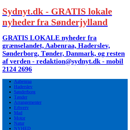
Sydnyt.dk - GRATIS lokale
nyheder fra Sønderjylland
GRATIS LOKALE nyheder fra
grænselandet, Aabenraa, Haderslev,
Sønderborg, Tønder, Danmark, og resten
af verden - redaktion@sydnyt.dk - mobil
2124 2696
Aabenraa
Haderslev
Sønderborg
Tønder
Arrangementer
Erhverv
Mad
Motor
Natur
NYHED