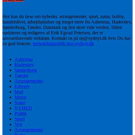
Her kan du læse om nyheder, arrangementer, sport, natur, hobby,
handelslivet, arbejdspladser og meget mere fra Aabenraa, Haderslev,
Sønderborg, Tønder, Danmark og den store vide verden. Siden
opdateres og redigeres af Erik Egvad Petersen, der er
ansvarshavende redaktør. Kontakt os på ep@sydnyt.dk hvis Du har
en god historie.
persondatapolitik-hos-sydnyt-dk
Aabenraa
Haderslev
Sønderborg
Tønder
Arrangementer
Erhverv
Mad
Motor
Natur
NYHED
Politik
Sport
Vejr
Arrangementer