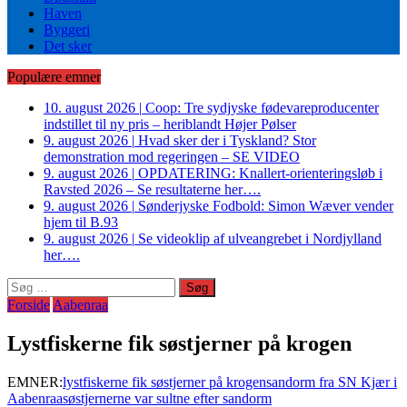
Haven
Byggeri
Det sker
Populære emner
10. august 2026
|
Coop: Tre sydjyske fødevareproducenter
indstillet til ny pris – heriblandt Højer Pølser
9. august 2026
|
Hvad sker der i Tyskland? Stor
demonstration mod regeringen – SE VIDEO
9. august 2026
|
OPDATERING: Knallert-orienteringsløb i
Ravsted 2026 – Se resultaterne her….
9. august 2026
|
Sønderjyske Fodbold: Simon Wæver vender
hjem til B.93
9. august 2026
|
Se videoklip af ulveangrebet i Nordjylland
her….
Søg
efter:
Forside
Aabenraa
Lystfiskerne fik søstjerner på krogen
EMNER:
lystfiskerne fik søstjerner på krogen
sandorm fra SN Kjær i
Aabenraa
søstjernerne var sultne efter sandorm