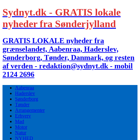
Sydnyt.dk - GRATIS lokale
nyheder fra Sønderjylland
GRATIS LOKALE nyheder fra
grænselandet, Aabenraa, Haderslev,
Sønderborg, Tønder, Danmark, og resten
af verden - redaktion@sydnyt.dk - mobil
2124 2696
Aabenraa
Haderslev
Sønderborg
Tønder
Arrangementer
Erhverv
Mad
Motor
Natur
NYHED