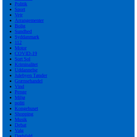
Politik
Sport
Vejr
Arrangementer
Bolig
Sundhed
Syddanmark
112
Motor
COVID-19
Sort Sol
Kriminalitet
Uddannelse
Julebyen Tønder
Grænsehandel
Vind
Penge
Miljø
politi
Kongehuset
Shopping
Musik
Debat
Valg
Dødsfald