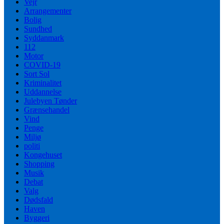
Vejr
Arrangementer
Bolig
Sundhed
Syddanmark
112
Motor
COVID-19
Sort Sol
Kriminalitet
Uddannelse
Julebyen Tønder
Grænsehandel
Vind
Penge
Miljø
politi
Kongehuset
Shopping
Musik
Debat
Valg
Dødsfald
Haven
Byggeri