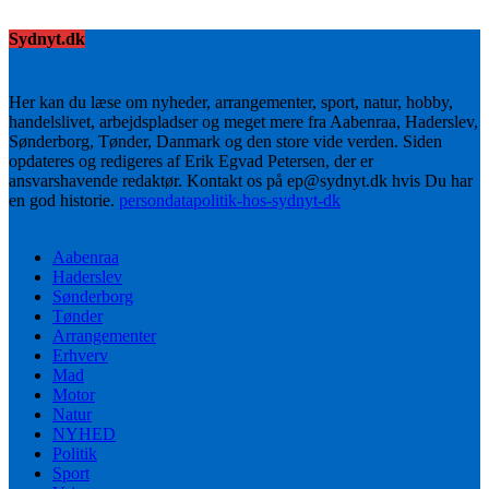
Sydnyt.dk
Her kan du læse om nyheder, arrangementer, sport, natur, hobby,
handelslivet, arbejdspladser og meget mere fra Aabenraa, Haderslev,
Sønderborg, Tønder, Danmark og den store vide verden. Siden
opdateres og redigeres af Erik Egvad Petersen, der er
ansvarshavende redaktør. Kontakt os på ep@sydnyt.dk hvis Du har
en god historie.
persondatapolitik-hos-sydnyt-dk
Aabenraa
Haderslev
Sønderborg
Tønder
Arrangementer
Erhverv
Mad
Motor
Natur
NYHED
Politik
Sport