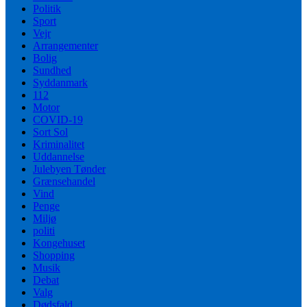
Politik
Sport
Vejr
Arrangementer
Bolig
Sundhed
Syddanmark
112
Motor
COVID-19
Sort Sol
Kriminalitet
Uddannelse
Julebyen Tønder
Grænsehandel
Vind
Penge
Miljø
politi
Kongehuset
Shopping
Musik
Debat
Valg
Dødsfald