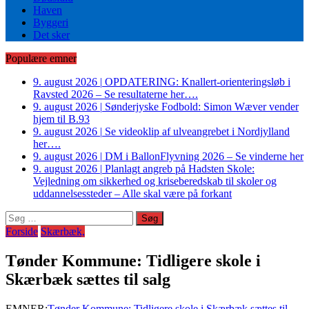
Haven
Byggeri
Det sker
Populære emner
9. august 2026
|
OPDATERING: Knallert-orienteringsløb i
Ravsted 2026 – Se resultaterne her….
9. august 2026
|
Sønderjyske Fodbold: Simon Wæver vender
hjem til B.93
9. august 2026
|
Se videoklip af ulveangrebet i Nordjylland
her….
9. august 2026
|
DM i BallonFlyvning 2026 – Se vinderne her
9. august 2026
|
Planlagt angreb på Hadsten Skole:
Vejledning om sikkerhed og kriseberedskab til skoler og
uddannelsessteder – Alle skal være på forkant
Søg
efter:
Forside
Skærbæk,
Tønder Kommune: Tidligere skole i
Skærbæk sættes til salg
EMNER:
Tønder Kommune: Tidligere skole i Skærbæk sættes til