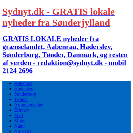
Sydnyt.dk - GRATIS lokale
nyheder fra Sønderjylland
GRATIS LOKALE nyheder fra
grænselandet, Aabenraa, Haderslev,
Sønderborg, Tønder, Danmark, og resten
af verden - redaktion@sydnyt.dk - mobil
2124 2696
Aabenraa
Haderslev
Sønderborg
Tønder
Arrangementer
Erhverv
Mad
Motor
Natur
NYHED