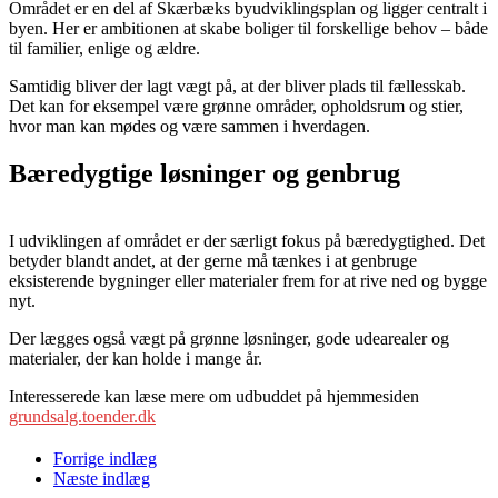
Området er en del af Skærbæks byudviklingsplan og ligger centralt i
byen. Her er ambitionen at skabe boliger til forskellige behov – både
til familier, enlige og ældre.
Samtidig bliver der lagt vægt på, at der bliver plads til fællesskab.
Det kan for eksempel være grønne områder, opholdsrum og stier,
hvor man kan mødes og være sammen i hverdagen.
Bæredygtige løsninger og genbrug
I udviklingen af området er der særligt fokus på bæredygtighed. Det
betyder blandt andet, at der gerne må tænkes i at genbruge
eksisterende bygninger eller materialer frem for at rive ned og bygge
nyt.
Der lægges også vægt på grønne løsninger, gode udearealer og
materialer, der kan holde i mange år.
Interesserede kan læse mere om udbuddet på hjemmesiden
grundsalg.toender.dk
Forrige indlæg
Næste indlæg