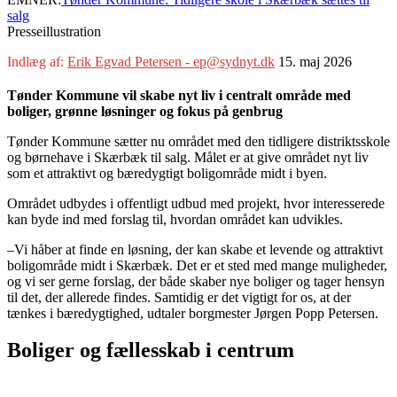
salg
Presseillustration
Indlæg af:
Erik Egvad Petersen - ep@sydnyt.dk
15. maj 2026
Tønder Kommune vil skabe nyt liv i centralt område med
boliger, grønne løsninger og fokus på genbrug
Tønder Kommune sætter nu området med den tidligere distriktsskole
og børnehave i Skærbæk til salg. Målet er at give området nyt liv
som et attraktivt og bæredygtigt boligområde midt i byen.
Området udbydes i offentligt udbud med projekt, hvor interesserede
kan byde ind med forslag til, hvordan området kan udvikles.
–Vi håber at finde en løsning, der kan skabe et levende og attraktivt
boligområde midt i Skærbæk. Det er et sted med mange muligheder,
og vi ser gerne forslag, der både skaber nye boliger og tager hensyn
til det, der allerede findes. Samtidig er det vigtigt for os, at der
tænkes i bæredygtighed, udtaler borgmester Jørgen Popp Petersen.
Boliger og fællesskab i centrum