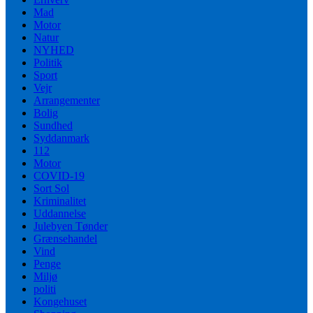
Mad
Motor
Natur
NYHED
Politik
Sport
Vejr
Arrangementer
Bolig
Sundhed
Syddanmark
112
Motor
COVID-19
Sort Sol
Kriminalitet
Uddannelse
Julebyen Tønder
Grænsehandel
Vind
Penge
Miljø
politi
Kongehuset