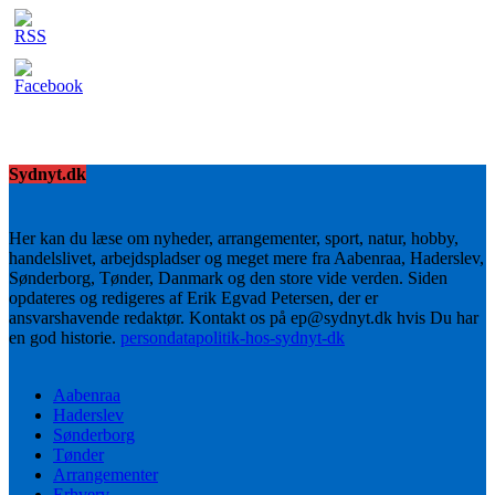
Sydnyt.dk
Her kan du læse om nyheder, arrangementer, sport, natur, hobby,
handelslivet, arbejdspladser og meget mere fra Aabenraa, Haderslev,
Sønderborg, Tønder, Danmark og den store vide verden. Siden
opdateres og redigeres af Erik Egvad Petersen, der er
ansvarshavende redaktør. Kontakt os på ep@sydnyt.dk hvis Du har
en god historie.
persondatapolitik-hos-sydnyt-dk
Aabenraa
Haderslev
Sønderborg
Tønder
Arrangementer
Erhverv