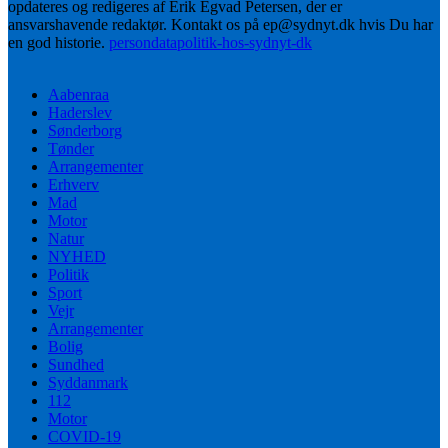
opdateres og redigeres af Erik Egvad Petersen, der er
ansvarshavende redaktør. Kontakt os på ep@sydnyt.dk hvis Du har
en god historie.
persondatapolitik-hos-sydnyt-dk
Aabenraa
Haderslev
Sønderborg
Tønder
Arrangementer
Erhverv
Mad
Motor
Natur
NYHED
Politik
Sport
Vejr
Arrangementer
Bolig
Sundhed
Syddanmark
112
Motor
COVID-19