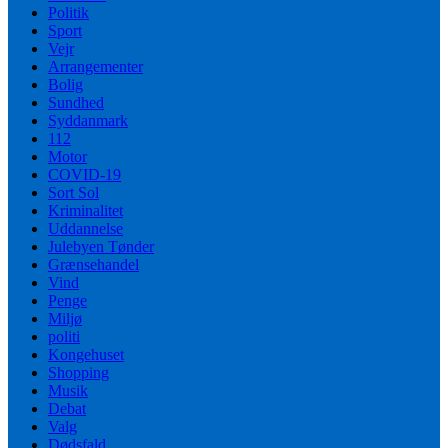
Politik
Sport
Vejr
Arrangementer
Bolig
Sundhed
Syddanmark
112
Motor
COVID-19
Sort Sol
Kriminalitet
Uddannelse
Julebyen Tønder
Grænsehandel
Vind
Penge
Miljø
politi
Kongehuset
Shopping
Musik
Debat
Valg
Dødsfald