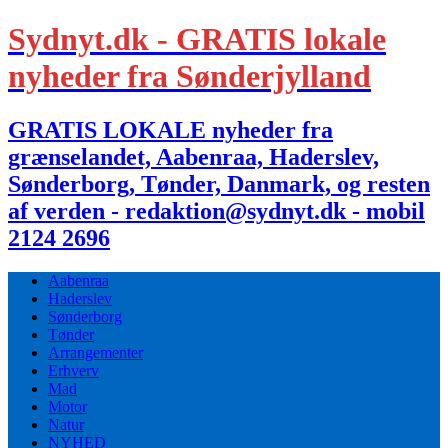
Sydnyt.dk - GRATIS lokale
nyheder fra Sønderjylland
GRATIS LOKALE nyheder fra
grænselandet, Aabenraa, Haderslev,
Sønderborg, Tønder, Danmark, og resten
af verden - redaktion@sydnyt.dk - mobil
2124 2696
Aabenraa
Haderslev
Sønderborg
Tønder
Arrangementer
Erhverv
Mad
Motor
Natur
NYHED