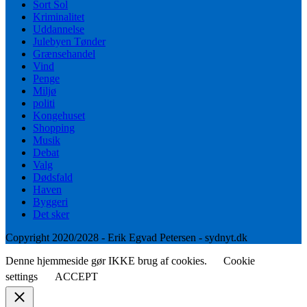
Sort Sol
Kriminalitet
Uddannelse
Julebyen Tønder
Grænsehandel
Vind
Penge
Miljø
politi
Kongehuset
Shopping
Musik
Debat
Valg
Dødsfald
Haven
Byggeri
Det sker
Copyright 2020/2028 - Erik Egvad Petersen - sydnyt.dk
Denne hjemmeside gør IKKE brug af cookies.
Cookie
settings
ACCEPT