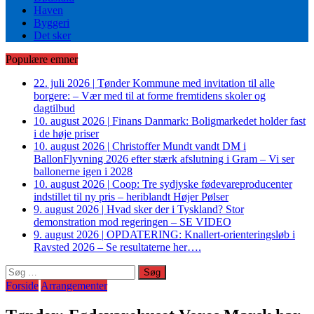
Haven
Byggeri
Det sker
Populære emner
22. juli 2026
|
Tønder Kommune med invitation til alle
borgere: – Vær med til at forme fremtidens skoler og
dagtilbud
10. august 2026
|
Finans Danmark: Boligmarkedet holder fast
i de høje priser
10. august 2026
|
Christoffer Mundt vandt DM i
BallonFlyvning 2026 efter stærk afslutning i Gram – Vi ser
ballonerne igen i 2028
10. august 2026
|
Coop: Tre sydjyske fødevareproducenter
indstillet til ny pris – heriblandt Højer Pølser
9. august 2026
|
Hvad sker der i Tyskland? Stor
demonstration mod regeringen – SE VIDEO
9. august 2026
|
OPDATERING: Knallert-orienteringsløb i
Ravsted 2026 – Se resultaterne her….
Søg
efter:
Forside
Arrangementer