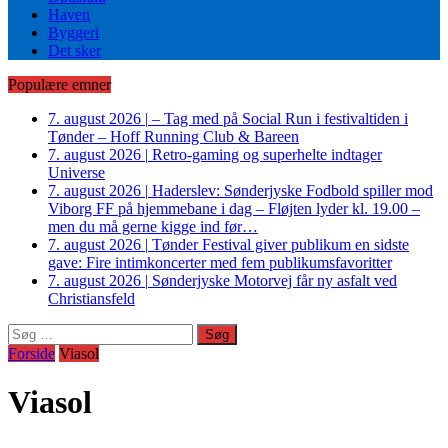
Haven
Byggeri
Det sker
Populære emner
7. august 2026
|
– Tag med på Social Run i festivaltiden i
Tønder – Hoff Running Club & Bareen
7. august 2026
|
Retro-gaming og superhelte indtager
Universe
7. august 2026
|
Haderslev: Sønderjyske Fodbold spiller mod
Viborg FF på hjemmebane i dag – Fløjten lyder kl. 19.00 –
men du må gerne kigge ind før…
7. august 2026
|
Tønder Festival giver publikum en sidste
gave: Fire intimkoncerter med fem publikumsfavoritter
7. august 2026
|
Sønderjyske Motorvej får ny asfalt ved
Christiansfeld
Søg
efter:
Forside
Viasol
Viasol