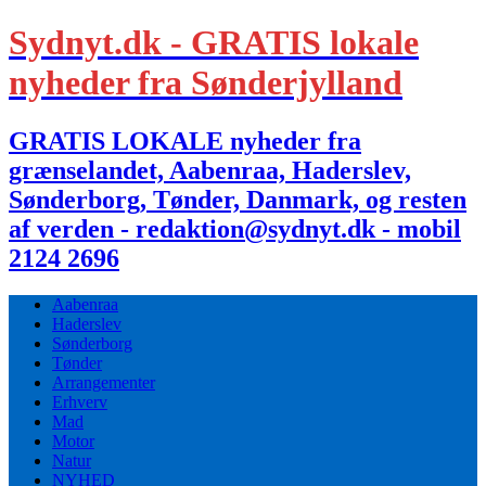
Sydnyt.dk - GRATIS lokale
nyheder fra Sønderjylland
GRATIS LOKALE nyheder fra
grænselandet, Aabenraa, Haderslev,
Sønderborg, Tønder, Danmark, og resten
af verden - redaktion@sydnyt.dk - mobil
2124 2696
Aabenraa
Haderslev
Sønderborg
Tønder
Arrangementer
Erhverv
Mad
Motor
Natur
NYHED