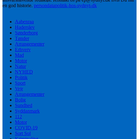
en god historie.
persondatapolitik-hos-sydnyt-dk
Aabenraa
Haderslev
Sønderborg
Tønder
Arrangementer
Erhverv
Mad
Motor
Natur
NYHED
Politik
Sport
Vejr
Arrangementer
Bolig
Sundhed
Syddanmark
112
Motor
COVID-19
Sort Sol
Kriminalitet