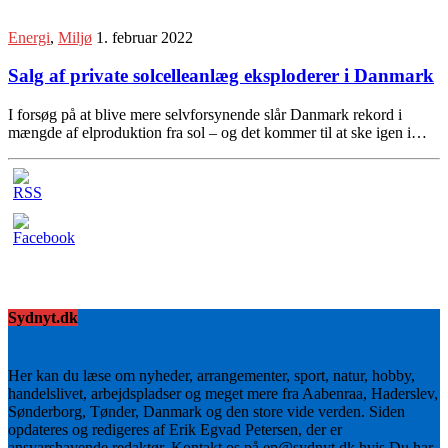
Energi
,
Miljø
1. februar 2022
Salg af private solcelleanlæg eksploderer i Danmark
I forsøg på at blive mere selvforsynende slår Danmark rekord i
mængde af elproduktion fra sol – og det kommer til at ske igen i…
Sydnyt.dk
Her kan du læse om nyheder, arrangementer, sport, natur, hobby,
handelslivet, arbejdspladser og meget mere fra Aabenraa, Haderslev,
Sønderborg, Tønder, Danmark og den store vide verden. Siden
opdateres og redigeres af Erik Egvad Petersen, der er
ansvarshavende redaktør. Kontakt os på ep@sydnyt.dk hvis Du har