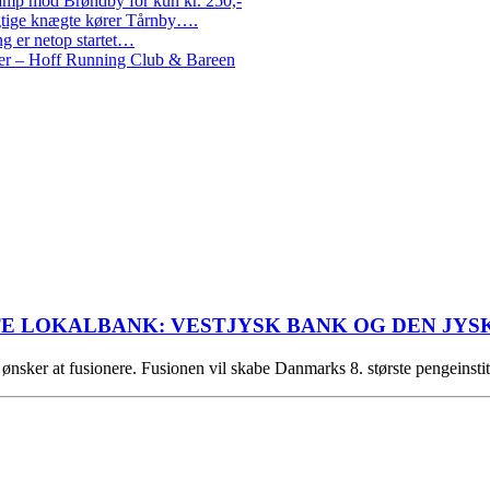
amp mod Brøndby for kun kr. 250,-
Rigtige knægte kører Tårnby….
g er netop startet…
nder – Hoff Running Club & Bareen
E LOKALBANK: VESTJYSK BANK OG DEN JYS
ønsker at fusionere. Fusionen vil skabe Danmarks 8. største pengeinsti