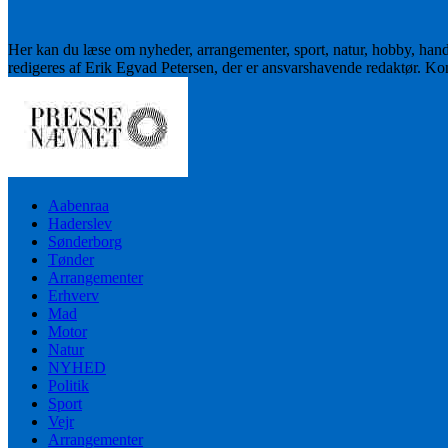
Her kan du læse om nyheder, arrangementer, sport, natur, hobby, han
redigeres af Erik Egvad Petersen, der er ansvarshavende redaktør. K
Aabenraa
Haderslev
Sønderborg
Tønder
Arrangementer
Erhverv
Mad
Motor
Natur
NYHED
Politik
Sport
Vejr
Arrangementer