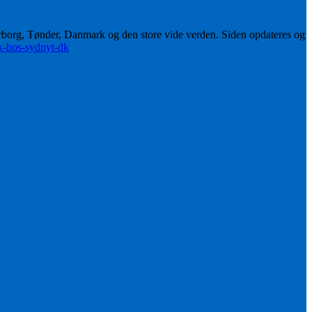
erborg, Tønder, Danmark og den store vide verden. Siden opdateres og
ik-hos-sydnyt-dk