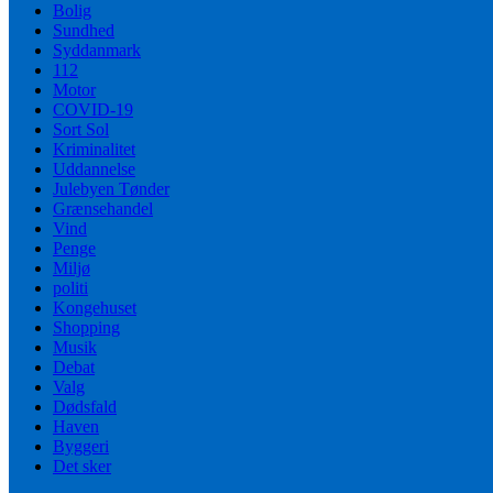
Bolig
Sundhed
Syddanmark
112
Motor
COVID-19
Sort Sol
Kriminalitet
Uddannelse
Julebyen Tønder
Grænsehandel
Vind
Penge
Miljø
politi
Kongehuset
Shopping
Musik
Debat
Valg
Dødsfald
Haven
Byggeri
Det sker