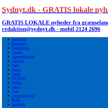
Sydnyt.dk - GRATIS lokale nyh
GRATIS LOKALE nyheder fra grænselandet,
redaktion@sydnyt.dk - mobil 2124 2696
Aabenraa
Haderslev
Sønderborg
Tønder
Arrangementer
Erhverv
Mad
Motor
Natur
NYHED
Politik
Sport
Vejr
Arrangementer
Bolig
Sundhed