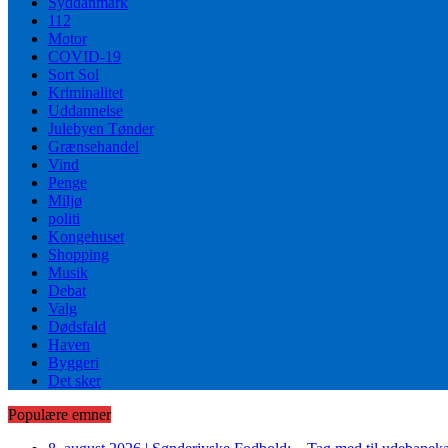
Syddanmark
112
Motor
COVID-19
Sort Sol
Kriminalitet
Uddannelse
Julebyen Tønder
Grænsehandel
Vind
Penge
Miljø
politi
Kongehuset
Shopping
Musik
Debat
Valg
Dødsfald
Haven
Byggeri
Det sker
Populære emner