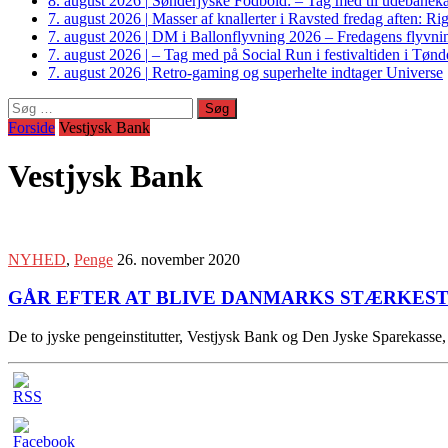
8. august 2026
|
Sønderjyske Fodbold: – Tag med til udebanek
7. august 2026
|
Masser af knallerter i Ravsted fredag aften: 
7. august 2026
|
DM i Ballonflyvning 2026 – Fredagens flyvnin
7. august 2026
|
– Tag med på Social Run i festivaltiden i Tø
7. august 2026
|
Retro-gaming og superhelte indtager Universe
Søg
efter:
Forside
Vestjysk Bank
Vestjysk Bank
NYHED
,
Penge
26. november 2020
GÅR EFTER AT BLIVE DANMARKS STÆRKEST
De to jyske pengeinstitutter, Vestjysk Bank og Den Jyske Sparekasse, 