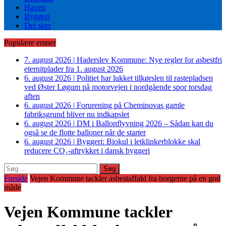
Haven
Byggeri
Det sker
Populære emner
7. august 2026
|
Haderslev Kommune: Nye regler for asbestfri
eternitplader fra 1. august 2026
6. august 2026
|
Politiet har lukket tilkørslen til rastepladsen
ved Øster Løgum på motorvejen i nordgående spor torsdag
aften
6. august 2026
|
Forurening på Cheminovas gamle
fabriksgrund bliver nu indkapslet
6. august 2026
|
DM i Ballonflyvning 2026 – Sådan kan du
også se de flotte balloner når de starter
6. august 2026
|
Byggeri: Biokul i letklinkerblokke skal
reducere CO₂-aftrykket i dansk byggeri
Søg
efter:
Forside
Vejen Kommune tackler asbestaffald fra borgerne på en god
måde
Vejen Kommune tackler