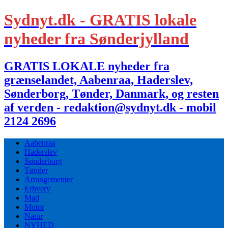
Sydnyt.dk - GRATIS lokale
nyheder fra Sønderjylland
GRATIS LOKALE nyheder fra
grænselandet, Aabenraa, Haderslev,
Sønderborg, Tønder, Danmark, og resten
af verden - redaktion@sydnyt.dk - mobil
2124 2696
Aabenraa
Haderslev
Sønderborg
Tønder
Arrangementer
Erhverv
Mad
Motor
Natur
NYHED