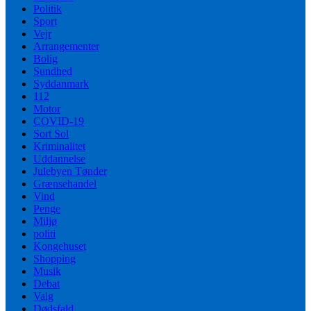
Politik
Sport
Vejr
Arrangementer
Bolig
Sundhed
Syddanmark
112
Motor
COVID-19
Sort Sol
Kriminalitet
Uddannelse
Julebyen Tønder
Grænsehandel
Vind
Penge
Miljø
politi
Kongehuset
Shopping
Musik
Debat
Valg
Dødsfald