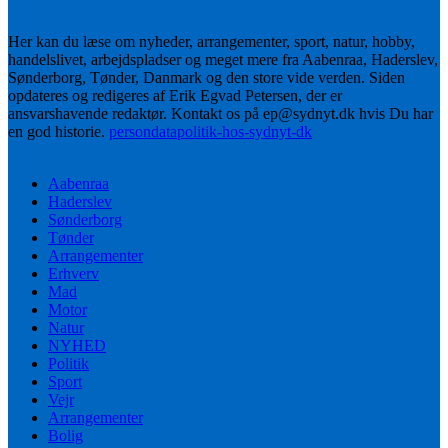
Her kan du læse om nyheder, arrangementer, sport, natur, hobby,
handelslivet, arbejdspladser og meget mere fra Aabenraa, Haderslev,
Sønderborg, Tønder, Danmark og den store vide verden. Siden
opdateres og redigeres af Erik Egvad Petersen, der er
ansvarshavende redaktør. Kontakt os på ep@sydnyt.dk hvis Du har
en god historie.
persondatapolitik-hos-sydnyt-dk
Aabenraa
Haderslev
Sønderborg
Tønder
Arrangementer
Erhverv
Mad
Motor
Natur
NYHED
Politik
Sport
Vejr
Arrangementer
Bolig