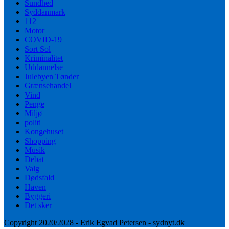
Sundhed
Syddanmark
112
Motor
COVID-19
Sort Sol
Kriminalitet
Uddannelse
Julebyen Tønder
Grænsehandel
Vind
Penge
Miljø
politi
Kongehuset
Shopping
Musik
Debat
Valg
Dødsfald
Haven
Byggeri
Det sker
Copyright 2020/2028 - Erik Egvad Petersen - sydnyt.dk