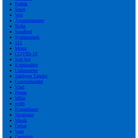
Politik
Sport
Vejr
Arrangementer
Bolig
Sundhed
Syddanmark
112
Motor
COVID-19
Sort Sol
Kriminalitet
Uddannelse
Julebyen Tønder
Grænsehandel
Vind
Penge
Miljø
politi
Kongehuset
Shopping
Musik
Debat
Valg
Dødsfald