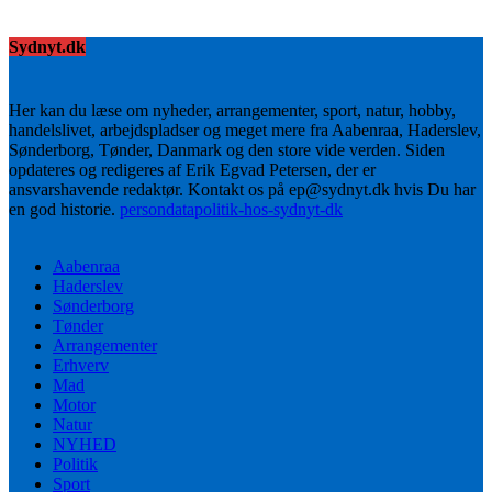
Sydnyt.dk
Her kan du læse om nyheder, arrangementer, sport, natur, hobby,
handelslivet, arbejdspladser og meget mere fra Aabenraa, Haderslev,
Sønderborg, Tønder, Danmark og den store vide verden. Siden
opdateres og redigeres af Erik Egvad Petersen, der er
ansvarshavende redaktør. Kontakt os på ep@sydnyt.dk hvis Du har
en god historie.
persondatapolitik-hos-sydnyt-dk
Aabenraa
Haderslev
Sønderborg
Tønder
Arrangementer
Erhverv
Mad
Motor
Natur
NYHED
Politik
Sport