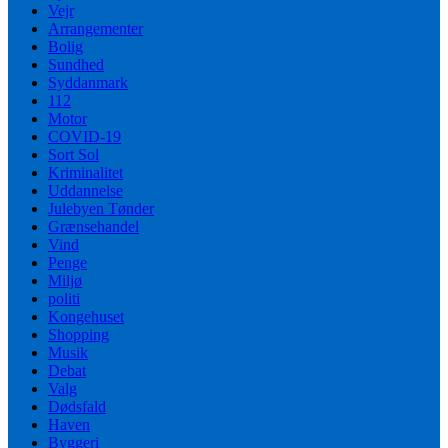
Vejr
Arrangementer
Bolig
Sundhed
Syddanmark
112
Motor
COVID-19
Sort Sol
Kriminalitet
Uddannelse
Julebyen Tønder
Grænsehandel
Vind
Penge
Miljø
politi
Kongehuset
Shopping
Musik
Debat
Valg
Dødsfald
Haven
Byggeri