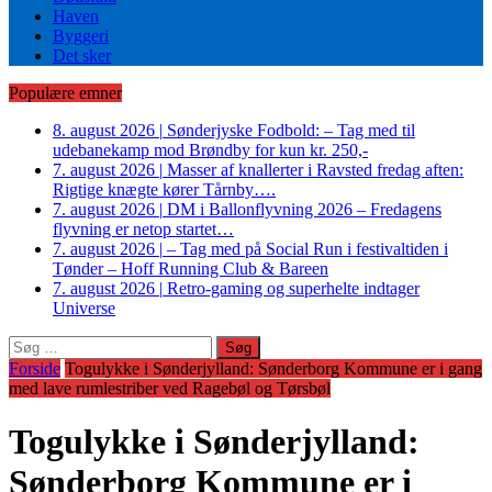
Haven
Byggeri
Det sker
Populære emner
8. august 2026
|
Sønderjyske Fodbold: – Tag med til
udebanekamp mod Brøndby for kun kr. 250,-
7. august 2026
|
Masser af knallerter i Ravsted fredag aften:
Rigtige knægte kører Tårnby….
7. august 2026
|
DM i Ballonflyvning 2026 – Fredagens
flyvning er netop startet…
7. august 2026
|
– Tag med på Social Run i festivaltiden i
Tønder – Hoff Running Club & Bareen
7. august 2026
|
Retro-gaming og superhelte indtager
Universe
Søg
efter:
Forside
Togulykke i Sønderjylland: Sønderborg Kommune er i gang
med lave rumlestriber ved Ragebøl og Tørsbøl
Togulykke i Sønderjylland:
Sønderborg Kommune er i