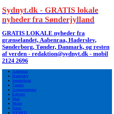
Sydnyt.dk - GRATIS lokale
nyheder fra Sønderjylland
GRATIS LOKALE nyheder fra
grænselandet, Aabenraa, Haderslev,
Sønderborg, Tønder, Danmark, og resten
af verden - redaktion@sydnyt.dk - mobil
2124 2696
Aabenraa
Haderslev
Sønderborg
Tønder
Arrangementer
Erhverv
Mad
Motor
Natur
NYHED