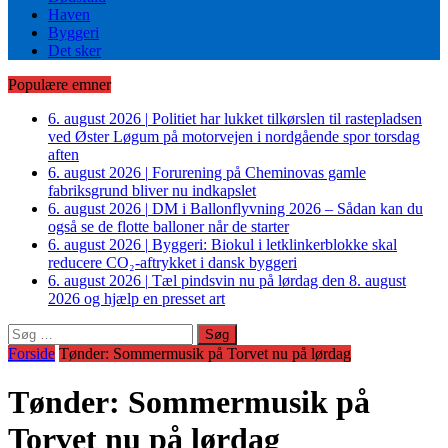
Haven
Byggeri
Det sker
Populære emner
6. august 2026
|
Politiet har lukket tilkørslen til rastepladsen
ved Øster Løgum på motorvejen i nordgående spor torsdag
aften
6. august 2026
|
Forurening på Cheminovas gamle
fabriksgrund bliver nu indkapslet
6. august 2026
|
DM i Ballonflyvning 2026 – Sådan kan du
også se de flotte balloner når de starter
6. august 2026
|
Byggeri: Biokul i letklinkerblokke skal
reducere CO₂-aftrykket i dansk byggeri
6. august 2026
|
Tæl pindsvin nu på lørdag den 8. august
2026 og hjælp en presset art
Søg
efter:
Forside
Tønder: Sommermusik på Torvet nu på lørdag
Tønder: Sommermusik på
Torvet nu på lørdag