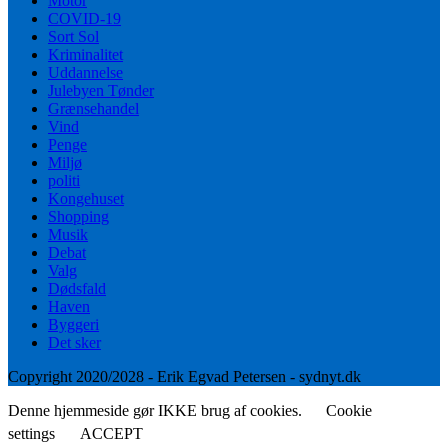
Motor
COVID-19
Sort Sol
Kriminalitet
Uddannelse
Julebyen Tønder
Grænsehandel
Vind
Penge
Miljø
politi
Kongehuset
Shopping
Musik
Debat
Valg
Dødsfald
Haven
Byggeri
Det sker
Copyright 2020/2028 - Erik Egvad Petersen - sydnyt.dk
Denne hjemmeside gør IKKE brug af cookies.
Cookie
settings
ACCEPT