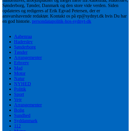
handelslivet, arbejdspladser og meget mere fra Aabenraa, Haderslev,
Sønderborg, Tønder, Danmark og den store vide verden. Siden
opdateres og redigeres af Erik Egvad Petersen, der er
ansvarshavende redaktør. Kontakt os på ep@sydnyt.dk hvis Du har
en god historie.
persondatapolitik-hos-sydnyt-dk
Aabenraa
Haderslev
Sønderborg
Tønder
Arrangementer
Erhverv
Mad
Motor
Natur
NYHED
Politik
Sport
Vejr
Arrangementer
Bolig
Sundhed
Syddanmark
112