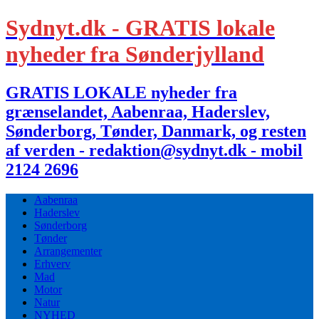
Sydnyt.dk - GRATIS lokale
nyheder fra Sønderjylland
GRATIS LOKALE nyheder fra
grænselandet, Aabenraa, Haderslev,
Sønderborg, Tønder, Danmark, og resten
af verden - redaktion@sydnyt.dk - mobil
2124 2696
Aabenraa
Haderslev
Sønderborg
Tønder
Arrangementer
Erhverv
Mad
Motor
Natur
NYHED