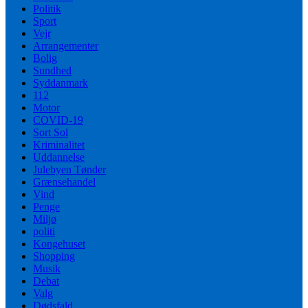
Politik
Sport
Vejr
Arrangementer
Bolig
Sundhed
Syddanmark
112
Motor
COVID-19
Sort Sol
Kriminalitet
Uddannelse
Julebyen Tønder
Grænsehandel
Vind
Penge
Miljø
politi
Kongehuset
Shopping
Musik
Debat
Valg
Dødsfald