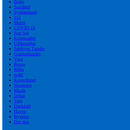
Bolig
Sundhed
Syddanmark
112
Motor
COVID-19
Sort Sol
Kriminalitet
Uddannelse
Julebyen Tønder
Grænsehandel
Vind
Penge
Miljø
politi
Kongehuset
Shopping
Musik
Debat
Valg
Dødsfald
Haven
Byggeri
Det sker