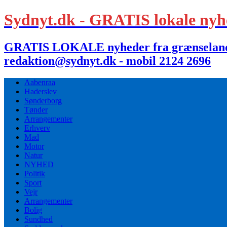
Sydnyt.dk - GRATIS lokale nyh
GRATIS LOKALE nyheder fra grænselandet,
redaktion@sydnyt.dk - mobil 2124 2696
Aabenraa
Haderslev
Sønderborg
Tønder
Arrangementer
Erhverv
Mad
Motor
Natur
NYHED
Politik
Sport
Vejr
Arrangementer
Bolig
Sundhed