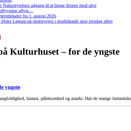
ansfeld
 Naturstyrelsen adgang til at bruge droner mod ulve
nflyvning aflyst…
ernitplader fra 1. august 2026
 ved Øster Løgum på motorvejen i nordgående spor torsdag aften
e
å Kulturhuset – for de yngste
e yngste
mangfoldighed, fantasi, påhitsomhed og anarki. Hør de mange fantastis