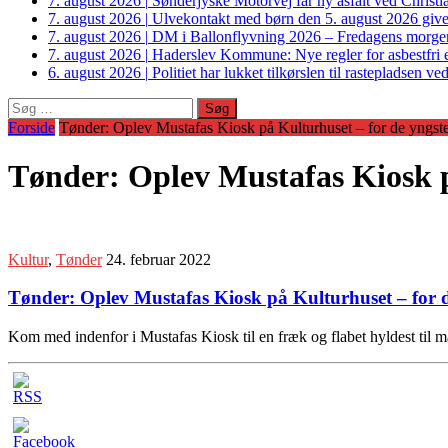
7. august 2026
|
Sønderjyske Motorvej får ny asfalt ved Christi
7. august 2026
|
Ulvekontakt med børn den 5. august 2026 giver
7. august 2026
|
DM i Ballonflyvning 2026 – Fredagens morge
7. august 2026
|
Haderslev Kommune: Nye regler for asbestfri et
6. august 2026
|
Politiet har lukket tilkørslen til rastepladsen
Søg
efter:
Forside
Tønder: Oplev Mustafas Kiosk på Kulturhuset – for de yngst
Tønder: Oplev Mustafas Kiosk p
Kultur
,
Tønder
24. februar 2022
Tønder: Oplev Mustafas Kiosk på Kulturhuset – for d
Kom med indenfor i Mustafas Kiosk til en fræk og flabet hyldest til 