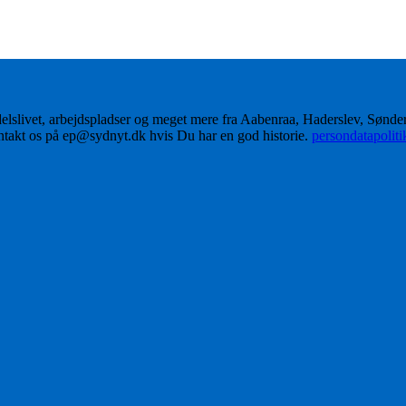
delslivet, arbejdspladser og meget mere fra Aabenraa, Haderslev, Sønd
ontakt os på ep@sydnyt.dk hvis Du har en god historie.
persondatapolit