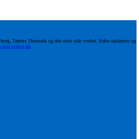
erborg, Tønder, Danmark og den store vide verden. Siden opdateres og
ik-hos-sydnyt-dk