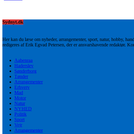
Sydnyt.dk
Her kan du læse om nyheder, arrangementer, sport, natur, hobby, han
redigeres af Erik Egvad Petersen, der er ansvarshavende redaktør. K
Aabenraa
Haderslev
Sønderborg
Tønder
Arrangementer
Erhverv
Mad
Motor
Natur
NYHED
Politik
Sport
Vejr
Arrangementer