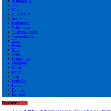
Syddanmark
112
Motor
COVID-19
Sort Sol
Kriminalitet
Uddannelse
Julebyen Tønder
Grænsehandel
Vind
Penge
Miljø
politi
Kongehuset
Shopping
Musik
Debat
Valg
Dødsfald
Haven
Byggeri
Det sker
Populære emner