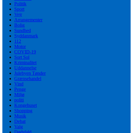
Politik
Sport
Vejr
Arrangementer
Bolig
Sundhed
Syddanmark
112
Motor
COVID-19
Sort Sol
Kriminalitet
Uddannelse
Julebyen Tønder
Grænsehandel
Vind
Penge
Miljø
politi
Kongehuset
Shopping
Musik
Debat
Valg
Dødsfald