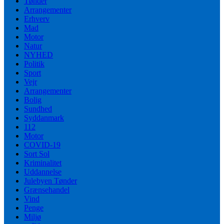
Tønder
Arrangementer
Erhverv
Mad
Motor
Natur
NYHED
Politik
Sport
Vejr
Arrangementer
Bolig
Sundhed
Syddanmark
112
Motor
COVID-19
Sort Sol
Kriminalitet
Uddannelse
Julebyen Tønder
Grænsehandel
Vind
Penge
Miljø