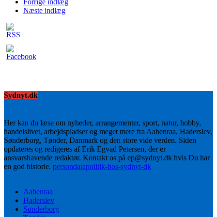
Forrige indlæg
Næste indlæg
Sydnyt.dk
Her kan du læse om nyheder, arrangementer, sport, natur, hobby,
handelslivet, arbejdspladser og meget mere fra Aabenraa, Haderslev,
Sønderborg, Tønder, Danmark og den store vide verden. Siden
opdateres og redigeres af Erik Egvad Petersen, der er
ansvarshavende redaktør. Kontakt os på ep@sydnyt.dk hvis Du har
en god historie.
persondatapolitik-hos-sydnyt-dk
Aabenraa
Haderslev
Sønderborg