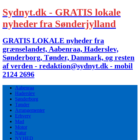
Sydnyt.dk - GRATIS lokale
nyheder fra Sønderjylland
GRATIS LOKALE nyheder fra
grænselandet, Aabenraa, Haderslev,
Sønderborg, Tønder, Danmark, og resten
af verden - redaktion@sydnyt.dk - mobil
2124 2696
Aabenraa
Haderslev
Sønderborg
Tønder
Arrangementer
Erhverv
Mad
Motor
Natur
NYHED