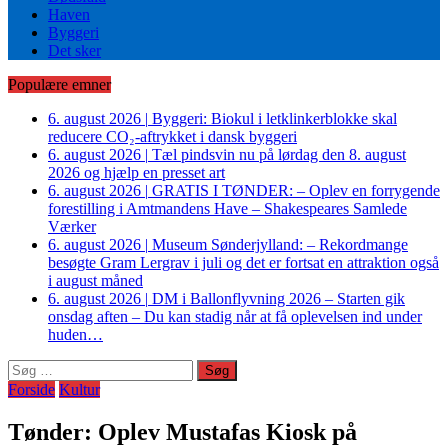
Haven
Byggeri
Det sker
Populære emner
6. august 2026
|
Byggeri: Biokul i letklinkerblokke skal
reducere CO₂-aftrykket i dansk byggeri
6. august 2026
|
Tæl pindsvin nu på lørdag den 8. august
2026 og hjælp en presset art
6. august 2026
|
GRATIS I TØNDER: – Oplev en forrygende
forestilling i Amtmandens Have – Shakespeares Samlede
Værker
6. august 2026
|
Museum Sønderjylland: – Rekordmange
besøgte Gram Lergrav i juli og det er fortsat en attraktion også
i august måned
6. august 2026
|
DM i Ballonflyvning 2026 – Starten gik
onsdag aften – Du kan stadig når at få oplevelsen ind under
huden…
Søg
efter:
Forside
Kultur
Tønder: Oplev Mustafas Kiosk på