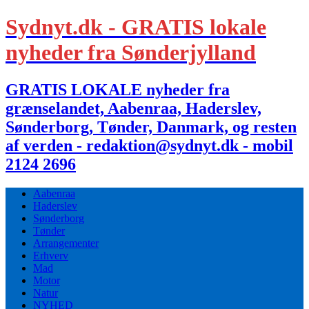
Sydnyt.dk - GRATIS lokale
nyheder fra Sønderjylland
GRATIS LOKALE nyheder fra
grænselandet, Aabenraa, Haderslev,
Sønderborg, Tønder, Danmark, og resten
af verden - redaktion@sydnyt.dk - mobil
2124 2696
Aabenraa
Haderslev
Sønderborg
Tønder
Arrangementer
Erhverv
Mad
Motor
Natur
NYHED