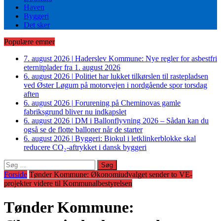
Haven
Byggeri
Det sker
Populære emner
7. august 2026
|
Haderslev Kommune: Nye regler for asbestfri
eternitplader fra 1. august 2026
6. august 2026
|
Politiet har lukket tilkørslen til rastepladsen
ved Øster Løgum på motorvejen i nordgående spor torsdag
aften
6. august 2026
|
Forurening på Cheminovas gamle
fabriksgrund bliver nu indkapslet
6. august 2026
|
DM i Ballonflyvning 2026 – Sådan kan du
også se de flotte balloner når de starter
6. august 2026
|
Byggeri: Biokul i letklinkerblokke skal
reducere CO₂-aftrykket i dansk byggeri
Søg
efter:
Forside
Tønder Kommune: Økonomiudvalget sender to VE-
projekter videre til Kommunalbestyrelsen
Tønder Kommune: