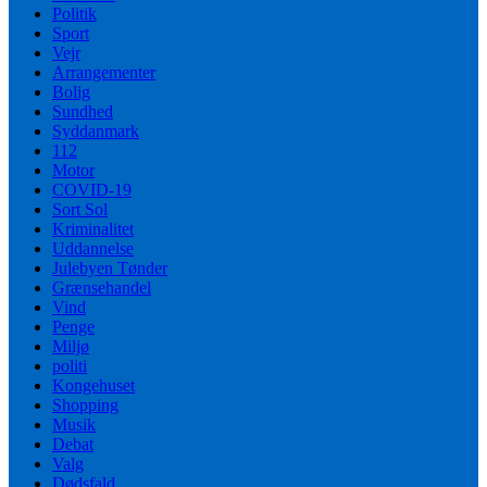
Politik
Sport
Vejr
Arrangementer
Bolig
Sundhed
Syddanmark
112
Motor
COVID-19
Sort Sol
Kriminalitet
Uddannelse
Julebyen Tønder
Grænsehandel
Vind
Penge
Miljø
politi
Kongehuset
Shopping
Musik
Debat
Valg
Dødsfald