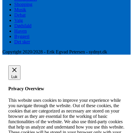
Shopping
Musik
Debat
Valg
Dødsfald
Haven
Byggeri
Det sker
Copyright 2020/2028 - Erik Egvad Petersen - sydnyt.dk
Luk
Privacy Overview
This website uses cookies to improve your experience while
you navigate through the website. Out of these cookies, the
cookies that are categorized as necessary are stored on your
browser as they are essential for the working of basic
functionalities of the website. We also use third-party cookies
that help us analyze and understand how you use this website.
These cookies will be stored in your browser only with your