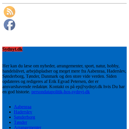
Sydnyt.dk
Her kan du læse om nyheder, arrangementer, sport, natur, hobby,
handelslivet, arbejdspladser og meget mere fra Aabenraa, Haderslev,
Sønderborg, Tønder, Danmark og den store vide verden. Siden
opdateres og redigeres af Erik Egvad Petersen, der er
ansvarshavende redaktør. Kontakt os på ep@sydnyt.dk hvis Du har
en god historie.
persondatapolitik-hos-sydnyt-dk
Aabenraa
Haderslev
Sønderborg
Tønder
Arrangementer