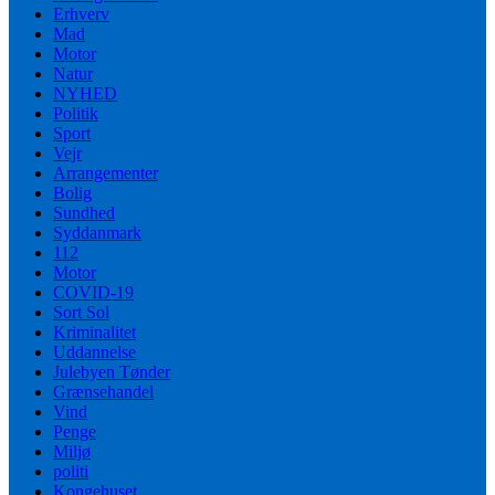
Erhverv
Mad
Motor
Natur
NYHED
Politik
Sport
Vejr
Arrangementer
Bolig
Sundhed
Syddanmark
112
Motor
COVID-19
Sort Sol
Kriminalitet
Uddannelse
Julebyen Tønder
Grænsehandel
Vind
Penge
Miljø
politi
Kongehuset